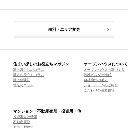
種別・エリア変更
住まい探しのお役立ちマガジン
オープンハウスについて
家と暮らしのコラム
オープンハウスの家づくり
購入お役立ちコラム
地域ビルダーNo.1
購入体験記
自社物件の魅力
地域のコラム
ショールームのご紹介
こだわりの注文住宅
マンション・不動産売却・投資用・他
投資家向け情報
不動産買取
新築一戸建て