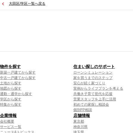
大田区/学区一覧へ戻る
物件を探す
住まい探しのサポート
新築一戸建てから探す
ローンシミュレーション
中古一戸建てから探す
家を買うまでのステップ
土地から探す
安心が続く家づくり
地図から探す
実例からライフプランを考える
通勤・通学から探す
共働き子育て世代を応援
学区から探す
営業スタッフを上手に活用
特集から探す
初めての家探し相談会
個別FP相談
企業情報
店舗情報
会社概要
東京都
サービス一覧
神奈川県
ニュース&トピックス
埼玉県