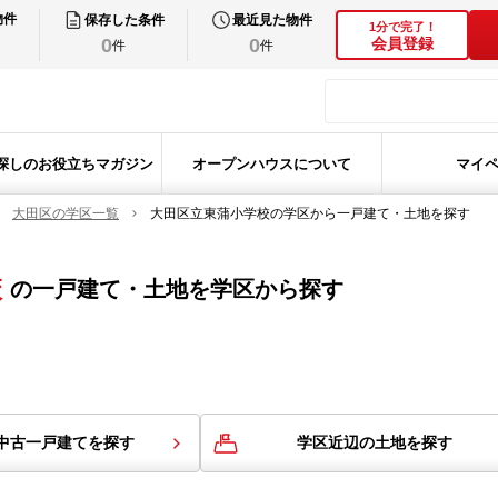
物件
保存した条件
最近見た物件
1分で完了！
0
0
会員登録
件
件
探しのお役立ちマガジン
オープンハウスについて
マイ
大田区の学区一覧
大田区立東蒲小学校の学区から一戸建て・土地を探す
校
の
一戸建て・土地を学区から探す
中古一戸建てを探す
学区近辺の土地を探す