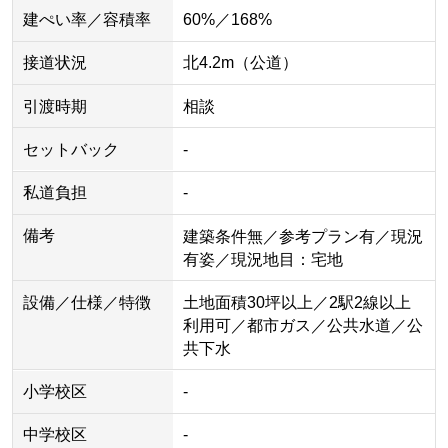
建ぺい率／容積率
60%／168%
接道状況
北4.2m（公道）
引渡時期
相談
セットバック
-
私道負担
-
備考
建築条件無／参考プラン有／現況
有姿／現況地目：宅地
設備／仕様／特徴
土地面積30坪以上／2駅2線以上
利用可／都市ガス／公共水道／公
共下水
小学校区
-
中学校区
-