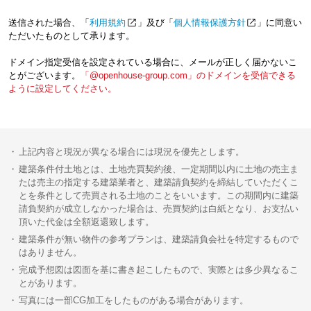
送信された場合、「
利用規約
」及び「
個人情報保護方針
」に同意い
ただいたものとして承ります。
ドメイン指定受信を設定されている場合に、メールが正しく届かないこ
とがございます。
「@openhouse-group.com」のドメインを受信できる
ように設定してください。
上記内容と現況が異なる場合には現況を優先とします。
建築条件付土地とは、土地売買契約後、一定期間以内に土地の売主ま
たは売主の指定する建築業者と、建築請負契約を締結していただくこ
とを条件として売買される土地のことをいいます。この期間内に建築
請負契約が成立しなかった場合は、売買契約は白紙となり、お支払い
頂いた代金は全額返還致します。
建築条件が無い物件の参考プランは、建築請負会社を特定するもので
はありません。
完成予想図は図面を基に書き起こしたもので、実際とは多少異なるこ
とがあります。
写真には一部CG加工をしたものがある場合があります。