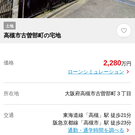
土地
♡
高槻市古曽部町の宅地
2,280
価格
万円
ローンシミュレーション
所在地
大阪府高槻市古曽部町３丁目
交通
東海道線「高槻」駅
徒歩21分
阪急京都線「高槻市」駅
徒歩23分
通勤・通学時間を調べる