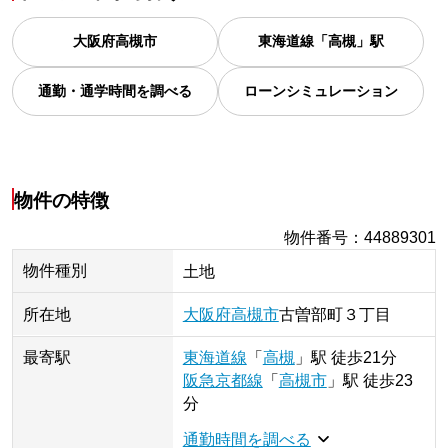
大阪府
高槻市
東海道線「高槻」駅
通勤・通学時間を調べる
ローンシミュレーション
物件の特徴
物件番号
：
44889301
物件種別
土地
所在地
大阪府
高槻市
古曽部町
３丁目
最寄駅
東海道線
「
高槻
」
駅
徒歩21分
阪急京都線
「
高槻市
」
駅
徒歩23
分
通勤時間を調べる