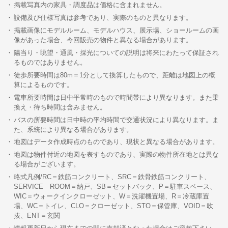
掲載写真内の家具・調度品は価格に含まれません。
設備及び仕様写真は参考であり、実際のものと異なります。
掲載画像にモデルルーム、モデルハウス、展示場、ショールームの画
像があった場合、今回販売の物件と異なる場合があります。
陽当り・眺望・通風・採光についての説明は将来にわたって保証され
るものではありません。
徒歩所要時間は80m＝1分として換算したもので、距離は地図上の概
算によるものです。
電車所要時間は日中平常時のもので時間帯により異なります。また乗
換え・待ち時間は含みません。
バスの所要時間は日中時の平均時間で交通状況により異なります。ま
た、系統により異なる場合があります。
地図はデータ作成時点のものであり、現状と異なる場合があります。
地図は物件付近の地図を表すものであり、実際の物件所在地とは異な
る場合がございます。
略式凡例/RC＝鉄筋コンクリート、SRC＝鉄骨鉄筋コンクリート、
SERVICE ROOM＝納戸、SB＝セットバック、P＝駐車スペース、
WIC＝ウォークインクローゼット、W＝洗濯機置場、R＝冷蔵庫置
場、WC＝トイレ、CLO＝クローゼット、STO＝保管庫、VOID＝吹
抜、ENT＝玄関