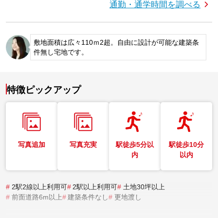
通勤・通学時間を調べる
敷地面積は広々110ｍ2超。自由に設計が可能な建築条
件無し宅地です。
特徴ピックアップ
写真追加
写真充実
駅徒歩5分以
駅徒歩10分
内
以内
#
2駅2線以上利用可
#
2駅以上利用可
#
土地30坪以上
#
前面道路6m以上
#
建築条件なし
#
更地渡し