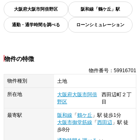
大阪府
大阪市阿倍野区
阪和線「鶴ケ丘」駅
通勤・通学時間を調べる
ローンシミュレーション
物件の特徴
物件番号
：
59916701
物件種別
土地
所在地
大阪府
大阪市阿倍
西田辺町
２丁
野区
目
最寄駅
阪和線
「
鶴ケ丘
」
駅
徒歩1分
大阪市御堂筋線
「
西田辺
」
駅
徒
歩8分