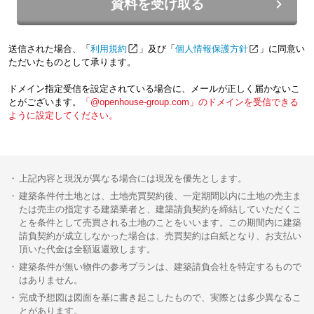
資料を受け取る
送信された場合、「
利用規約
」及び「
個人情報保護方針
」に同意い
ただいたものとして承ります。
ドメイン指定受信を設定されている場合に、メールが正しく届かないこ
とがございます。
「@openhouse-group.com」のドメインを受信できる
ように設定してください。
上記内容と現況が異なる場合には現況を優先とします。
建築条件付土地とは、土地売買契約後、一定期間以内に土地の売主ま
たは売主の指定する建築業者と、建築請負契約を締結していただくこ
とを条件として売買される土地のことをいいます。この期間内に建築
請負契約が成立しなかった場合は、売買契約は白紙となり、お支払い
頂いた代金は全額返還致します。
建築条件が無い物件の参考プランは、建築請負会社を特定するもので
はありません。
完成予想図は図面を基に書き起こしたもので、実際とは多少異なるこ
とがあります。