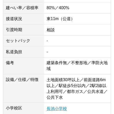
建ぺい率／容積率
80%／400%
接道状況
東11m（公道）
引渡時期
相談
セットバック
-
私道負担
-
備考
建築条件無／不整形地／準防火地
域
設備／仕様／特徴
土地面積30坪以上／前面道路6m
以上／駅徒歩5分以内／2駅2線以
上利用可／都市ガス／公共水道／
公共下水
小学校区
長池小学校