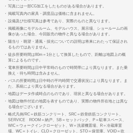
写真には一部CG加工をしたものがある場合があります。
掲載写真内の家具・調度品は価格に含まれません。
設備及び仕様写真は参考であり、実際のものと異なります。
掲載画像にモデルルーム、モデルハウス、展示場、ショールームの画
像があった場合、今回販売の物件と異なる場合があります。
陽当り・眺望・通風・採光についての説明は将来にわたって保証され
るものではありません。
徒歩所要時間は80m＝1分として換算したもので、距離は地図上の概
算によるものです。
電車所要時間は日中平常時のもので時間帯により異なります。また乗
換え・待ち時間は含みません。
バスの所要時間は日中時の平均時間で交通状況により異なります。ま
た、系統により異なる場合があります。
地図はデータ作成時点のものであり、現状と異なる場合があります。
地図は物件付近の地図を表すものであり、実際の物件所在地とは異な
る場合がございます。
略式凡例/RC＝鉄筋コンクリート、SRC＝鉄骨鉄筋コンクリート、
SERVICE ROOM＝納戸、SB＝セットバック、P＝駐車スペース、
WIC＝ウォークインクローゼット、W＝洗濯機置場、R＝冷蔵庫置
場、WC＝トイレ、CLO＝クローゼット、STO＝保管庫、VOID＝吹