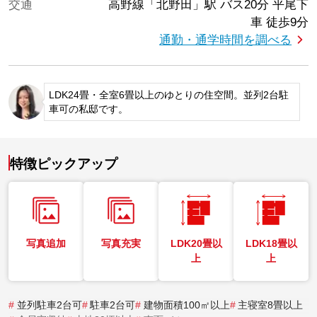
交通
高野線「北野田」駅
バス20分 平尾下
車 徒歩9分
通勤・通学時間を調べる
LDK24畳・全室6畳以上のゆとりの住空間。並列2台駐
車可の私邸です。
特徴ピックアップ
写真追加
写真充実
LDK20畳以
LDK18畳以
上
上
#
並列駐車2台可
#
駐車2台可
#
建物面積100㎡以上
#
主寝室8畳以上