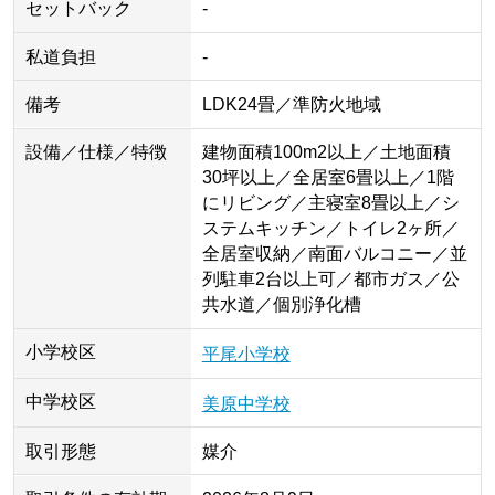
セットバック
-
私道負担
-
備考
LDK24畳／準防火地域
設備／仕様／特徴
建物面積100m2以上／土地面積
30坪以上／全居室6畳以上／1階
にリビング／主寝室8畳以上／シ
ステムキッチン／トイレ2ヶ所／
全居室収納／南面バルコニー／並
列駐車2台以上可／都市ガス／公
共水道／個別浄化槽
小学校区
平尾小学校
中学校区
美原中学校
取引形態
媒介