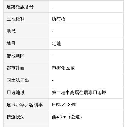
建築確認番号
-
土地権利
所有権
地代
-
地目
宅地
借地期間
-
都市計画
市街化区域
国土法届出
-
用途地域
第二種中高層住居専用地域
建ぺい率／容積率
60%／188%
接道状況
西4.7m（公道）