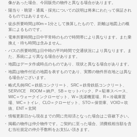
像があった場合、今回販売の物件と異なる場合があります。
陽当り・眺望・通風・採光についての説明は将来にわたって保証され
るものではありません。
徒歩所要時間は80m＝1分として換算したもので、距離は地図上の概
算によるものです。
電車所要時間は日中平常時のもので時間帯により異なります。また乗
換え・待ち時間は含みません。
バスの所要時間は日中時の平均時間で交通状況により異なります。ま
た、系統により異なる場合があります。
地図はデータ作成時点のものであり、現状と異なる場合があります。
地図は物件付近の地図を表すものであり、実際の物件所在地とは異な
る場合がございます。
略式凡例/RC＝鉄筋コンクリート、SRC＝鉄骨鉄筋コンクリート、
SERVICE ROOM＝納戸、SB＝セットバック、P＝駐車スペース、
WIC＝ウォークインクローゼット、W＝洗濯機置場、R＝冷蔵庫置
場、WC＝トイレ、CLO＝クローゼット、STO＝保管庫、VOID＝吹
抜、ENT＝玄関
情報更新日から現在までの間に売却済となった場合はご容赦下さい。
掲載の物件は仲介物件です。ご契約に至った場合、消費税相当額を含
む当社規定の仲介手数料をお支払い頂きます。