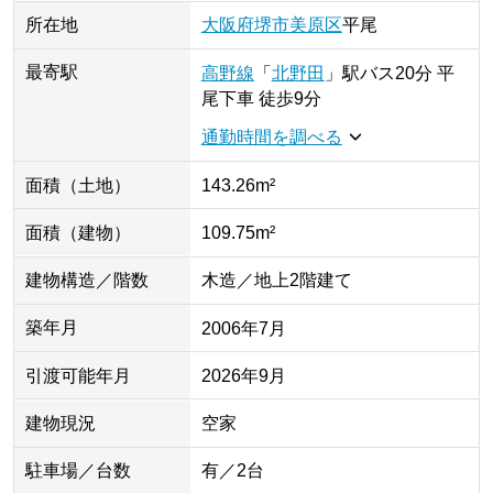
所在地
大阪府
堺市美原区
平尾
最寄駅
高野線
「
北野田
」
駅
バス20分 平
尾下車 徒歩9分
通勤時間を調べる
面積（土地）
143.26m²
面積（建物）
109.75m²
建物構造／階数
木造／地上2階建て
築年月
2006年7月
引渡可能年月
2026年9月
建物現況
空家
駐車場／台数
有／2台