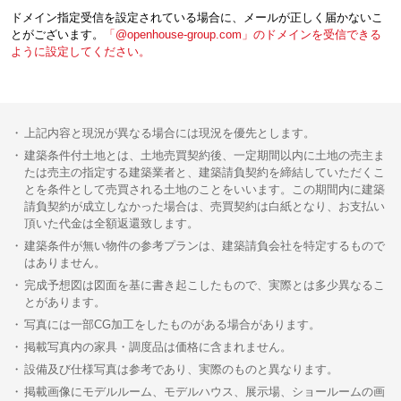
ドメイン指定受信を設定されている場合に、メールが正しく届かないこ
とがございます。
「@openhouse-group.com」のドメインを受信できる
ように設定してください。
上記内容と現況が異なる場合には現況を優先とします。
建築条件付土地とは、土地売買契約後、一定期間以内に土地の売主ま
たは売主の指定する建築業者と、建築請負契約を締結していただくこ
とを条件として売買される土地のことをいいます。この期間内に建築
請負契約が成立しなかった場合は、売買契約は白紙となり、お支払い
頂いた代金は全額返還致します。
建築条件が無い物件の参考プランは、建築請負会社を特定するもので
はありません。
完成予想図は図面を基に書き起こしたもので、実際とは多少異なるこ
とがあります。
写真には一部CG加工をしたものがある場合があります。
掲載写真内の家具・調度品は価格に含まれません。
設備及び仕様写真は参考であり、実際のものと異なります。
掲載画像にモデルルーム、モデルハウス、展示場、ショールームの画