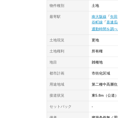
物件種別
土地
最寄駅
南大阪線
「
矢田
谷町線
「
喜連瓜
通勤時間を調べ
土地現況
更地
土地権利
所有権
地目
雑種地
都市計画
市街化区域
用途地域
第二種中高層住
接道状況
東5.8m（公道
セットバック
-
備考
建築条件無／景