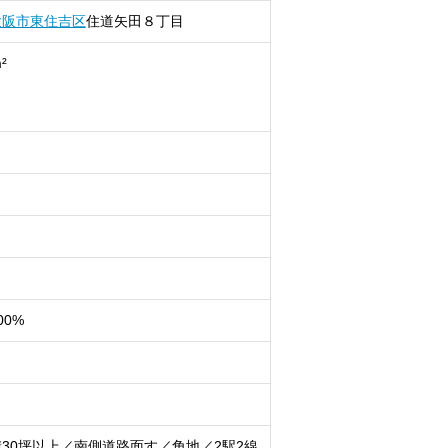
大阪市東住吉区
住道矢田
８丁目
²
00%
30坪以上／南側道路面す／角地／2駅2線