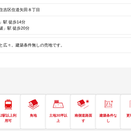
住吉区住道矢田８丁目
」駅
徒歩14分
破」駅
徒歩20分
m2と広々。建築条件無しの売地です。
2駅以上利
角地
土地30坪以
南側道路面
建築条件な
更
用可
上
す
し