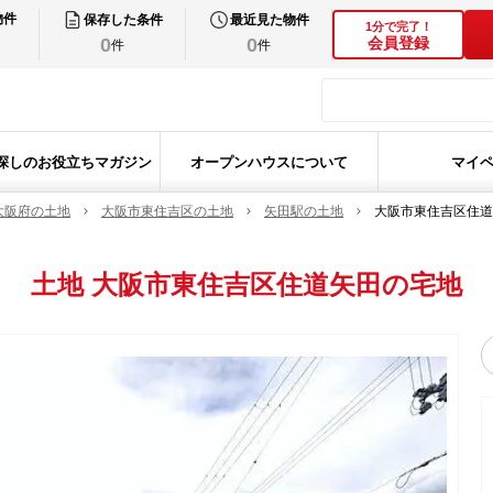
物件
保存した条件
最近見た物件
1分で完了！
0
0
会員登録
件
件
探しのお役立ちマガジン
オープンハウスについて
マイ
大阪府の土地
大阪市東住吉区の土地
矢田駅の土地
大阪市東住吉区住道
土地
大阪市東住吉区住道矢田の宅地