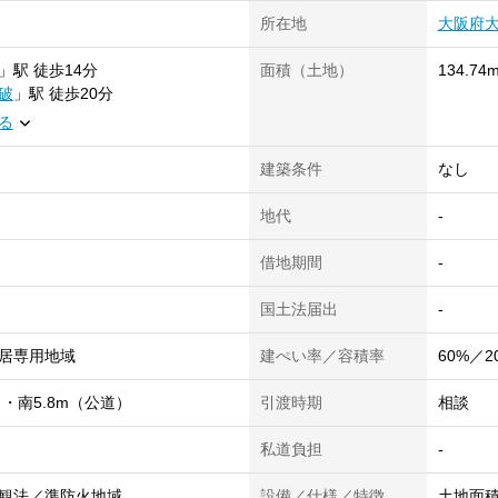
所在地
大阪府
」
駅
徒歩14分
面積（土地）
134.74m
破
」
駅
徒歩20分
る
建築条件
なし
地代
-
借地期間
-
国土法届出
-
居専用地域
建ぺい率／容積率
60%／2
）・南5.8m（公道）
引渡時期
相談
私道負担
-
観法／準防火地域
設備／仕様／特徴
土地面積