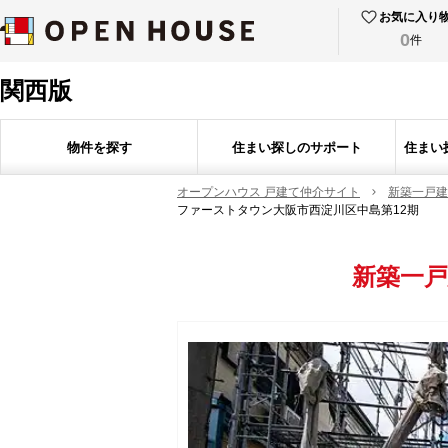
お気に入り
0
件
関西版
物件を探す
住まい探しのサポート
住まい
オープンハウス 戸建て仲介サイト
新築一戸建
ファーストタウン大阪市西淀川区中島第12期
新築一