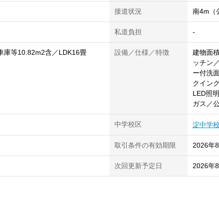
接道状況
南4m（
私道負担
-
庫等10.82m2含／LDK16畳
設備／仕様／特徴
建物面積
ッチン
ー付洗
クインク
LED照
ガス／
中学校区
淀中学
取引条件の有効期限
2026年
次回更新予定日
2026年