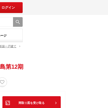
ログイン
ページ
新築一戸建て
島第12期
♡
間取り図を受け取る