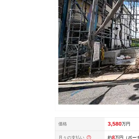
3,580
価格
万円
月々の支払い
8
万円
（ボーナ