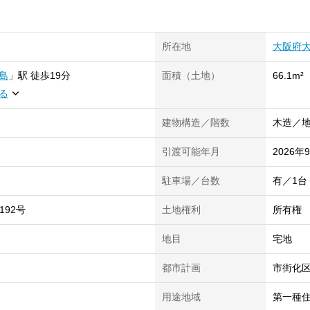
所在地
大阪府
島
」
駅
徒歩19分
面積（土地）
66.1m²
る
建物構造／階数
木造／地
引渡可能年月
2026年
駐車場／台数
有／1台
192号
土地権利
所有権
地目
宅地
都市計画
市街化
用途地域
第一種