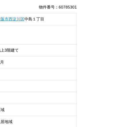
物件番号
：
60785301
大阪市西淀川区
中島
１丁目
上3階建て
9月
区域
住居地域