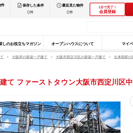
物件
保存した条件
最近見た物件
1分で完了！
0
0
会員登録
件
件
探しのお役立ちマガジン
オープンハウスについて
マイ
て
大阪府の新築一戸建て
大阪市西淀川区の新築一戸建て
出来島駅の
戸建て
ファーストタウン大阪市西淀川区中