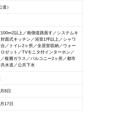
公道）
100m2以上／南側道路面す／システムキ
／対面式キッチン／浴室1坪以上／シャワ
面台／トイレ2ヶ所／全居室収納／ウォー
ロゼット／TVモニタ付インターホン／
明／複層ガラス／バルコニー2ヶ所／都市
公共水道／公共下水
校
8月8日
8月17日