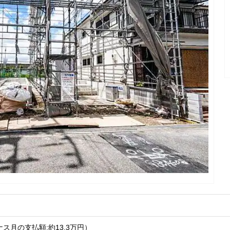
ス月の支払額:約13.3
万円
）