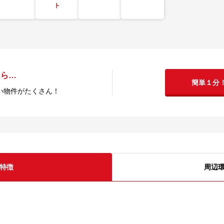
ト
たら…
簡単１分
い物件がたくさん！
特徴
周辺