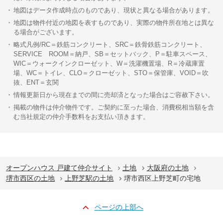
地図はデータ作成時点のものであり、現状と異なる場合があります。
地図は物件付近の地図を表すものであり、実際の物件所在地とは異な
る場合がございます。
略式凡例/RC＝鉄筋コンクリート、SRC＝鉄骨鉄筋コンクリート、
SERVICE ROOM＝納戸、SB＝セットバック、P＝駐車スペース、
WIC＝ウォークインクローゼット、W＝洗濯機置場、R＝冷蔵庫置
場、WC＝トイレ、CLO＝クローゼット、STO＝保管庫、VOID＝吹
抜、ENT＝玄関
情報更新日から現在までの間に売却済となった場合はご容赦下さい。
掲載の物件は仲介物件です。ご契約に至った場合、消費税相当額を含
む当社規定の仲介手数料をお支払い頂きます。
オープンハウス 戸建て仲介サイト
土地
大阪府の土地
堺市西区の土地
上野芝駅の土地
堺市西区上野芝町の宅地
ページの上部へ