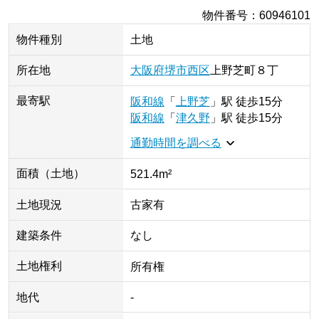
物件番号
：
60946101
物件種別
土地
所在地
大阪府
堺市西区
上野芝町
８丁
最寄駅
阪和線
「
上野芝
」
駅
徒歩15分
阪和線
「
津久野
」
駅
徒歩15分
通勤時間を調べる
面積（土地）
521.4m²
土地現況
古家有
建築条件
なし
土地権利
所有権
地代
-