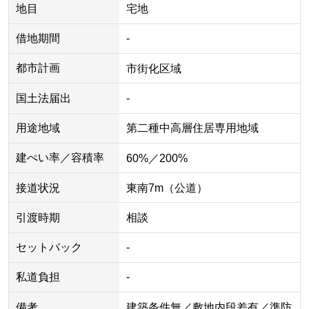
地目
宅地
借地期間
-
都市計画
市街化区域
国土法届出
-
用途地域
第二種中高層住居専用地域
建ぺい率／容積率
60%／200%
接道状況
東南7m（公道）
引渡時期
相談
セットバック
-
私道負担
-
備考
建築条件無／敷地内段差有／準防