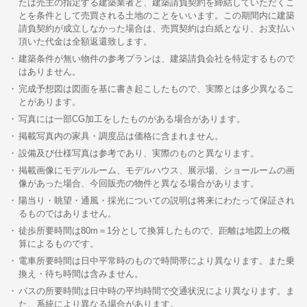
たは売主の指定する建築業者と、建築請負契約を締結していただくこ
とを条件として売買される土地のことをいいます。この期間内に建築
請負契約が成立しなかった場合は、売買契約は白紙となり、お支払い
頂いた代金は全額返還致します。
建築条件が無い物件の参考プランは、建築請負会社を特定するもので
はありません。
完成予想図は図面を基に書き起こしたもので、実際とは多少異なるこ
とがあります。
写真には一部CG加工をしたものがある場合があります。
掲載写真内の家具・調度品は価格に含まれません。
設備及び仕様写真は参考であり、実際のものと異なります。
掲載画像にモデルルーム、モデルハウス、展示場、ショールームの画
像があった場合、今回販売の物件と異なる場合があります。
陽当り・眺望・通風・採光についての説明は将来にわたって保証され
るものではありません。
徒歩所要時間は80m＝1分として換算したもので、距離は地図上の概
算によるものです。
電車所要時間は日中平常時のもので時間帯により異なります。また乗
換え・待ち時間は含みません。
バスの所要時間は日中時の平均時間で交通状況により異なります。ま
た、系統により異なる場合があります。