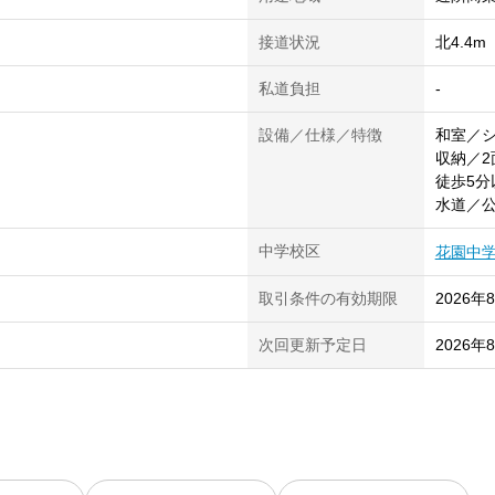
接道状況
北4.4
私道負担
-
設備／仕様／特徴
和室／
収納／
徒歩5分
水道／
中学校区
花園中
取引条件の有効期限
2026年
次回更新予定日
2026年