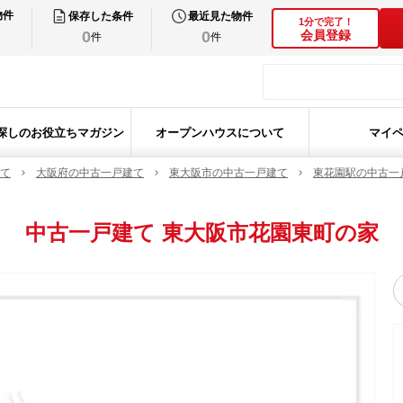
物件
保存した条件
最近見た物件
1分で完了！
0
0
会員登録
件
件
探しのお役立ちマガジン
オープンハウスについて
マイ
て
大阪府の中古一戸建て
東大阪市の中古一戸建て
東花園駅の中古一
中古一戸建て
東大阪市花園東町の家