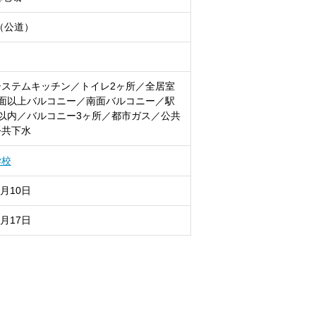
m（公道）
システムキッチン／トイレ2ヶ所／全居室
2面以上バルコニー／南面バルコニー／駅
以内／バルコニー3ヶ所／都市ガス／公共
公共下水
学校
8月10日
8月17日