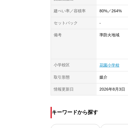
建ぺい率／容積率
80%／264%
セットバック
-
備考
準防火地域
小学校区
花園小学校
取引形態
媒介
情報更新日
2026年8月3日
キーワードから探す