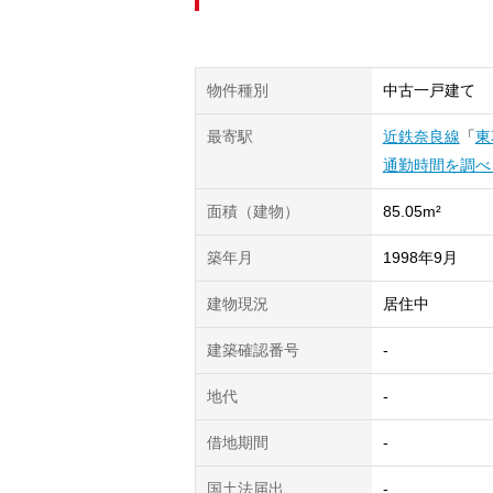
物件種別
中古一戸建て
最寄駅
近鉄奈良線
「
東
通勤時間を調べ
面積（建物）
85.05m²
築年月
1998年9月
建物現況
居住中
建築確認番号
-
地代
-
借地期間
-
国土法届出
-