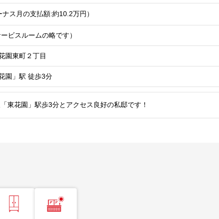
ナス月の支払額:約10.2
万円
）
はサービスルームの略です）
花園東町２丁目
花園」駅
徒歩3分
「東花園」駅歩3分とアクセス良好の私邸です！