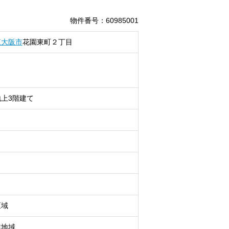
物件番号
：
60985001
東大阪市
花園東町
２丁目
上3階建て
区域
業地域