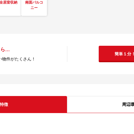
全居室収納
南面バルコ
ニー
たら…
簡単１分
い物件がたくさん！
特徴
周辺