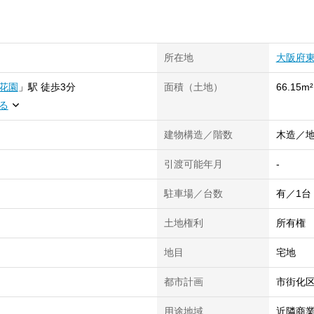
所在地
大阪府
花園
」
駅
徒歩3分
面積（土地）
66.15m²
る
建物構造／階数
木造／地
引渡可能年月
-
駐車場／台数
有／1台
土地権利
所有権
地目
宅地
都市計画
市街化
用途地域
近隣商