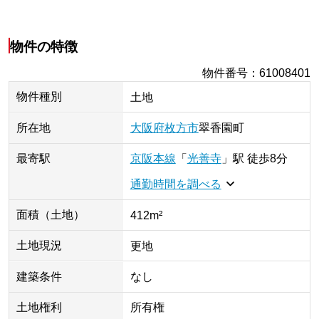
物件の特徴
物件番号
：
61008401
物件種別
土地
所在地
大阪府
枚方市
翠香園町
最寄駅
京阪本線
「
光善寺
」
駅
徒歩8分
通勤時間を調べる
面積（土地）
412m²
土地現況
更地
建築条件
なし
土地権利
所有権