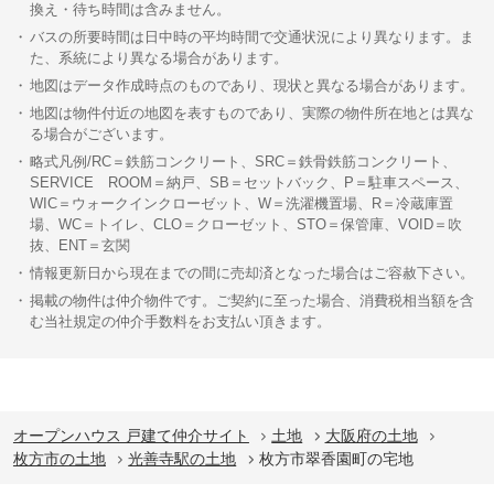
換え・待ち時間は含みません。
バスの所要時間は日中時の平均時間で交通状況により異なります。ま
た、系統により異なる場合があります。
地図はデータ作成時点のものであり、現状と異なる場合があります。
地図は物件付近の地図を表すものであり、実際の物件所在地とは異な
る場合がございます。
略式凡例/RC＝鉄筋コンクリート、SRC＝鉄骨鉄筋コンクリート、
SERVICE ROOM＝納戸、SB＝セットバック、P＝駐車スペース、
WIC＝ウォークインクローゼット、W＝洗濯機置場、R＝冷蔵庫置
場、WC＝トイレ、CLO＝クローゼット、STO＝保管庫、VOID＝吹
抜、ENT＝玄関
情報更新日から現在までの間に売却済となった場合はご容赦下さい。
掲載の物件は仲介物件です。ご契約に至った場合、消費税相当額を含
む当社規定の仲介手数料をお支払い頂きます。
オープンハウス 戸建て仲介サイト
土地
大阪府の土地
枚方市の土地
光善寺駅の土地
枚方市翠香園町の宅地