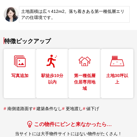
土地面積は広々412m2。落ち着きある第一種低層エリ
アの住環境です。
特徴ピックアップ
写真追加
駅徒歩10分
第一種低層
土地30坪以
以内
住居専用地
上
域
#
南側道路面す
#
建築条件なし
#
更地渡し
#
値下げ
この物件にピンと来なかったら…
当サイトには大手物件サイトにはない物件がたくさん！