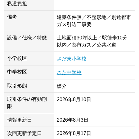
私道負担
-
備考
建築条件無／不整形地／別途都市
ガス引込工事要
設備／仕様／特徴
土地面積30坪以上／駅徒歩10分
以内／都市ガス／公共水道
小学校区
さだ東小学校
中学校区
さだ中学校
取引形態
媒介
取引条件の有効期
2026年8月10日
限
情報更新日
2026年8月3日
次回更新予定日
2026年8月17日