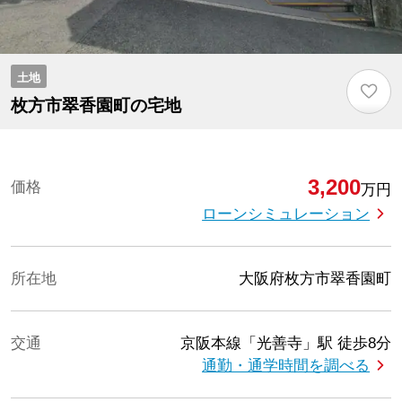
土地
♡
枚方市翠香園町の宅地
3,200
価格
万円
ローンシミュレーション
所在地
大阪府枚方市翠香園町
交通
京阪本線「光善寺」駅
徒歩8分
通勤・通学時間を調べる