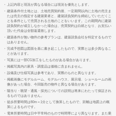
上記内容と現況が異なる場合には現況を優先とします。
建築条件付土地とは、土地売買契約後、一定期間以内に土地の売主ま
たは売主の指定する建築業者と、建築請負契約を締結していただくこ
とを条件として売買される土地のことをいいます。この期間内に建築
請負契約が成立しなかった場合は、売買契約は白紙となり、お支払い
頂いた代金は全額返還致します。
建築条件が無い物件の参考プランは、建築請負会社を特定するもので
はありません。
完成予想図は図面を基に書き起こしたもので、実際とは多少異なるこ
とがあります。
写真には一部CG加工をしたものがある場合があります。
掲載写真内の家具・調度品は価格に含まれません。
設備及び仕様写真は参考であり、実際のものと異なります。
掲載画像にモデルルーム、モデルハウス、展示場、ショールームの画
像があった場合、今回販売の物件と異なる場合があります。
陽当り・眺望・通風・採光についての説明は将来にわたって保証され
るものではありません。
徒歩所要時間は80m＝1分として換算したもので、距離は地図上の概
算によるものです。
電車所要時間は日中平常時のもので時間帯により異なります。また乗