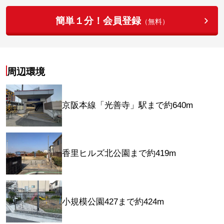
簡単１分！会員登録
（無料）
周辺環境
京阪本線「光善寺」駅まで約640m
香里ヒルズ北公園まで約419m
小規模公園427まで約424m