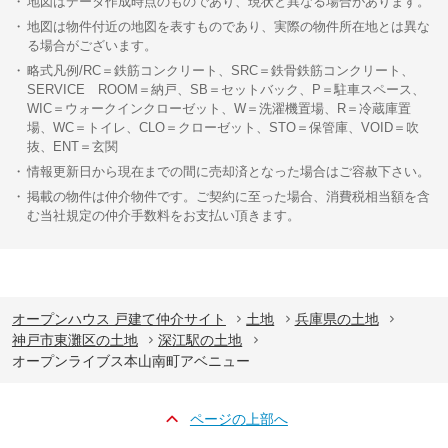
地図はデータ作成時点のものであり、現状と異なる場合があります。
地図は物件付近の地図を表すものであり、実際の物件所在地とは異な
る場合がございます。
略式凡例/RC＝鉄筋コンクリート、SRC＝鉄骨鉄筋コンクリート、
SERVICE ROOM＝納戸、SB＝セットバック、P＝駐車スペース、
WIC＝ウォークインクローゼット、W＝洗濯機置場、R＝冷蔵庫置
場、WC＝トイレ、CLO＝クローゼット、STO＝保管庫、VOID＝吹
抜、ENT＝玄関
情報更新日から現在までの間に売却済となった場合はご容赦下さい。
掲載の物件は仲介物件です。ご契約に至った場合、消費税相当額を含
む当社規定の仲介手数料をお支払い頂きます。
オープンハウス 戸建て仲介サイト
土地
兵庫県の土地
神戸市東灘区の土地
深江駅の土地
オープンライブス本山南町アベニュー
ページの上部へ