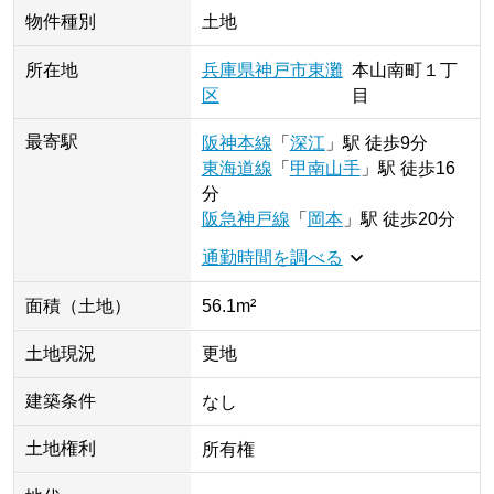
物件種別
土地
所在地
兵庫県
神戸市東灘
本山南町
１丁
区
目
最寄駅
阪神本線
「
深江
」
駅
徒歩9分
東海道線
「
甲南山手
」
駅
徒歩16
分
阪急神戸線
「
岡本
」
駅
徒歩20分
通勤時間を調べる
面積（土地）
56.1m²
土地現況
更地
建築条件
なし
土地権利
所有権