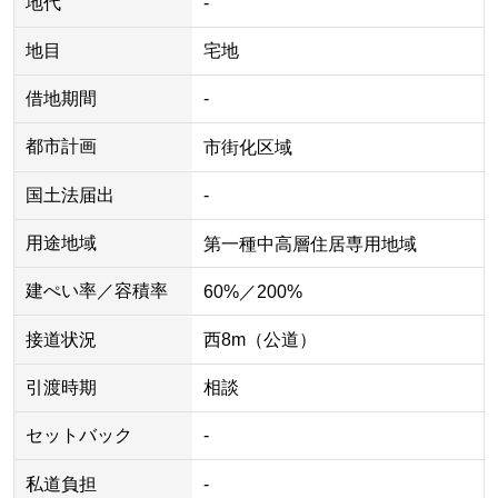
地代
-
地目
宅地
借地期間
-
都市計画
市街化区域
国土法届出
-
用途地域
第一種中高層住居専用地域
建ぺい率／容積率
60%／200%
接道状況
西8m（公道）
引渡時期
相談
セットバック
-
私道負担
-