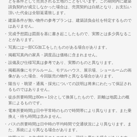
とを条件として売買される土地のことをいいます。この期間内に建築
請負契約が成立しなかった場合は、売買契約は白紙となり、お支払い
頂いた代金は全額返還致します。
建築条件が無い物件の参考プランは、建築請負会社を特定するもので
はありません。
完成予想図は図面を基に書き起こしたもので、実際とは多少異なるこ
とがあります。
写真には一部CG加工をしたものがある場合があります。
掲載写真内の家具・調度品は価格に含まれません。
設備及び仕様写真は参考であり、実際のものと異なります。
掲載画像にモデルルーム、モデルハウス、展示場、ショールームの画
像があった場合、今回販売の物件と異なる場合があります。
陽当り・眺望・通風・採光についての説明は将来にわたって保証され
るものではありません。
徒歩所要時間は80m＝1分として換算したもので、距離は地図上の概
算によるものです。
電車所要時間は日中平常時のもので時間帯により異なります。また乗
換え・待ち時間は含みません。
バスの所要時間は日中時の平均時間で交通状況により異なります。ま
た、系統により異なる場合があります。