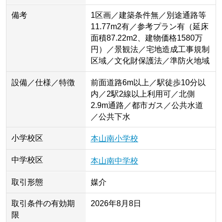
備考
1区画／建築条件無／別途通路等
11.77m2有／参考プラン有（延床
面積87.22m2、建物価格1580万
円）／景観法／宅地造成工事規制
区域／文化財保護法／準防火地域
設備／仕様／特徴
前面道路6m以上／駅徒歩10分以
内／2駅2線以上利用可／北側
2.9m通路／都市ガス／公共水道
／公共下水
小学校区
本山南小学校
中学校区
本山南中学校
取引形態
媒介
取引条件の有効期
2026年8月8日
限