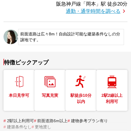
阪急神戸線「岡本」駅
徒歩20分
通勤・通学時間を調べる
前面道路は広々8m！自由設計可能な建築条件なしの分
譲地です。
特徴ピックアップ
本日見学可
写真充実
駅徒歩10分
2駅2線以上
以内
利用可
#
2駅以上利用可
#
前面道路6m以上
#
建物参考プラン有り
#
建築条件なし
#
更地渡し