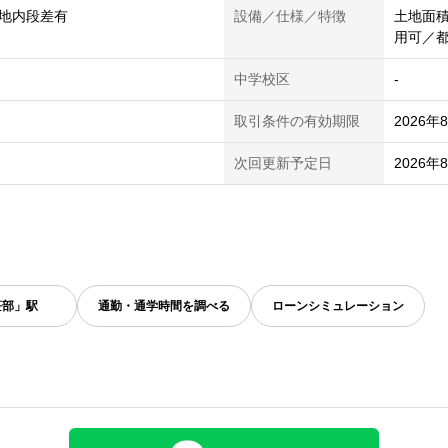
地内段差有
設備／仕様／特徴
土地面積
用可／
中学校区
-
取引条件の有効期限
2026年
次回更新予定日
2026年
笹部」駅
通勤・通学時間を調べる
ローンシミュレーション