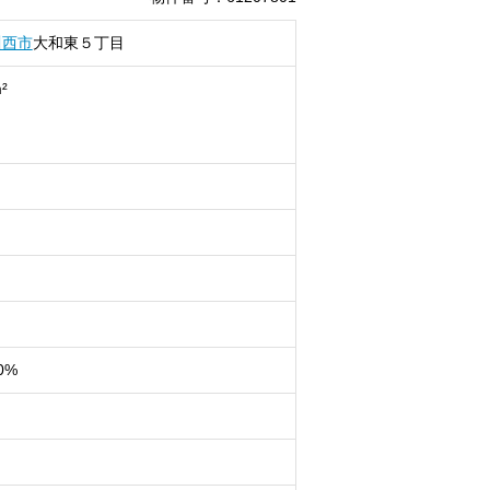
川西市
大和東
５丁目
²
0%