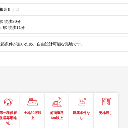
和東５丁目
駅
徒歩20分
」駅
徒歩11分
。建築条件が無いため、自由設計可能な売地です。
第一種低層
土地30坪以
前面道路
建築条件な
更地渡し
住居専用地
上
6m以上
し
域