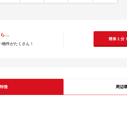
たら…
簡単１分
い物件がたくさん！
特徴
周辺