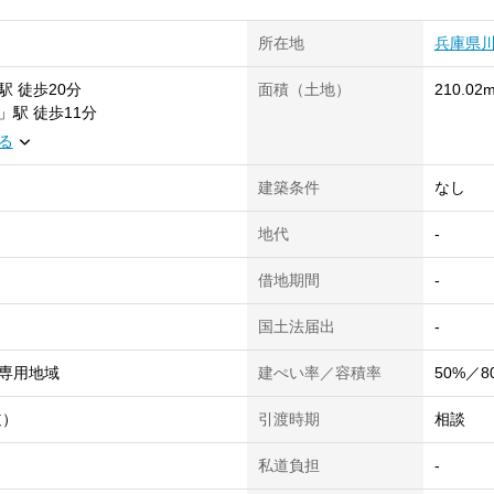
所在地
兵庫県
駅
徒歩20分
面積（土地）
210.02m
」
駅
徒歩11分
る
建築条件
なし
地代
-
借地期間
-
国土法届出
-
専用地域
建ぺい率／容積率
50%／8
道）
引渡時期
相談
私道負担
-