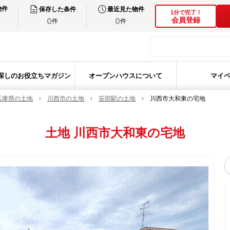
物件
保存した条件
最近見た物件
1分で完了！
0
0
会員登録
件
件
探しのお役立ちマガジン
オープンハウスについて
マイ
兵庫県の土地
川西市の土地
笹部駅の土地
川西市大和東の宅地
土地
川西市大和東の宅地