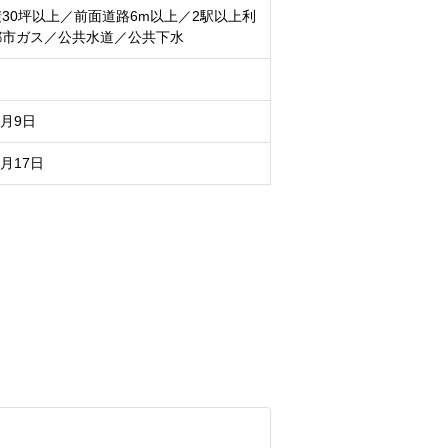
30坪以上／前面道路6m以上／2駅以上利
都市ガス／公共水道／公共下水
8月9日
8月17日