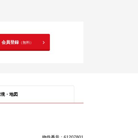
！会員登録
（無料）
環境・地図
物件番号
：
61207801