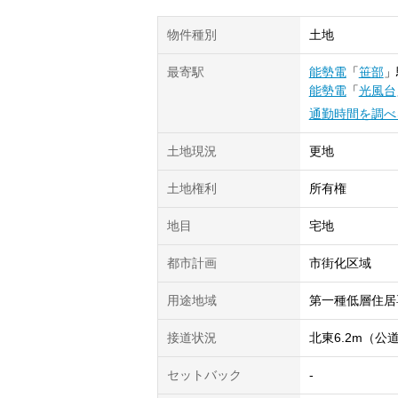
物件種別
土地
最寄駅
能勢電
「
笹部
」
能勢電
「
光風台
通勤時間を調べ
土地現況
更地
土地権利
所有権
地目
宅地
都市計画
市街化区域
用途地域
第一種低層住居
接道状況
北東6.2m（公
セットバック
-