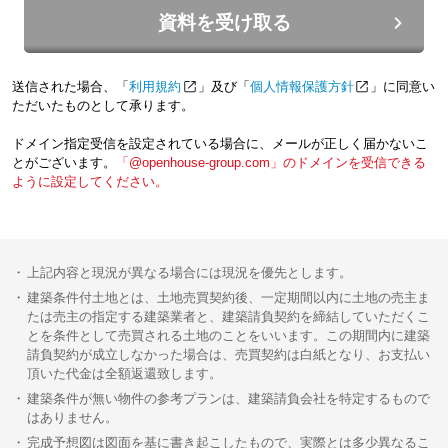
資料を受け取る
送信された場合、「
利用規約
」及び「
個人情報保護方針
」に同意い
ただいたものとして承ります。
ドメイン指定受信を設定されている場合に、メールが正しく届かないこ
とがございます。
「@openhouse-group.com」のドメインを受信できる
ように設定してください。
上記内容と現況が異なる場合には現況を優先とします。
建築条件付土地とは、土地売買契約後、一定期間以内に土地の売主ま
たは売主の指定する建築業者と、建築請負契約を締結していただくこ
とを条件として売買される土地のことをいいます。この期間内に建築
請負契約が成立しなかった場合は、売買契約は白紙となり、お支払い
頂いた代金は全額返還致します。
建築条件が無い物件の参考プランは、建築請負会社を特定するもので
はありません。
完成予想図は図面を基に書き起こしたもので、実際とは多少異なるこ