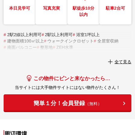
本日見学可
写真充実
駅徒歩10分
駐車2台可
以内
#
2駅2線以上利用可
#
2駅以上利用可
#
浴室1坪以上
#
建物面積100㎡以上
#
ウォークインクロゼット
#
全居室収納
#
南面バルコニー
#
整形地
#
ZEH水準
実際にこの物件を見学してみませんか？
全て見る
実際に見学してみる
この物件にピンと来なかったら…
当サイトには大手物件サイトにはない物件がたくさん！
簡単１分！会員登録
（無料）
周辺環境