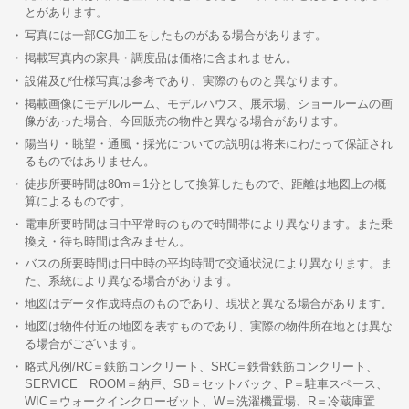
とがあります。
写真には一部CG加工をしたものがある場合があります。
掲載写真内の家具・調度品は価格に含まれません。
設備及び仕様写真は参考であり、実際のものと異なります。
掲載画像にモデルルーム、モデルハウス、展示場、ショールームの画
像があった場合、今回販売の物件と異なる場合があります。
陽当り・眺望・通風・採光についての説明は将来にわたって保証され
るものではありません。
徒歩所要時間は80m＝1分として換算したもので、距離は地図上の概
算によるものです。
電車所要時間は日中平常時のもので時間帯により異なります。また乗
換え・待ち時間は含みません。
バスの所要時間は日中時の平均時間で交通状況により異なります。ま
た、系統により異なる場合があります。
地図はデータ作成時点のものであり、現状と異なる場合があります。
地図は物件付近の地図を表すものであり、実際の物件所在地とは異な
る場合がございます。
略式凡例/RC＝鉄筋コンクリート、SRC＝鉄骨鉄筋コンクリート、
SERVICE ROOM＝納戸、SB＝セットバック、P＝駐車スペース、
WIC＝ウォークインクローゼット、W＝洗濯機置場、R＝冷蔵庫置