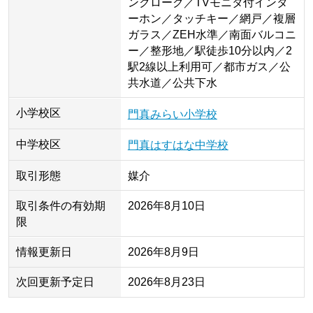
ンクローク／TVモニタ付インタ
ーホン／タッチキー／網戸／複層
ガラス／ZEH水準／南面バルコニ
ー／整形地／駅徒歩10分以内／2
駅2線以上利用可／都市ガス／公
共水道／公共下水
小学校区
門真みらい小学校
中学校区
門真はすはな中学校
取引形態
媒介
取引条件の有効期
2026年8月10日
限
情報更新日
2026年8月9日
次回更新予定日
2026年8月23日