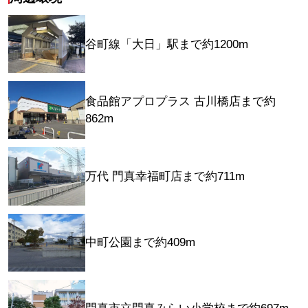
谷町線「大日」駅まで約1200m
食品館アプロプラス 古川橋店まで約
862m
万代 門真幸福町店まで約711m
中町公園まで約409m