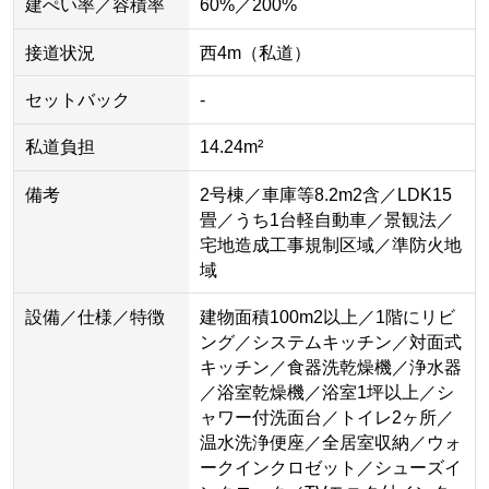
建ぺい率／容積率
60%／200%
接道状況
西4m（私道）
セットバック
-
私道負担
14.24m²
備考
2号棟／車庫等8.2m2含／LDK15
畳／うち1台軽自動車／景観法／
宅地造成工事規制区域／準防火地
域
設備／仕様／特徴
建物面積100m2以上／1階にリビ
ング／システムキッチン／対面式
キッチン／食器洗乾燥機／浄水器
／浴室乾燥機／浴室1坪以上／シ
ャワー付洗面台／トイレ2ヶ所／
温水洗浄便座／全居室収納／ウォ
ークインクロゼット／シューズイ