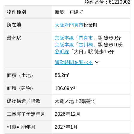
物件番号
：
61210902
物件種別
新築一戸建て
所在地
大阪府
門真市
松葉町
最寄駅
京阪本線
「
門真市
」
駅
徒歩9分
京阪本線
「
古川橋
」
駅
徒歩10分
谷町線
「
大日
」
駅
徒歩15分
通勤時間を調べる
面積（土地）
86.2m²
面積（建物）
106.69m²
建物構造／階数
木造／地上2階建て
工事完了予定年月
2026年12月
引渡可能年月
2027年1月