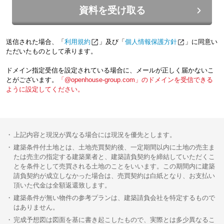
資料を受け取る
送信された場合、「
利用規約
」及び「
個人情報保護方針
」に同意い
ただいたものとして承ります。
ドメイン指定受信を設定されている場合に、メールが正しく届かないこ
とがございます。
「@openhouse-group.com」のドメインを受信できる
ように設定してください。
上記内容と現況が異なる場合には現況を優先とします。
建築条件付土地とは、土地売買契約後、一定期間以内に土地の売主ま
たは売主の指定する建築業者と、建築請負契約を締結していただくこ
とを条件として売買される土地のことをいいます。この期間内に建築
請負契約が成立しなかった場合は、売買契約は白紙となり、お支払い
頂いた代金は全額返還致します。
建築条件が無い物件の参考プランは、建築請負会社を特定するもので
はありません。
完成予想図は図面を基に書き起こしたもので、実際とは多少異なるこ