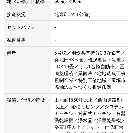
建ぺい率／容積率
60%／200%
接道状況
北東6.1m（公道）
セットバック
-
私道負担
-
備考
5号棟／別途共有持分0.37m2有／
路地部33％含／現況地目：宅地／
LDK19畳／うち1台軽自動車／区
画整理済／景観法／宅地造成工事
規制区域／特別工業地域／宝塚市
協働のまちづくり推進条例
設備／仕様／特徴
土地面積30坪以上／前面道路6m
以上／1階にリビング／システム
キッチン／対面式キッチン／食器
洗乾燥機／浄水器／浴室乾燥機／
浴室1坪以上／シャワー付洗面台