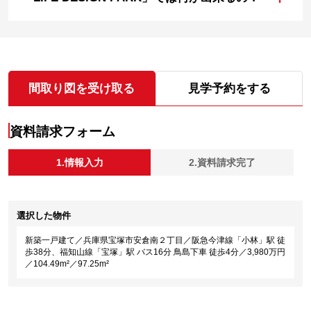
間取り図を受け取る
見学予約をする
資料請求フォーム
1.情報入力
2.資料請求完了
選択した物件
新築一戸建て／兵庫県宝塚市安倉南２丁目／阪急今津線「小林」駅 徒
歩38分、福知山線「宝塚」駅 バス16分 鳥島下車 徒歩4分／3,980万円
／104.49m²／97.25m²