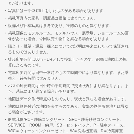
とがあります。
写真には一部CG加工をしたものがある場合があります。
掲載写真内の家具・調度品は価格に含まれません。
設備及び仕様写真は参考であり、実際のものと異なります。
掲載画像にモデルルーム、モデルハウス、展示場、ショールームの画
像があった場合、今回販売の物件と異なる場合があります。
陽当り・眺望・通風・採光についての説明は将来にわたって保証され
るものではありません。
徒歩所要時間は80m＝1分として換算したもので、距離は地図上の概
算によるものです。
電車所要時間は日中平常時のもので時間帯により異なります。また乗
換え・待ち時間は含みません。
バスの所要時間は日中時の平均時間で交通状況により異なります。ま
た、系統により異なる場合があります。
地図はデータ作成時点のものであり、現状と異なる場合があります。
地図は物件付近の地図を表すものであり、実際の物件所在地とは異な
る場合がございます。
略式凡例/RC＝鉄筋コンクリート、SRC＝鉄骨鉄筋コンクリート、
SERVICE ROOM＝納戸、SB＝セットバック、P＝駐車スペース、
WIC＝ウォークインクローゼット、W＝洗濯機置場、R＝冷蔵庫置