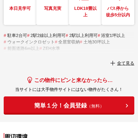
本日見学可
写真充実
LDK18畳以
バス停から
上
徒歩5分以内
#
駐車2台可
#
2駅2線以上利用可
#
2駅以上利用可
#
浴室1坪以上
#
ウォークインクロゼット
#
全居室収納
#
土地30坪以上
#
前面道路6m以上
#
ZEH水準
実際にこの物件を見学してみませんか？
全て見る
実際に見学してみる
この物件にピンと来なかったら…
当サイトには大手物件サイトにはない物件がたくさん！
簡単１分！会員登録
（無料）
周辺環境