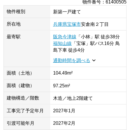
物件番号
：
61400505
物件種別
新築一戸建て
所在地
兵庫県
宝塚市
安倉南
２丁目
最寄駅
阪急今津線
「
小林
」
駅
徒歩38分
福知山線
「
宝塚
」
駅
バス16分 鳥
島下車 徒歩4分
通勤時間を調べる
面積（土地）
104.49m²
面積（建物）
97.25m²
建物構造／階数
木造／地上2階建て
工事完了予定年月
2027年1月
引渡可能年月
2027年2月