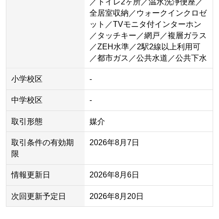
／トイレ2ヶ所／温水洗浄便座／
全居室収納／ウォークインクロゼ
ット／TVモニタ付インターホン
／タッチキー／網戸／複層ガラス
／ZEH水準／2駅2線以上利用可
／都市ガス／公共水道／公共下水
小学校区
-
中学校区
-
取引形態
媒介
取引条件の有効期
2026年8月7日
限
情報更新日
2026年8月6日
次回更新予定日
2026年8月20日