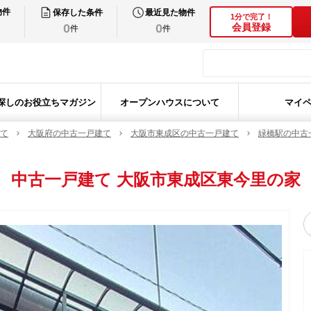
物件
保存した条件
最近見た物件
1分で完了！
0
0
会員登録
件
件
探しのお役立ちマガジン
オープンハウスについて
マイ
て
大阪府の中古一戸建て
大阪市東成区の中古一戸建て
緑橋駅の中古
中古一戸建て
大阪市東成区東今里の家