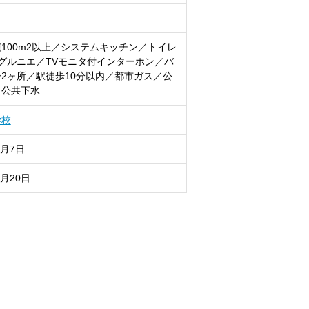
100m2以上／システムキッチン／トイレ
グルニエ／TVモニタ付インターホン／バ
2ヶ所／駅徒歩10分以内／都市ガス／公
／公共下水
学校
8月7日
8月20日