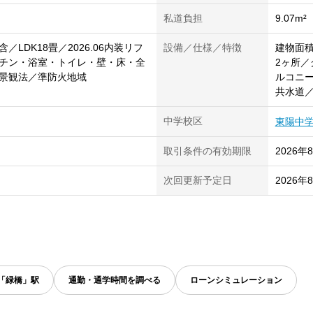
私道負担
9.07m²
2含／LDK18畳／2026.06内装リフ
設備／仕様／特徴
建物面積
チン・浴室・トイレ・壁・床・全
2ヶ所／
景観法／準防火地域
ルコニー
共水道
中学校区
東陽中
取引条件の有効期限
2026年
次回更新予定日
2026年
「緑橋」駅
通勤・通学時間を調べる
ローンシミュレーション