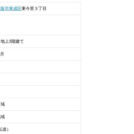
大阪市東成区
東今里
３丁目
地上3階建て
9月
区域
地域
私道）