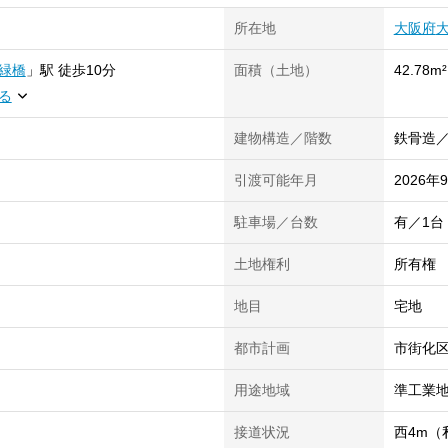
所在地
大阪府
緑橋
」
駅
徒歩10分
面積（土地）
42.78m²
る
建物構造／階数
鉄骨造／
引渡可能年月
2026年
駐車場／台数
有／1台
土地権利
所有権
地目
宅地
都市計画
市街化
用途地域
準工業
接道状況
西4m（