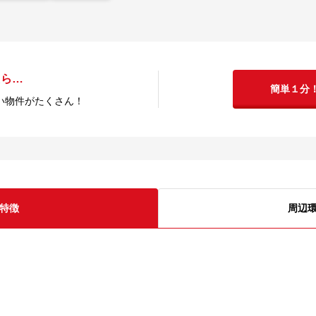
たら…
簡単１分
い物件がたくさん！
特徴
周辺