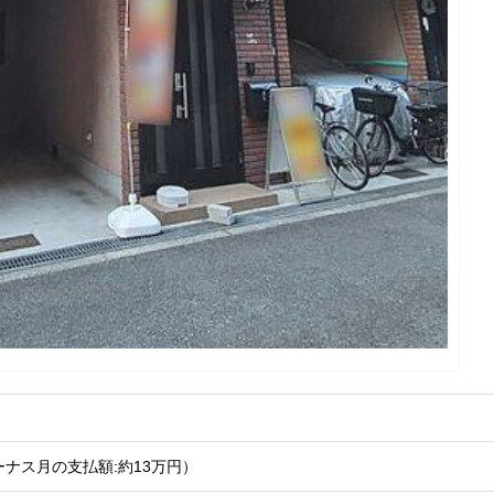
ーナス月の支払額:約13
万円
）