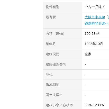
物件種別
中古一戸建て
最寄駅
大阪市中央線
「
通勤時間を調べ
面積（建物）
100.93m²
築年月
1998年10月
建物現況
空家
建築確認番号
-
地代
-
借地期間
-
国土法届出
-
建ぺい率／容積率
80%／200%