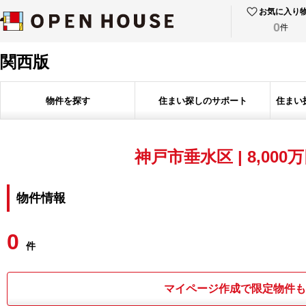
お気に入り
0
件
関西版
物件を探す
住まい探しのサポート
住まい
神戸市垂水区 | 8,000
物件情報
0
件
マイページ作成で限定物件