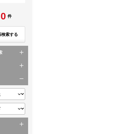
0
件
再検索する
索