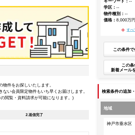
キーワード
：
--
学区
：
--
物件種別
：
--
価格
：
8,000万
すべ
この条件で
この条
新着メール
の物件をお探しいたします。
きない会員限定物件もいち早くお届けします。
検索条件の追加
件の閲覧・資料請求が可能になります。)
地域
2.送信完了
神戸市垂水区