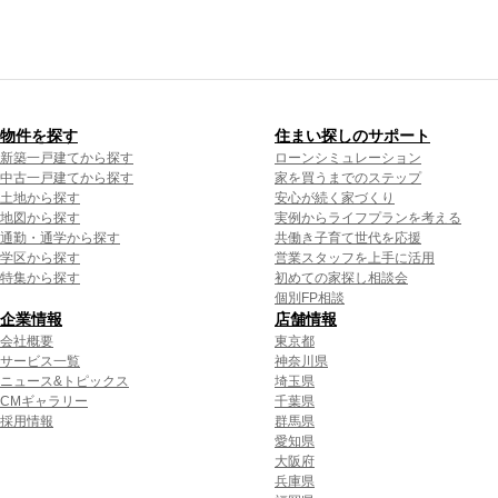
物件を探す
住まい探しのサポート
新築一戸建てから探す
ローンシミュレーション
中古一戸建てから探す
家を買うまでのステップ
土地から探す
安心が続く家づくり
地図から探す
実例からライフプランを考える
通勤・通学から探す
共働き子育て世代を応援
学区から探す
営業スタッフを上手に活用
特集から探す
初めての家探し相談会
個別FP相談
企業情報
店舗情報
会社概要
東京都
サービス一覧
神奈川県
ニュース&トピックス
埼玉県
CMギャラリー
千葉県
採用情報
群馬県
愛知県
大阪府
兵庫県