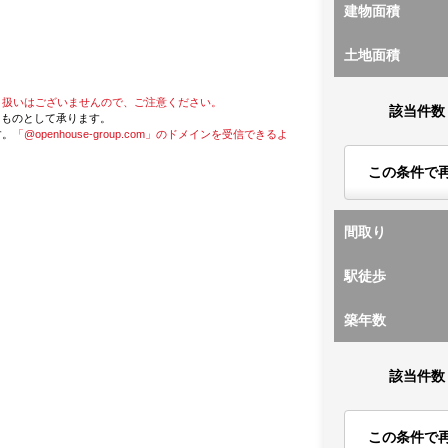
建物面積
土地面積
り扱いはございませんので、ご注意ください。
該当件数
たものとして承ります。
す。
「@openhouse-group.com」のドメインを受信できるよ
この条件で
間取り
駅徒歩
築年数
該当件数
この条件で