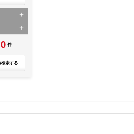
0
件
再検索する