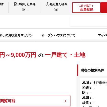
物件
保存した条件
最近見た物件
1分で完了！
0
0
会員登録
件
件
探しのお役立ちマガジン
オープンハウスについて
マイ
万円～9,000万円
一戸建て・土地
の
現在の検索条件
地域
：
神戸市垂
沿線
：
--
駅
：
--
地図
：
--
も閲覧可能
経路
：
--