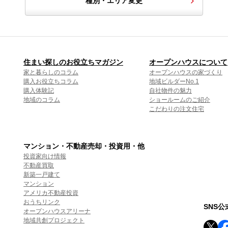
種別・エリア変更
住まい探しのお役立ちマガジン
オープンハウスについて
家と暮らしのコラム
オープンハウスの家づくり
購入お役立ちコラム
地域ビルダーNo.1
購入体験記
自社物件の魅力
地域のコラム
ショールームのご紹介
こだわりの注文住宅
マンション・不動産売却・投資用・他
投資家向け情報
不動産買取
新築一戸建て
マンション
アメリカ不動産投資
おうちリンク
SNS
オープンハウスアリーナ
地域共創プロジェクト