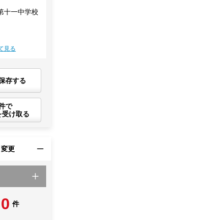
第十一中学校
て見る
保存する
件で
を受け取る
・変更
0
件