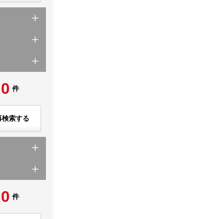
0
件
再検索する
0
件