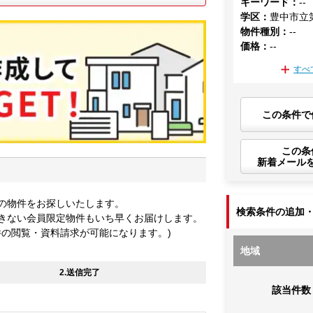
キーワード
：
--
学区
：
豊中市立
物件種別
：
--
価格
：
--
すべ
この条件で
この条
新着メール
の物件をお探しいたします。
検索条件の追加
きない会員限定物件もいち早くお届けします。
件の閲覧・資料請求が可能になります。)
地域
2.送信完了
該当件数