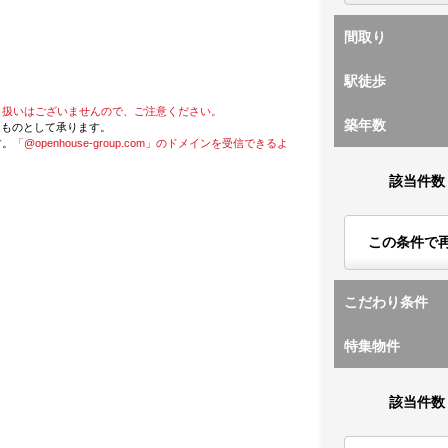
間取り
駅徒歩
り扱いはございませんので、ご注意ください。
築年数
たものとして承ります。
す。
「@openhouse-group.com」のドメインを受信できるよ
該当件数
この条件で
こだわり条件
特集物件
該当件数