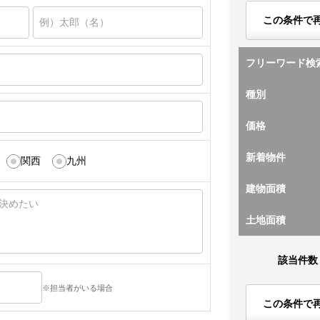
この条件で
フリーワード検
種別
価格
新着物件
関西
九州
建物面積
土地面積
該当件数
※担当者がいる場合
この条件で