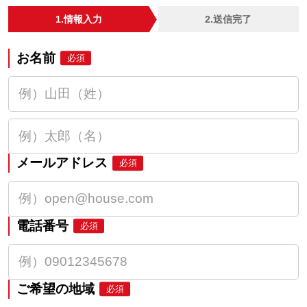
1.情報入力
2.送信完了
お名前
必須
メールアドレス
必須
電話番号
必須
ご希望の地域
必須