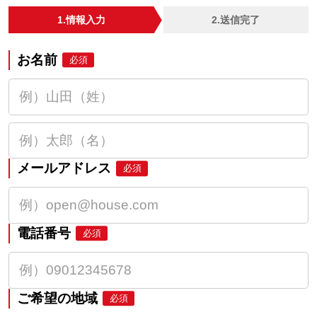
1.情報入力
2.送信完了
お名前
必須
メールアドレス
必須
電話番号
必須
ご希望の地域
必須