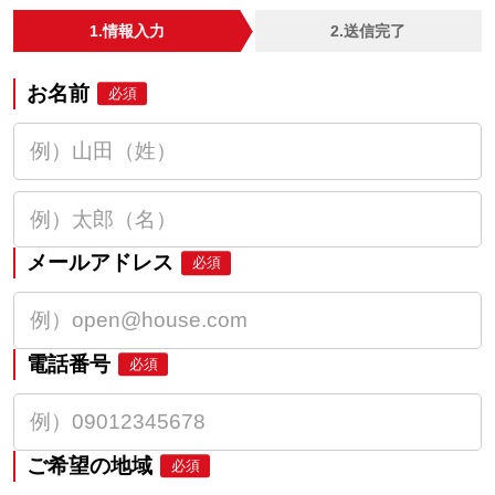
1.情報入力
2.送信完了
お名前
必須
メールアドレス
必須
電話番号
必須
ご希望の地域
必須