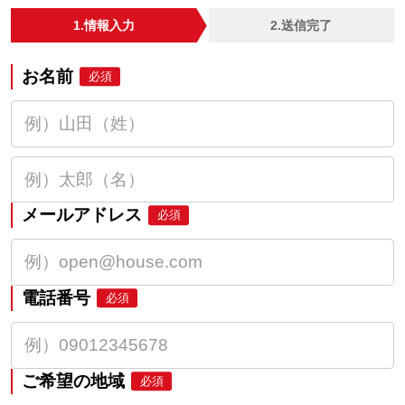
1.情報入力
2.送信完了
お名前
必須
メールアドレス
必須
電話番号
必須
ご希望の地域
必須