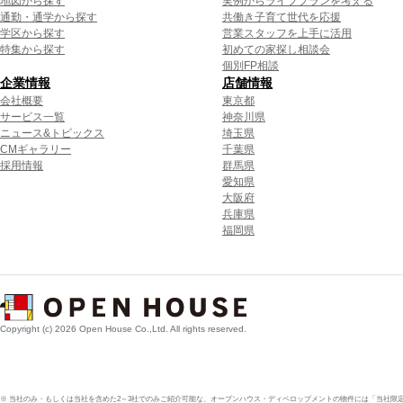
地図から探す
実例からライフプランを考える
通勤・通学から探す
共働き子育て世代を応援
学区から探す
営業スタッフを上手に活用
特集から探す
初めての家探し相談会
個別FP相談
企業情報
店舗情報
会社概要
東京都
サービス一覧
神奈川県
ニュース&トピックス
埼玉県
CMギャラリー
千葉県
採用情報
群馬県
愛知県
大阪府
兵庫県
福岡県
Copyright (c) 2026 Open House Co.,Ltd. All rights reserved.
※ 当社のみ・もしくは当社を含めた2～3社でのみご紹介可能な、オープンハウス・ディベロップメントの物件には「当社限