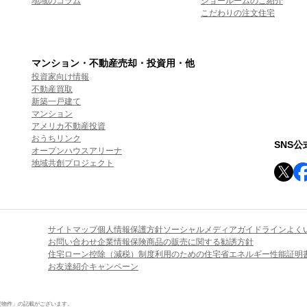
地域のコラム
ショールームのご紹介
こだわりの注文住宅
マンション・不動産売却・投資用・他
投資家向け情報
不動産買取
新築一戸建て
マンション
アメリカ不動産投資
おうちリンク
SNS
オープンハウスアリーナ
地域共創プロジェクト
サイトマップ
個人情報保護方針
ソーシャルメディアガイドライン
よく
お問い合わせ
企業情報
保険商品の販売に関する勧誘方針
住宅ローン控除（減税）制度利用のための住宅省エネルギー性能証明
お友達紹介キャンペーン
定物件」の記載がございます。