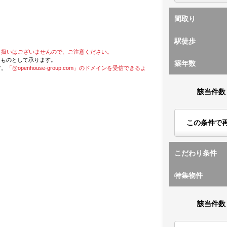
間取り
駅徒歩
り扱いはございませんので、ご注意ください。
たものとして承ります。
築年数
す。
「@openhouse-group.com」のドメインを受信できるよ
該当件数
この条件で
こだわり条件
特集物件
該当件数