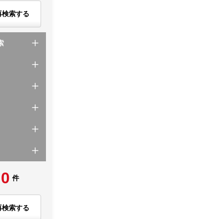
再検索する
索
0
件
再検索する