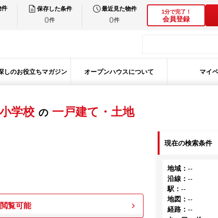
物件
保存した条件
最近見た物件
1分で完了！
0
0
会員登録
件
件
探しのお役立ちマガジン
オープンハウスについて
マイ
小学校
一戸建て・土地
の
現在の検索条件
地域
：
--
沿線
：
--
駅
：
--
地図
：
--
も閲覧可能
経路
：
--