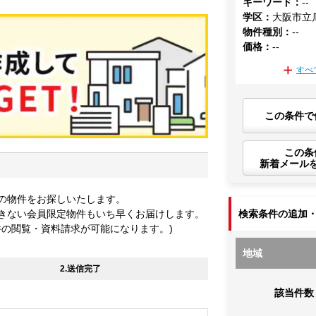
キーワード
：
--
学区
：
大阪市立
物件種別
：
--
価格
：
--
すべ
この条件で
この条
新着メール
の物件をお探しいたします。
きない会員限定物件もいち早くお届けします。
検索条件の追加
件の閲覧・資料請求が可能になります。)
地域
2.送信完了
該当件数