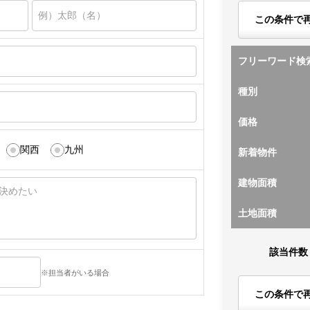
この条件で
フリーワード検
種別
価格
関西
九州
新着物件
建物面積
土地面積
該当件数
※担当者がいる場合
この条件で