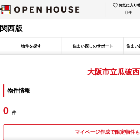
お気に入り
0
件
関西版
物件を探す
住まい探しのサポート
住まい
大阪市立瓜破西
物件情報
0
件
マイページ作成で限定物件