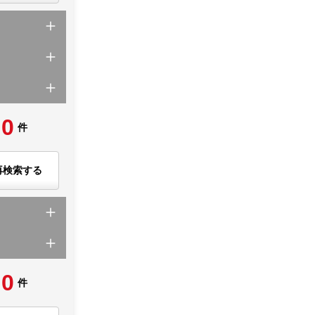
0
件
再検索する
0
件