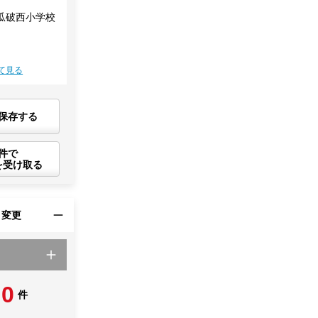
瓜破西小学校
て見る
保存する
件で
を受け取る
・変更
0
件