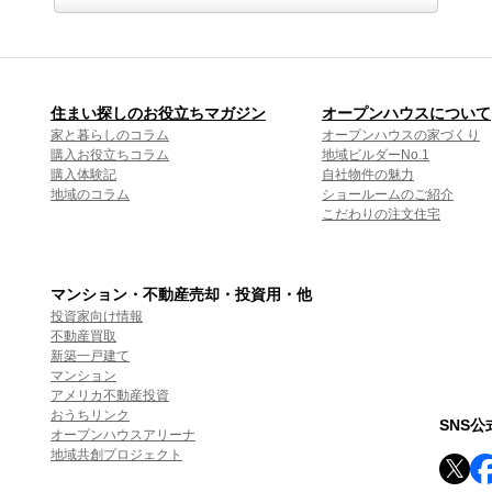
住まい探しのお役立ちマガジン
オープンハウスについて
家と暮らしのコラム
オープンハウスの家づくり
購入お役立ちコラム
地域ビルダーNo.1
購入体験記
自社物件の魅力
地域のコラム
ショールームのご紹介
こだわりの注文住宅
マンション・不動産売却・投資用・他
投資家向け情報
不動産買取
新築一戸建て
マンション
アメリカ不動産投資
おうちリンク
SNS
オープンハウスアリーナ
地域共創プロジェクト