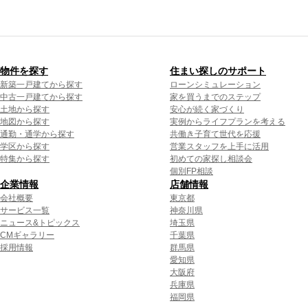
物件を探す
住まい探しのサポート
新築一戸建てから探す
ローンシミュレーション
中古一戸建てから探す
家を買うまでのステップ
土地から探す
安心が続く家づくり
地図から探す
実例からライフプランを考える
通勤・通学から探す
共働き子育て世代を応援
学区から探す
営業スタッフを上手に活用
特集から探す
初めての家探し相談会
個別FP相談
企業情報
店舗情報
会社概要
東京都
サービス一覧
神奈川県
ニュース&トピックス
埼玉県
CMギャラリー
千葉県
採用情報
群馬県
愛知県
大阪府
兵庫県
福岡県