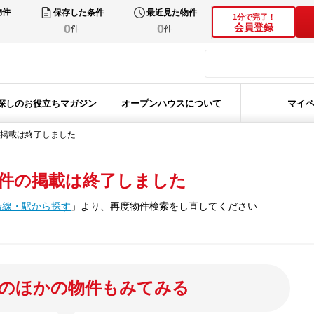
物件
保存した条件
最近見た物件
1分で完了！
0
0
会員登録
件
件
探しのお役立ちマガジン
オープンハウスについて
マイ
掲載は終了しました
件の掲載は終了しました
沿線・駅から探す
」
より、再度物件検索をし直してください
のほかの物件もみてみる