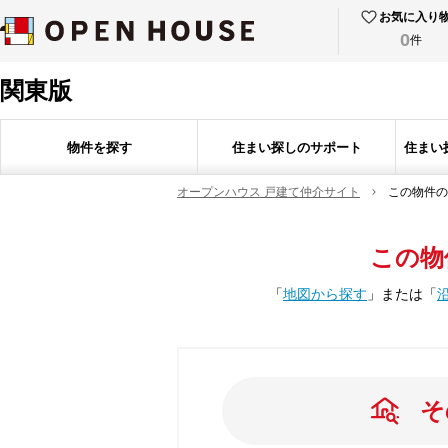
お気に入り
0
件
関東版
物件を探す
住まい探しのサポート
住まい
オープンハウス 戸建て仲介サイト
この物件の
この物
「
地図から探す
」
または
「
そ