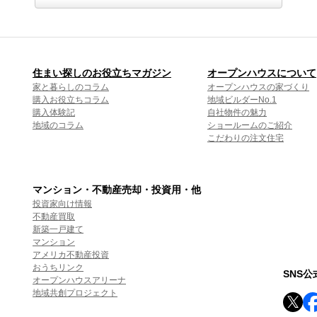
住まい探しのお役立ちマガジン
オープンハウスについて
家と暮らしのコラム
オープンハウスの家づくり
購入お役立ちコラム
地域ビルダーNo.1
購入体験記
自社物件の魅力
地域のコラム
ショールームのご紹介
こだわりの注文住宅
マンション・不動産売却・投資用・他
投資家向け情報
不動産買取
新築一戸建て
マンション
アメリカ不動産投資
おうちリンク
SNS
オープンハウスアリーナ
地域共創プロジェクト