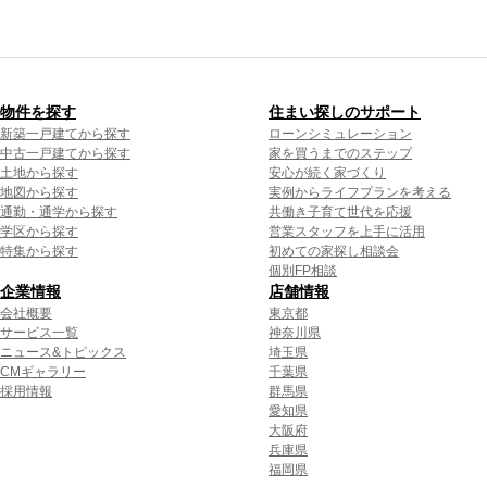
物件を探す
住まい探しのサポート
新築一戸建てから探す
ローンシミュレーション
中古一戸建てから探す
家を買うまでのステップ
土地から探す
安心が続く家づくり
地図から探す
実例からライフプランを考える
通勤・通学から探す
共働き子育て世代を応援
学区から探す
営業スタッフを上手に活用
特集から探す
初めての家探し相談会
個別FP相談
企業情報
店舗情報
会社概要
東京都
サービス一覧
神奈川県
ニュース&トピックス
埼玉県
CMギャラリー
千葉県
採用情報
群馬県
愛知県
大阪府
兵庫県
福岡県