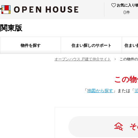
お気に入り
0
件
関東版
物件を探す
住まい探しのサポート
住まい
オープンハウス 戸建て仲介サイト
この物件の
この物
「
地図から探す
」
または
「
そ