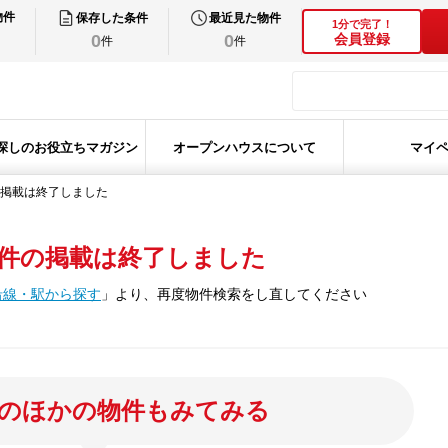
物件
保存した条件
最近見た物件
1分で完了！
0
0
会員登録
件
件
探しのお役立ちマガジン
オープンハウスについて
マイ
掲載は終了しました
件の掲載は終了しました
沿線・駅から探す
」
より、再度物件検索をし直してください
のほかの物件もみてみる