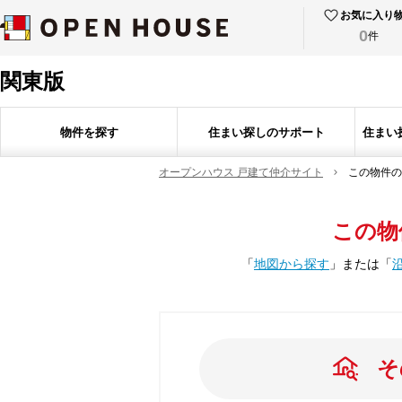
お気に入り
0
件
関東版
物件を探す
住まい探しのサポート
住まい
オープンハウス 戸建て仲介サイト
この物件の
この物
「
地図から探す
」
または
「
そ