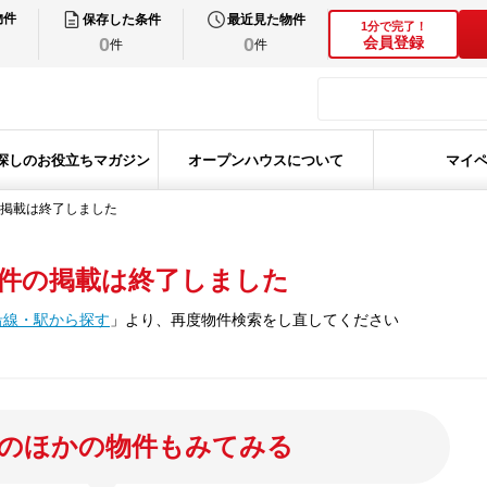
物件
保存した条件
最近見た物件
1分で完了！
0
0
会員登録
件
件
探しのお役立ちマガジン
オープンハウスについて
マイ
掲載は終了しました
件の掲載は終了しました
沿線・駅から探す
」
より、再度物件検索をし直してください
のほかの物件もみてみる