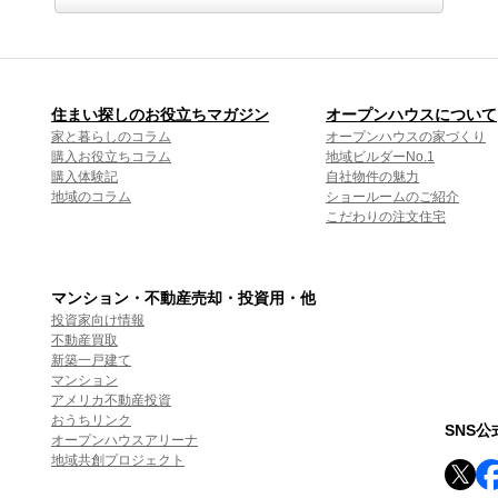
住まい探しのお役立ちマガジン
オープンハウスについて
家と暮らしのコラム
オープンハウスの家づくり
購入お役立ちコラム
地域ビルダーNo.1
購入体験記
自社物件の魅力
地域のコラム
ショールームのご紹介
こだわりの注文住宅
マンション・不動産売却・投資用・他
投資家向け情報
不動産買取
新築一戸建て
マンション
アメリカ不動産投資
おうちリンク
SNS
オープンハウスアリーナ
地域共創プロジェクト