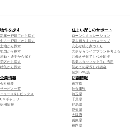
物件を探す
住まい探しのサポート
新築一戸建てから探す
ローンシミュレーション
中古一戸建てから探す
家を買うまでのステップ
土地から探す
安心が続く家づくり
地図から探す
実例からライフプランを考える
通勤・通学から探す
共働き子育て世代を応援
学区から探す
営業スタッフを上手に活用
特集から探す
初めての家探し相談会
個別FP相談
企業情報
店舗情報
会社概要
東京都
サービス一覧
神奈川県
ニュース&トピックス
埼玉県
CMギャラリー
千葉県
採用情報
群馬県
愛知県
大阪府
兵庫県
福岡県