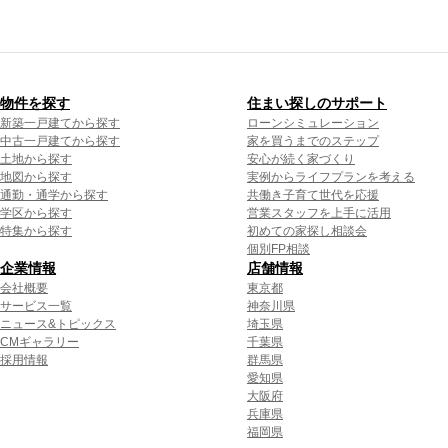
物件を探す
住まい探しのサポート
新築一戸建てから探す
ローンシミュレーション
中古一戸建てから探す
家を買うまでのステップ
土地から探す
安心が続く家づくり
地図から探す
実例からライフプランを考える
通勤・通学から探す
共働き子育て世代を応援
学区から探す
営業スタッフを上手に活用
特集から探す
初めての家探し相談会
個別FP相談
企業情報
店舗情報
会社概要
東京都
サービス一覧
神奈川県
ニュース&トピックス
埼玉県
CMギャラリー
千葉県
採用情報
群馬県
愛知県
大阪府
兵庫県
福岡県