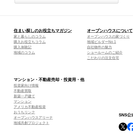
住まい探しのお役立ちマガジン
オープンハウスについて
家と暮らしのコラム
オープンハウスの家づくり
購入お役立ちコラム
地域ビルダーNo.1
購入体験記
自社物件の魅力
地域のコラム
ショールームのご紹介
こだわりの注文住宅
マンション・不動産売却・投資用・他
投資家向け情報
不動産買取
新築一戸建て
マンション
アメリカ不動産投資
おうちリンク
SNS
オープンハウスアリーナ
地域共創プロジェクト