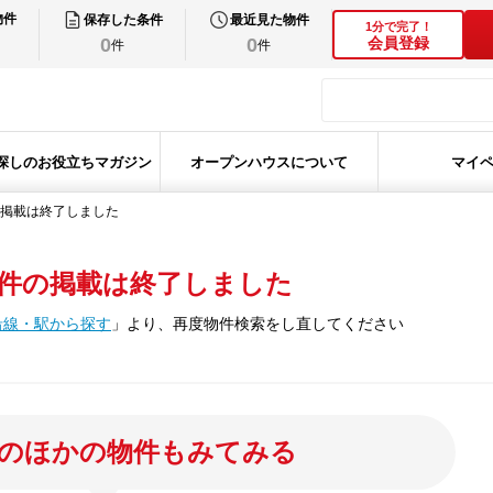
物件
保存した条件
最近見た物件
1分で完了！
0
0
会員登録
件
件
探しのお役立ちマガジン
オープンハウスについて
マイ
掲載は終了しました
件の掲載は終了しました
沿線・駅から探す
」
より、再度物件検索をし直してください
のほかの物件もみてみる