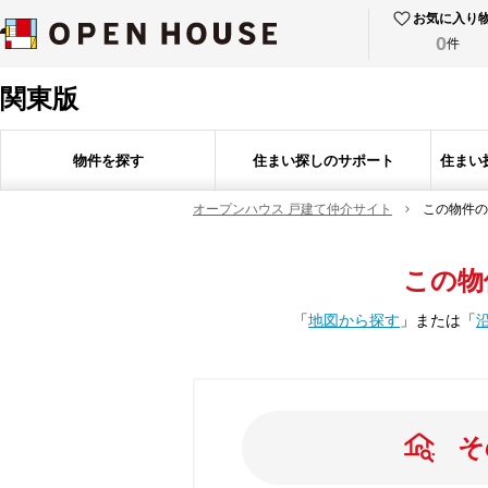
お気に入り
0
件
関東版
物件を探す
住まい探しのサポート
住まい
オープンハウス 戸建て仲介サイト
この物件の
この物
「
地図から探す
」
または
「
そ