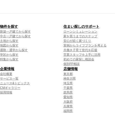
物件を探す
住まい探しのサポート
新築一戸建てから探す
ローンシミュレーション
中古一戸建てから探す
家を買うまでのステップ
土地から探す
安心が続く家づくり
地図から探す
実例からライフプランを考える
通勤・通学から探す
共働き子育て世代を応援
学区から探す
営業スタッフを上手に活用
特集から探す
初めての家探し相談会
個別FP相談
企業情報
店舗情報
会社概要
東京都
サービス一覧
神奈川県
ニュース&トピックス
埼玉県
CMギャラリー
千葉県
採用情報
群馬県
愛知県
大阪府
兵庫県
福岡県