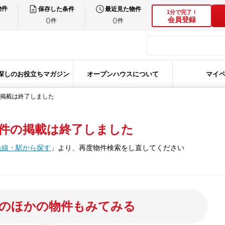
物件
保存した条件
最近見た物件
1分で完了！
0
0
会員登録
件
件
探しのお役立ちマガジン
オープンハウスについて
マイ
掲載は終了しました
件の掲載は終了しました
沿線・駅から探す
」
より、再度物件検索をし直してください
のほかの物件もみてみる