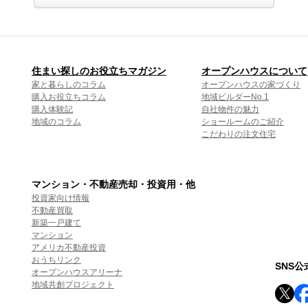
住まい探しのお役立ちマガジン
オープンハウスについて
家と暮らしのコラム
オープンハウスの家づくり
購入お役立ちコラム
地域ビルダーNo.1
購入体験記
自社物件の魅力
地域のコラム
ショールームのご紹介
こだわりの注文住宅
マンション・不動産売却・投資用・他
投資家向け情報
不動産買取
新築一戸建て
マンション
アメリカ不動産投資
おうちリンク
SNS
オープンハウスアリーナ
地域共創プロジェクト