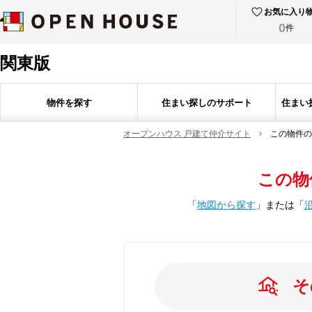
お気に入り
0
件
関東版
物件を探す
住まい探しのサポート
住まい
オープンハウス 戸建て仲介サイト
この物件の
この物
「
地図から探す
」
または
「
そ