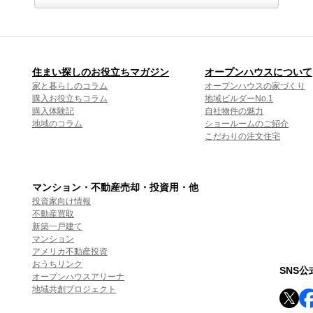
住まい探しのお役立ちマガジン
オープンハウスについて
家と暮らしのコラム
オープンハウスの家づくり
購入お役立ちコラム
地域ビルダーNo.1
購入体験記
自社物件の魅力
地域のコラム
ショールームのご紹介
こだわりの注文住宅
マンション・不動産売却・投資用・他
投資家向け情報
不動産買取
新築一戸建て
マンション
アメリカ不動産投資
おうちリンク
SNS
オープンハウスアリーナ
地域共創プロジェクト