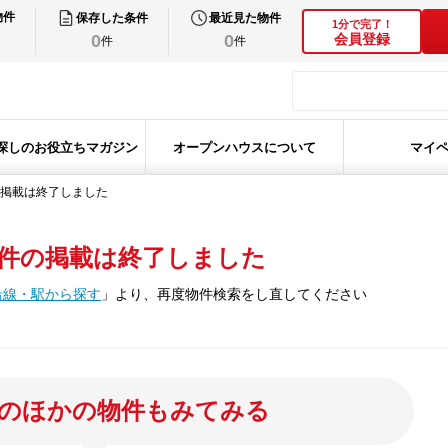
物件
保存した条件
最近見た物件
1分で完了！
0
0
会員登録
件
件
探しのお役立ちマガジン
オープンハウスについて
マイ
掲載は終了しました
件の掲載は終了しました
沿線・駅から探す
」
より、再度物件検索をし直してください
のほかの物件もみてみる