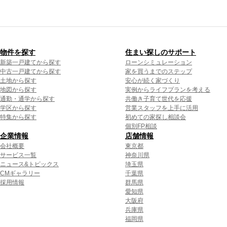
物件を探す
住まい探しのサポート
新築一戸建てから探す
ローンシミュレーション
中古一戸建てから探す
家を買うまでのステップ
土地から探す
安心が続く家づくり
地図から探す
実例からライフプランを考える
通勤・通学から探す
共働き子育て世代を応援
学区から探す
営業スタッフを上手に活用
特集から探す
初めての家探し相談会
個別FP相談
企業情報
店舗情報
会社概要
東京都
サービス一覧
神奈川県
ニュース&トピックス
埼玉県
CMギャラリー
千葉県
採用情報
群馬県
愛知県
大阪府
兵庫県
福岡県