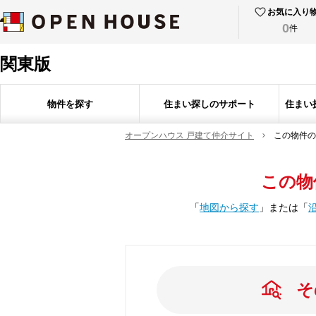
お気に入り
0
件
関東版
物件を探す
住まい探しのサポート
住まい
オープンハウス 戸建て仲介サイト
この物件の
この物
「
地図から探す
」
または
「
そ