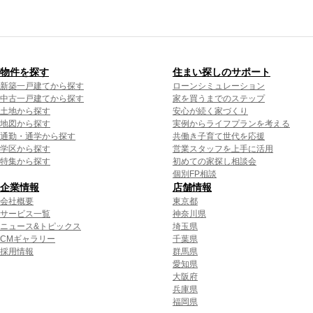
物件を探す
住まい探しのサポート
新築一戸建てから探す
ローンシミュレーション
中古一戸建てから探す
家を買うまでのステップ
土地から探す
安心が続く家づくり
地図から探す
実例からライフプランを考える
通勤・通学から探す
共働き子育て世代を応援
学区から探す
営業スタッフを上手に活用
特集から探す
初めての家探し相談会
個別FP相談
企業情報
店舗情報
会社概要
東京都
サービス一覧
神奈川県
ニュース&トピックス
埼玉県
CMギャラリー
千葉県
採用情報
群馬県
愛知県
大阪府
兵庫県
福岡県