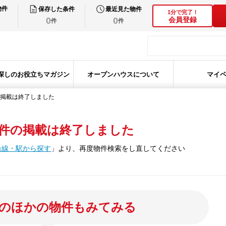
物件
保存した条件
最近見た物件
1分で完了！
0
0
会員登録
件
件
探しのお役立ちマガジン
オープンハウスについて
マイ
掲載は終了しました
件の掲載は終了しました
沿線・駅から探す
」
より、再度物件検索をし直してください
のほかの物件もみてみる