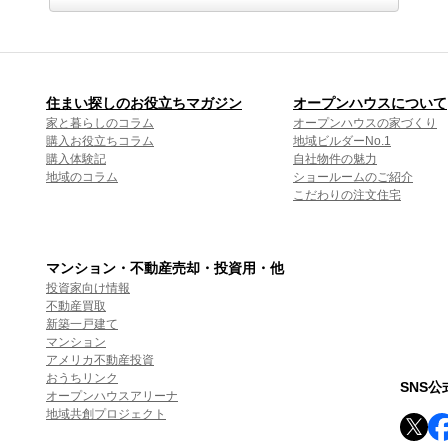
住まい探しのお役立ちマガジン
オープンハウスについて
家と暮らしのコラム
オープンハウスの家づくり
購入お役立ちコラム
地域ビルダーNo.1
購入体験記
自社物件の魅力
地域のコラム
ショールームのご紹介
こだわりの注文住宅
マンション・不動産売却・投資用・他
投資家向け情報
不動産買取
新築一戸建て
マンション
アメリカ不動産投資
おうちリンク
SNS
オープンハウスアリーナ
地域共創プロジェクト