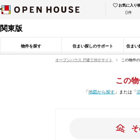
お気に入り
0
件
関東版
物件を探す
住まい探しのサポート
住まい
オープンハウス 戸建て仲介サイト
この物件の
この物
「
地図から探す
」
または
「
そ