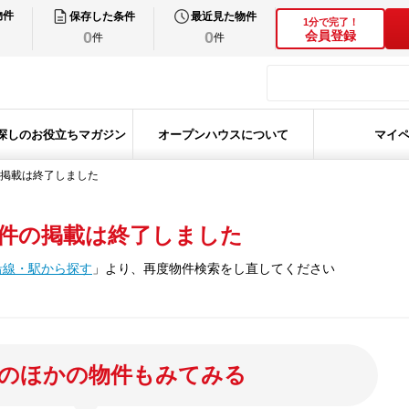
物件
保存した条件
最近見た物件
1分で完了！
0
0
会員登録
件
件
探しのお役立ちマガジン
オープンハウスについて
マイ
掲載は終了しました
件の掲載は終了しました
沿線・駅から探す
」
より、再度物件検索をし直してください
のほかの物件もみてみる