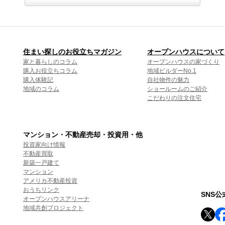
住まい探しのお役立ちマガジン
オープンハウスについて
家と暮らしのコラム
オープンハウスの家づくり
購入お役立ちコラム
地域ビルダーNo.1
購入体験記
自社物件の魅力
地域のコラム
ショールームのご紹介
こだわりの注文住宅
マンション・不動産売却・投資用・他
投資家向け情報
不動産買取
新築一戸建て
マンション
アメリカ不動産投資
おうちリンク
SNS
オープンハウスアリーナ
地域共創プロジェクト