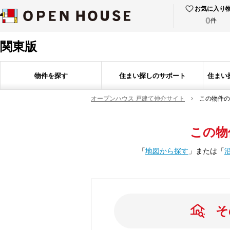
お気に入り
0
件
関東版
物件を探す
住まい探しのサポート
住まい
オープンハウス 戸建て仲介サイト
この物件の
この物
「
地図から探す
」
または
「
そ