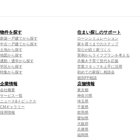
物件を探す
住まい探しのサポート
新築一戸建てから探す
ローンシミュレーション
中古一戸建てから探す
家を買うまでのステップ
土地から探す
安心が続く家づくり
地図から探す
実例からライフプランを考える
通勤・通学から探す
共働き子育て世代を応援
学区から探す
営業スタッフを上手に活用
特集から探す
初めての家探し相談会
個別FP相談
企業情報
店舗情報
会社概要
東京都
サービス一覧
神奈川県
ニュース&トピックス
埼玉県
CMギャラリー
千葉県
採用情報
群馬県
愛知県
大阪府
兵庫県
福岡県