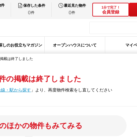
物件
保存した条件
最近見た物件
1分で完了！
0
0
会員登録
件
件
探しのお役立ちマガジン
オープンハウスについて
マイ
掲載は終了しました
件の掲載は終了しました
沿線・駅から探す
」
より、再度物件検索をし直してください
のほかの物件もみてみる