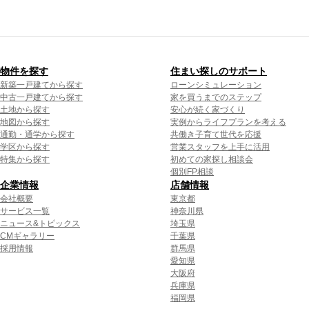
物件を探す
住まい探しのサポート
新築一戸建てから探す
ローンシミュレーション
中古一戸建てから探す
家を買うまでのステップ
土地から探す
安心が続く家づくり
地図から探す
実例からライフプランを考える
通勤・通学から探す
共働き子育て世代を応援
学区から探す
営業スタッフを上手に活用
特集から探す
初めての家探し相談会
個別FP相談
企業情報
店舗情報
会社概要
東京都
サービス一覧
神奈川県
ニュース&トピックス
埼玉県
CMギャラリー
千葉県
採用情報
群馬県
愛知県
大阪府
兵庫県
福岡県