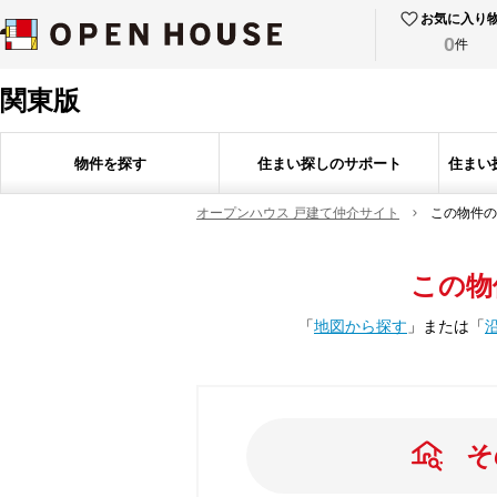
お気に入り
0
件
関東版
物件を探す
住まい探しのサポート
住まい
オープンハウス 戸建て仲介サイト
この物件の
この物
「
地図から探す
」
または
「
そ