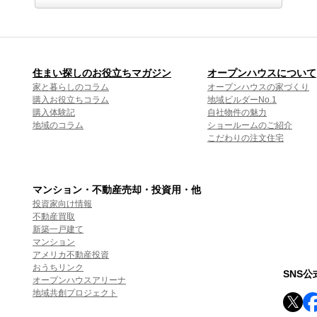
住まい探しのお役立ちマガジン
オープンハウスについて
家と暮らしのコラム
オープンハウスの家づくり
購入お役立ちコラム
地域ビルダーNo.1
購入体験記
自社物件の魅力
地域のコラム
ショールームのご紹介
こだわりの注文住宅
マンション・不動産売却・投資用・他
投資家向け情報
不動産買取
新築一戸建て
マンション
アメリカ不動産投資
おうちリンク
SNS
オープンハウスアリーナ
地域共創プロジェクト