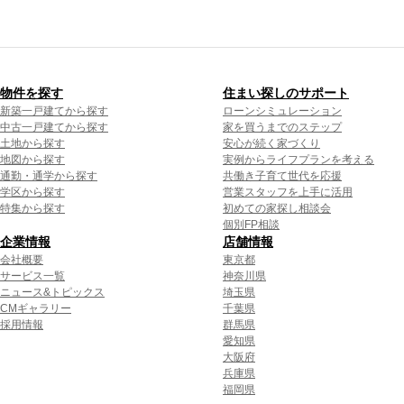
物件を探す
住まい探しのサポート
新築一戸建てから探す
ローンシミュレーション
中古一戸建てから探す
家を買うまでのステップ
土地から探す
安心が続く家づくり
地図から探す
実例からライフプランを考える
通勤・通学から探す
共働き子育て世代を応援
学区から探す
営業スタッフを上手に活用
特集から探す
初めての家探し相談会
個別FP相談
企業情報
店舗情報
会社概要
東京都
サービス一覧
神奈川県
ニュース&トピックス
埼玉県
CMギャラリー
千葉県
採用情報
群馬県
愛知県
大阪府
兵庫県
福岡県