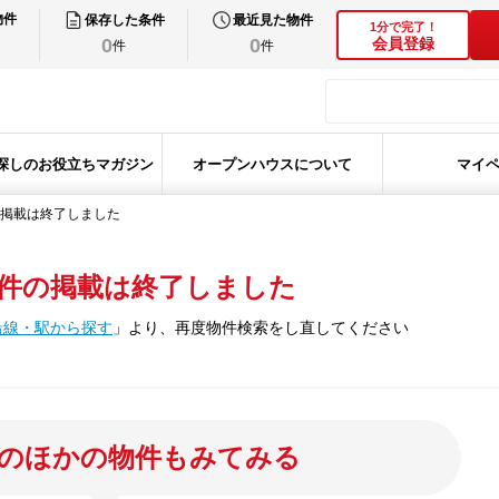
物件
保存した条件
最近見た物件
1分で完了！
0
0
会員登録
件
件
探しのお役立ちマガジン
オープンハウスについて
マイ
掲載は終了しました
件の掲載は終了しました
沿線・駅から探す
」
より、再度物件検索をし直してください
のほかの物件もみてみる