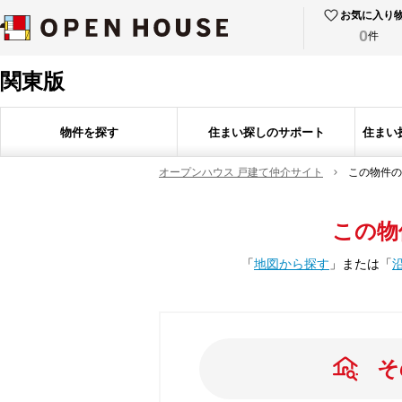
お気に入り
0
件
関東版
物件を探す
住まい探しのサポート
住まい
オープンハウス 戸建て仲介サイト
この物件の
この物
「
地図から探す
」
または
「
そ