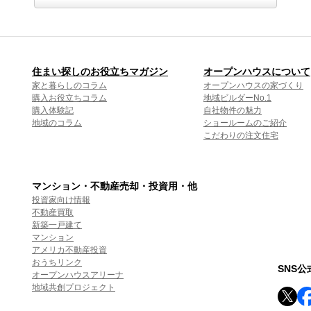
住まい探しのお役立ちマガジン
オープンハウスについて
家と暮らしのコラム
オープンハウスの家づくり
購入お役立ちコラム
地域ビルダーNo.1
購入体験記
自社物件の魅力
地域のコラム
ショールームのご紹介
こだわりの注文住宅
マンション・不動産売却・投資用・他
投資家向け情報
不動産買取
新築一戸建て
マンション
アメリカ不動産投資
おうちリンク
SNS
オープンハウスアリーナ
地域共創プロジェクト