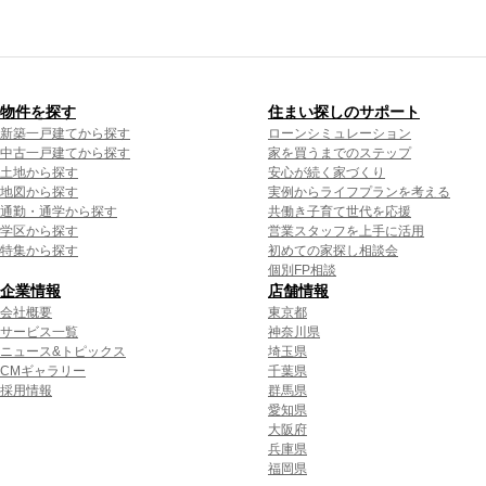
物件を探す
住まい探しのサポート
新築一戸建てから探す
ローンシミュレーション
中古一戸建てから探す
家を買うまでのステップ
土地から探す
安心が続く家づくり
地図から探す
実例からライフプランを考える
通勤・通学から探す
共働き子育て世代を応援
学区から探す
営業スタッフを上手に活用
特集から探す
初めての家探し相談会
個別FP相談
企業情報
店舗情報
会社概要
東京都
サービス一覧
神奈川県
ニュース&トピックス
埼玉県
CMギャラリー
千葉県
採用情報
群馬県
愛知県
大阪府
兵庫県
福岡県