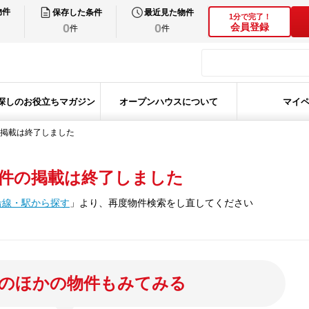
物件
保存した条件
最近見た物件
1分で完了！
0
0
会員登録
件
件
探しのお役立ちマガジン
オープンハウスについて
マイ
掲載は終了しました
件の掲載は終了しました
沿線・駅から探す
」
より、再度物件検索をし直してください
のほかの物件もみてみる