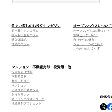
住まい探しのお役立ちマガジン
オープンハウスについて
家と暮らしのコラム
オープンハウスの家づくり
購入お役立ちコラム
地域ビルダーNo.1
購入体験記
自社物件の魅力
地域のコラム
ショールームのご紹介
こだわりの注文住宅
マンション・不動産売却・投資用・他
投資家向け情報
不動産買取
新築一戸建て
マンション
アメリカ不動産投資
おうちリンク
SNS
オープンハウスアリーナ
地域共創プロジェクト