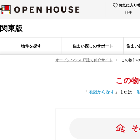
お気に入り
0
件
関東版
物件を探す
住まい探しのサポート
住まい
オープンハウス 戸建て仲介サイト
この物件の
この物
「
地図から探す
」
または
「
そ