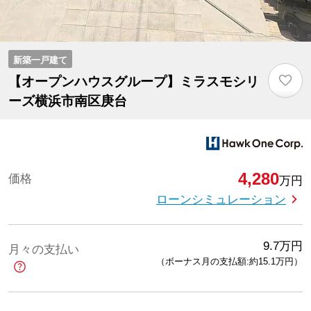
新築一戸建て
♡
【オープンハウスグループ】ミラスモシリ
ーズ横浜市南区庚台
4,280
価格
万円
ローンシミュレーション
9.7
万円
月々の支払い
（ボーナス月の支払額:約15.1
万円
）