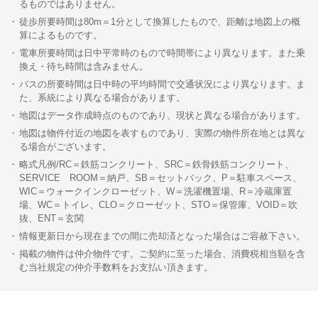
るものではありません。
徒歩所要時間は80m＝1分として換算したもので、距離は地図上の概
算によるものです。
電車所要時間は日中平常時のもので時間帯により異なります。また乗
換え・待ち時間は含みません。
バスの所要時間は日中時の平均時間で交通状況により異なります。ま
た、系統により異なる場合があります。
地図はデータ作成時点のものであり、現状と異なる場合があります。
地図は物件付近の地図を表すものであり、実際の物件所在地とは異な
る場合がございます。
略式凡例/RC＝鉄筋コンクリート、SRC＝鉄骨鉄筋コンクリート、
SERVICE ROOM＝納戸、SB＝セットバック、P＝駐車スペース、
WIC＝ウォークインクローゼット、W＝洗濯機置場、R＝冷蔵庫置
場、WC＝トイレ、CLO＝クローゼット、STO＝保管庫、VOID＝吹
抜、ENT＝玄関
情報更新日から現在までの間に売却済となった場合はご容赦下さい。
掲載の物件は仲介物件です。ご契約に至った場合、消費税相当額を含
む当社規定の仲介手数料をお支払い頂きます。