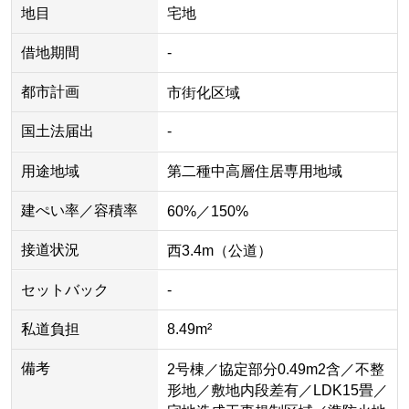
地目
宅地
借地期間
-
都市計画
市街化区域
国土法届出
-
用途地域
第二種中高層住居専用地域
建ぺい率／容積率
60%／150%
接道状況
西3.4m（公道）
セットバック
-
私道負担
8.49m²
備考
2号棟／協定部分0.49m2含／不整
形地／敷地内段差有／LDK15畳／