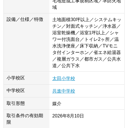
宅地造成工事規制区域／準防火地
域
設備／仕様／特徴
土地面積30坪以上／システムキッ
チン／対面式キッチン／浄水器／
浴室乾燥機／浴室1坪以上／シャ
ワー付洗面台／トイレ2ヶ所／温
水洗浄便座／床下収納／TVモニ
タ付インターホン／省エネ給湯器
／複層ガラス／都市ガス／公共水
道／公共下水
小学校区
太田小学校
中学校区
共進中学校
取引形態
媒介
取引条件の有効期
2026年8月10日
限