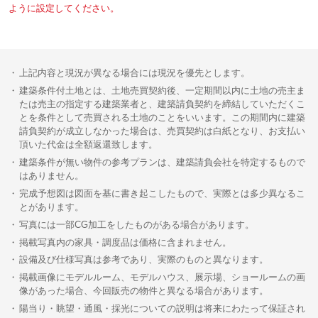
ように設定してください。
上記内容と現況が異なる場合には現況を優先とします。
建築条件付土地とは、土地売買契約後、一定期間以内に土地の売主ま
たは売主の指定する建築業者と、建築請負契約を締結していただくこ
とを条件として売買される土地のことをいいます。この期間内に建築
請負契約が成立しなかった場合は、売買契約は白紙となり、お支払い
頂いた代金は全額返還致します。
建築条件が無い物件の参考プランは、建築請負会社を特定するもので
はありません。
完成予想図は図面を基に書き起こしたもので、実際とは多少異なるこ
とがあります。
写真には一部CG加工をしたものがある場合があります。
掲載写真内の家具・調度品は価格に含まれません。
設備及び仕様写真は参考であり、実際のものと異なります。
掲載画像にモデルルーム、モデルハウス、展示場、ショールームの画
像があった場合、今回販売の物件と異なる場合があります。
陽当り・眺望・通風・採光についての説明は将来にわたって保証され