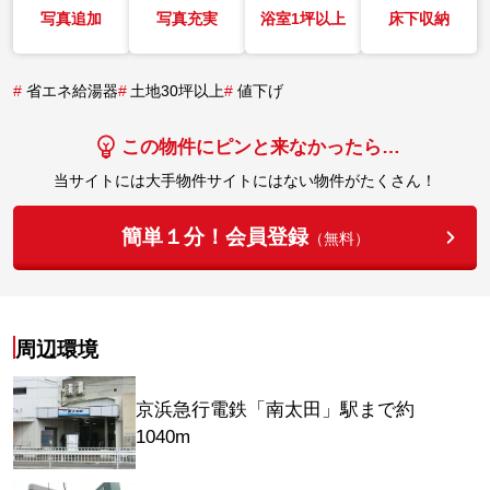
写真追加
写真充実
浴室1坪以上
床下収納
#
省エネ給湯器
#
土地30坪以上
#
値下げ
この物件にピンと来なかったら…
当サイトには大手物件サイトにはない物件がたくさん！
簡単１分！会員登録
（無料）
周辺環境
京浜急行電鉄「南太田」駅まで約
1040m