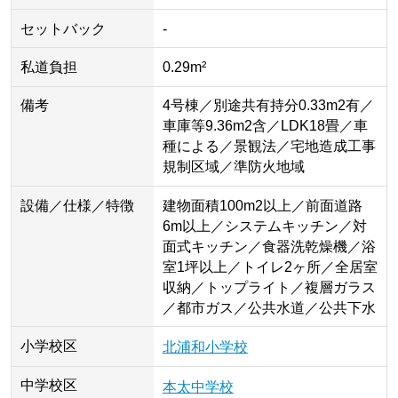
セットバック
-
私道負担
0.29m²
備考
4号棟／別途共有持分0.33m2有／
車庫等9.36m2含／LDK18畳／車
種による／景観法／宅地造成工事
規制区域／準防火地域
設備／仕様／特徴
建物面積100m2以上／前面道路
6m以上／システムキッチン／対
面式キッチン／食器洗乾燥機／浴
室1坪以上／トイレ2ヶ所／全居室
収納／トップライト／複層ガラス
／都市ガス／公共水道／公共下水
小学校区
北浦和小学校
中学校区
本太中学校