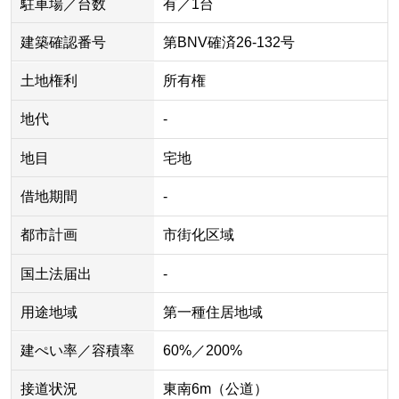
駐車場／台数
有／1台
建築確認番号
第BNV確済26-132号
土地権利
所有権
地代
-
地目
宅地
借地期間
-
都市計画
市街化区域
国土法届出
-
用途地域
第一種住居地域
建ぺい率／容積率
60%／200%
接道状況
東南6m（公道）