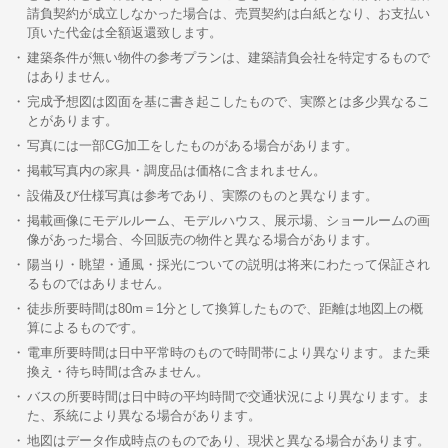
請負契約が成立しなかった場合は、売買契約は白紙となり、お支払い
頂いた代金は全額返還致します。
建築条件が無い物件の参考プランは、建築請負会社を特定するもので
はありません。
完成予想図は図面を基に書き起こしたもので、実際とは多少異なるこ
とがあります。
写真には一部CG加工をしたものがある場合があります。
掲載写真内の家具・調度品は価格に含まれません。
設備及び仕様写真は参考であり、実際のものと異なります。
掲載画像にモデルルーム、モデルハウス、展示場、ショールームの画
像があった場合、今回販売の物件と異なる場合があります。
陽当り・眺望・通風・採光についての説明は将来にわたって保証され
るものではありません。
徒歩所要時間は80m＝1分として換算したもので、距離は地図上の概
算によるものです。
電車所要時間は日中平常時のもので時間帯により異なります。また乗
換え・待ち時間は含みません。
バスの所要時間は日中時の平均時間で交通状況により異なります。ま
た、系統により異なる場合があります。
地図はデータ作成時点のものであり、現状と異なる場合があります。