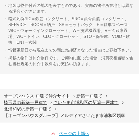
地図は物件付近の地図を表すものであり、実際の物件所在地とは異な
る場合がございます。
略式凡例/RC＝鉄筋コンクリート、SRC＝鉄骨鉄筋コンクリート、
SERVICE ROOM＝納戸、SB＝セットバック、P＝駐車スペース、
WIC＝ウォークインクローゼット、W＝洗濯機置場、R＝冷蔵庫置
場、WC＝トイレ、CLO＝クローゼット、STO＝保管庫、VOID＝吹
抜、ENT＝玄関
情報更新日から現在までの間に売却済となった場合はご容赦下さい。
掲載の物件は仲介物件です。ご契約に至った場合、消費税相当額を含
む当社規定の仲介手数料をお支払い頂きます。
オープンハウス 戸建て仲介サイト
新築一戸建て
埼玉県の新築一戸建て
さいたま市浦和区の新築一戸建て
北浦和駅の新築一戸建て
【オープンハウスグループ】メルディアさいたま市浦和区領家
ページの上部へ