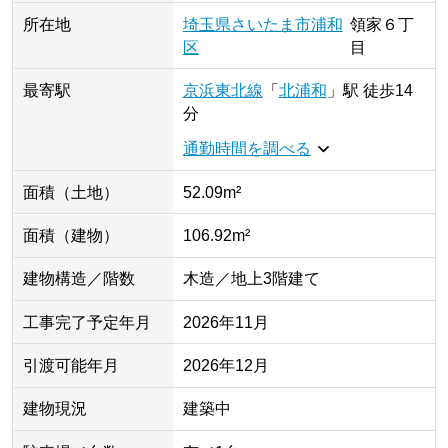
所在地
埼玉県
さいたま市浦和
領家
６丁
区
目
最寄駅
京浜東北線
「
北浦和
」
駅
徒歩14
分
通勤時間を調べる
面積（土地）
52.09m²
面積（建物）
106.92m²
建物構造／階数
木造／地上3階建て
工事完了予定年月
2026年11月
引渡可能年月
2026年12月
建物現況
建築中