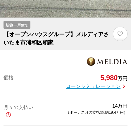
新築一戸建て
♡
【オープンハウスグループ】メルディアさ
いたま市浦和区領家
5,980
価格
万円
ローンシミュレーション
14
万円
月々の支払い
（ボーナス月の支払額:約19.4
万円
）