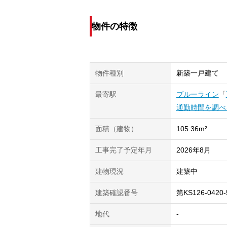
物件の特徴
物件種別
新築一戸建て
最寄駅
ブルーライン
「
通勤時間を調べ
面積（建物）
105.36m²
工事完了予定年月
2026年8月
建物現況
建築中
建築確認番号
第KS126-0420
地代
-