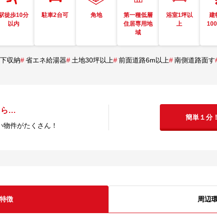
駅徒歩10分
駐車2台可
角地
第一種低層
浴室1坪以
建
以内
住居専用地
上
10
域
下収納
#
省エネ給湯器
#
土地30坪以上
#
前面道路6m以上
#
南側道路面す
たら…
簡単１分
い物件がたくさん！
特徴
周辺