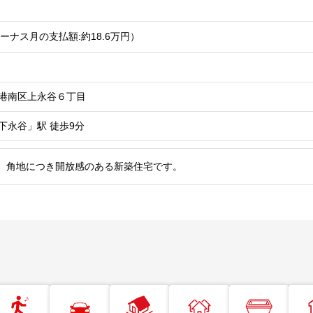
ーナス月の支払額:約18.6
万円
）
港南区上永谷６丁目
下永谷」駅
徒歩9分
DK。角地につき開放感のある新築住宅です。