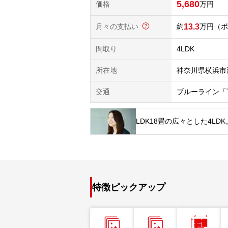
5,680
価格
万円
月々の支払い
13.3
万円
（ボ
間取り
4LDK
所在地
神奈川県横浜市
交通
ブルーライン「
LDK18畳の広々とした4L
特徴ピックアップ