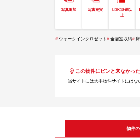
写真追加
写真充実
LDK18畳以
上
#
ウォークインクロゼット
#
全居室収納
#
床
この物件にピンと来なかっ
当サイトには大手物件サイトにはな
物件の