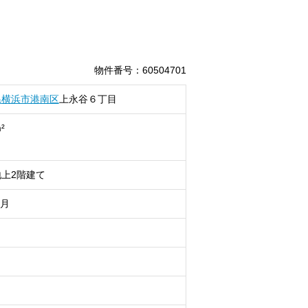
物件番号
：
60504701
県
横浜市港南区
上永谷
６丁目
²
上2階建て
9月