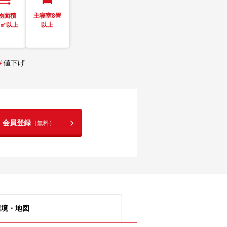
物面積
主寝室8畳
0㎡以上
以上
#
値下げ
！会員登録
（無料）
環境・地図