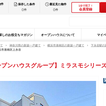
物件
保存した条件
最近見た物件
1分で完了！
0
0
会員登録
件
件
探しのお役立ちマガジン
オープンハウスについて
マイ
て
神奈川県の新築一戸建て
横浜市港南区の新築一戸建て
下永谷駅の
浜市港南区上永谷
ープンハウスグループ】ミラスモシリーズ