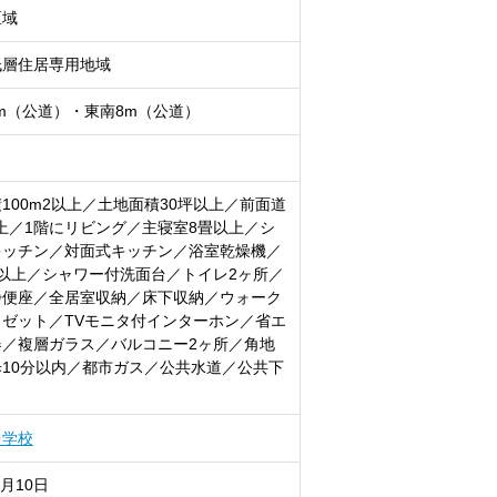
区域
低層住居専用地域
5m（公道）・東南8m（公道）
100m2以上／土地面積30坪以上／前面道
上／1階にリビング／主寝室8畳以上／シ
キッチン／対面式キッチン／浴室乾燥機／
以上／シャワー付洗面台／トイレ2ヶ所／
浄便座／全居室収納／床下収納／ウォーク
ゼット／TVモニタ付インターホン／省エ
器／複層ガラス／バルコニー2ヶ所／角地
10分以内／都市ガス／公共水道／公共下
中学校
8月10日