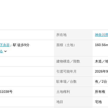
所在地
神奈川
下永谷
」
駅
徒歩9分
面積（土地）
160.56m
る
建物構造／階数
木造／地
引渡可能年月
2026年
駐車場／台数
有／2台
-51038号
土地権利
所有権
地目
宅地