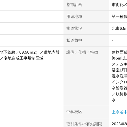
都市計画
市街化
用途地域
第一種
接道状況
北東6.
私道負担
-
下鉄線／89.50ｍ2）／敷地内段
設備／仕様／特徴
建物面積
8畳／宅地造成工事規制区域
路6m以
ステム
浴室1坪
温水洗
インクロ
ネ給湯
／駅徒歩
水
中学校区
上永谷
取引条件の有効期限
2026年