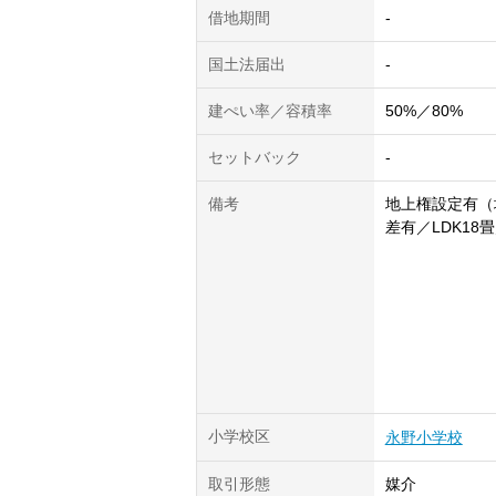
借地期間
-
国土法届出
-
建ぺい率／容積率
50%／80%
セットバック
-
備考
地上権設定有（地
差有／LDK1
小学校区
永野小学校
取引形態
媒介