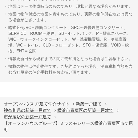
地図はデータ作成時点のものであり、現状と異なる場合があります。
地図は物件付近の地図を表すものであり、実際の物件所在地とは異な
る場合がございます。
略式凡例/RC＝鉄筋コンクリート、SRC＝鉄骨鉄筋コンクリート、
SERVICE ROOM＝納戸、SB＝セットバック、P＝駐車スペース、
WIC＝ウォークインクローゼット、W＝洗濯機置場、R＝冷蔵庫置
場、WC＝トイレ、CLO＝クローゼット、STO＝保管庫、VOID＝吹
抜、ENT＝玄関
情報更新日から現在までの間に売却済となった場合はご容赦下さい。
掲載の物件は仲介物件です。ご契約に至った場合、消費税相当額を含
む当社規定の仲介手数料をお支払い頂きます。
オープンハウス 戸建て仲介サイト
新築一戸建て
神奈川県の新築一戸建て
横浜市青葉区の新築一戸建て
市が尾駅の新築一戸建て
【オープンハウスグループ】ミラスモシリーズ横浜市青葉区市ケ尾
町