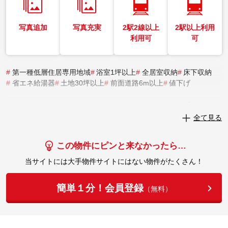
写真追加
写真充実
2駅2線以上
2駅以上利用
利用可
可
#
第一種低層住居専用地域
#
浴室1坪以上
#
全居室収納
#
床下収納
#
省エネ給湯器
#
土地30坪以上
#
前面道路6m以上
#
値下げ
実際にこの物件を見学してみませんか？
全て見る
実際に見学してみる
この物件にピンと来なかったら…
当サイトには大手物件サイトにはない物件がたくさん！
簡単１分！会員登録
（無料）