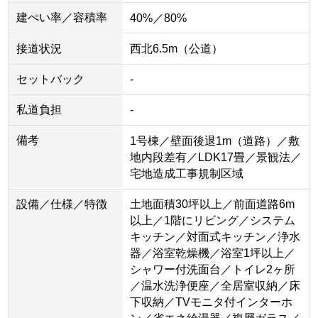
建ぺい率／容積率
40%／80%
接道状況
西北6.5m（公道）
セットバック
-
私道負担
-
備考
1号棟／壁面後退1m（道路）／敷
地内段差有／LDK17畳／景観法／
宅地造成工事規制区域
設備／仕様／特徴
土地面積30坪以上／前面道路6m
以上／1階にリビング／システム
キッチン／対面式キッチン／浄水
器／浴室乾燥機／浴室1坪以上／
シャワー付洗面台／トイレ2ヶ所
／温水洗浄便座／全居室収納／床
下収納／TVモニタ付インターホ