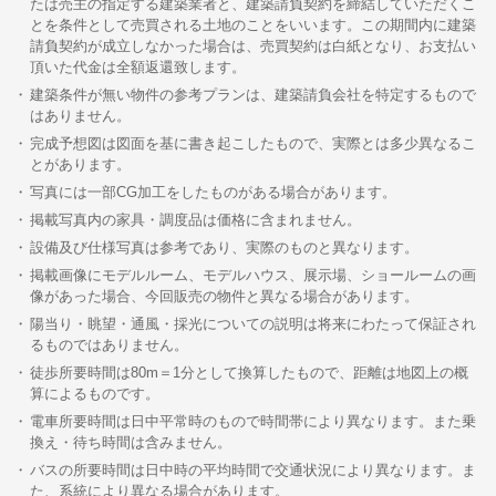
たは売主の指定する建築業者と、建築請負契約を締結していただくこ
とを条件として売買される土地のことをいいます。この期間内に建築
請負契約が成立しなかった場合は、売買契約は白紙となり、お支払い
頂いた代金は全額返還致します。
建築条件が無い物件の参考プランは、建築請負会社を特定するもので
はありません。
完成予想図は図面を基に書き起こしたもので、実際とは多少異なるこ
とがあります。
写真には一部CG加工をしたものがある場合があります。
掲載写真内の家具・調度品は価格に含まれません。
設備及び仕様写真は参考であり、実際のものと異なります。
掲載画像にモデルルーム、モデルハウス、展示場、ショールームの画
像があった場合、今回販売の物件と異なる場合があります。
陽当り・眺望・通風・採光についての説明は将来にわたって保証され
るものではありません。
徒歩所要時間は80m＝1分として換算したもので、距離は地図上の概
算によるものです。
電車所要時間は日中平常時のもので時間帯により異なります。また乗
換え・待ち時間は含みません。
バスの所要時間は日中時の平均時間で交通状況により異なります。ま
た、系統により異なる場合があります。