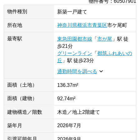
物件番号
：
60507901
物件種別
新築一戸建て
所在地
神奈川県
横浜市青葉区
市ケ尾町
最寄駅
東急田園都市線
「
市が尾
」
駅
徒
歩21分
グリーンライン
「
都筑ふれあいの
丘
」
駅
徒歩23分
通勤時間を調べる
面積（土地）
136.37m²
面積（建物）
92.74m²
建物構造／階数
木造／地上2階建て
築年月
2026年7月
引渡可能年月
2026年9月