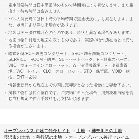
電車所要時間は日中平常時のもので時間帯により異なります。また乗
換え・待ち時間は含みません。
バスの所要時間は日中時の平均時間で交通状況により異なります。ま
た、系統により異なる場合があります。
地図はデータ作成時点のものであり、現状と異なる場合があります。
地図は物件付近の地図を表すものであり、実際の物件所在地とは異な
る場合がございます。
略式凡例/RC＝鉄筋コンクリート、SRC＝鉄骨鉄筋コンクリート、
SERVICE ROOM＝納戸、SB＝セットバック、P＝駐車スペース、
WIC＝ウォークインクローゼット、W＝洗濯機置場、R＝冷蔵庫置
場、WC＝トイレ、CLO＝クローゼット、STO＝保管庫、VOID＝吹
抜、ENT＝玄関
情報更新日から現在までの間に売却済となった場合はご容赦下さい。
掲載の物件は仲介物件です。ご契約に至った場合、消費税相当額を含
む当社規定の仲介手数料をお支払い頂きます。
オープンハウス 戸建て仲介サイト
土地
神奈川県の土地
藤沢市の土地
善行駅の土地
オープンプレイス善行ソレイユ