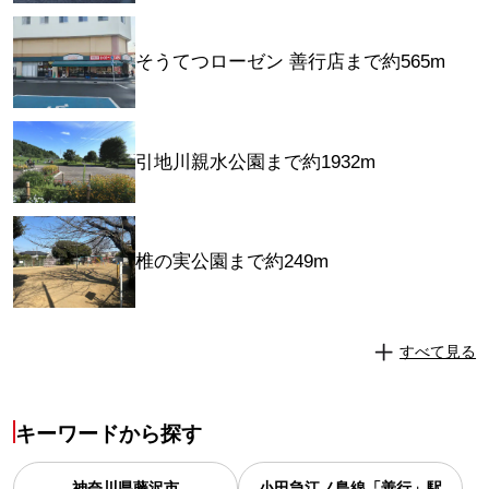
そうてつローゼン 善行店まで約565m
引地川親水公園まで約1932m
椎の実公園まで約249m
すべて見る
キーワードから探す
神奈川県
藤沢市
小田急江ノ島線「善行」駅