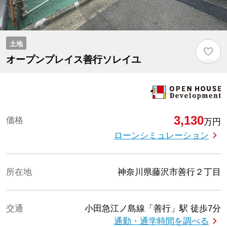
土地
♡
オープンプレイス善行ソレイユ
3,130
価格
万円
ローンシミュレーション
所在地
神奈川県藤沢市善行２丁目
交通
小田急江ノ島線「善行」駅
徒歩7分
通勤・通学時間を調べる