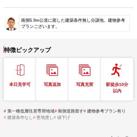
南側5.9m公道に面した建築条件無し分譲地。建物参考
プランございます。
特徴ピックアップ
本日見学可
写真追加
写真充実
駅徒歩10分
以内
#
第一種低層住居専用地域
#
南側道路面す
#
建物参考プラン有り
#
建築条件なし
#
更地渡し
#
値下げ
実際にこの物件を見学してみませんか？