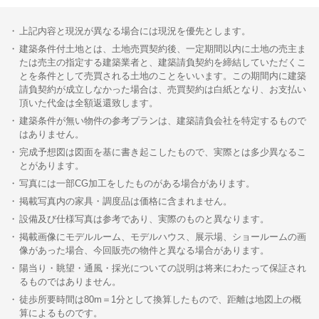
上記内容と現況が異なる場合には現況を優先とします。
建築条件付土地とは、土地売買契約後、一定期間以内に土地の売主ま
たは売主の指定する建築業者と、建築請負契約を締結していただくこ
とを条件として売買される土地のことをいいます。この期間内に建築
請負契約が成立しなかった場合は、売買契約は白紙となり、お支払い
頂いた代金は全額返還致します。
建築条件が無い物件の参考プランは、建築請負会社を特定するもので
はありません。
完成予想図は図面を基に書き起こしたもので、実際とは多少異なるこ
とがあります。
写真には一部CG加工をしたものがある場合があります。
掲載写真内の家具・調度品は価格に含まれません。
設備及び仕様写真は参考であり、実際のものと異なります。
掲載画像にモデルルーム、モデルハウス、展示場、ショールームの画
像があった場合、今回販売の物件と異なる場合があります。
陽当り・眺望・通風・採光についての説明は将来にわたって保証され
るものではありません。
徒歩所要時間は80m＝1分として換算したもので、距離は地図上の概
算によるものです。