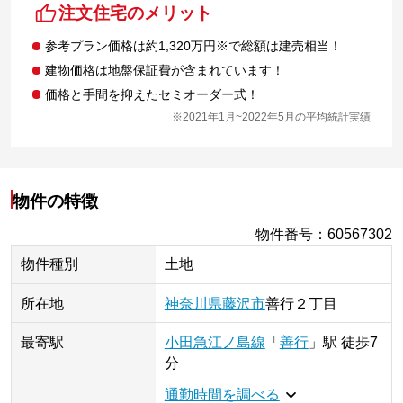
注文住宅のメリット
参考プラン価格は約1,320万円※で総額は建売相当！
建物価格は地盤保証費が含まれています！
価格と手間を抑えたセミオーダー式！
※2021年1月~2022年5月の平均統計実績
物件の特徴
物件番号
：
60567302
物件種別
土地
所在地
神奈川県
藤沢市
善行
２丁目
最寄駅
小田急江ノ島線
「
善行
」
駅
徒歩7
分
通勤時間を調べる