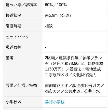
建ぺい率／容積率
60%／100%
接道状況
南5.9m（公道）
引渡時期
相談
セットバック
-
私道負担
-
備考
2区画／建築条件無／参考プラン
有（延床面積78.66m2、建物価格
1150万円）／景観法／宅地造成
工事規制区域／文化財保護法
設備／仕様／特徴
南側道路面す／駅徒歩10分以内／
都市ガス／公共水道／公共下水
小学校区
善行小学校