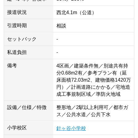
接道状況
西北4.1m（公道）
引渡時期
相談
セットバック
-
私道負担
-
備考
4区画／建築条件無／別途共有持
分0.68m2有／参考プラン有（延
床面積72.03m2、建物価格1420万
円）／計画道路にかかる／宅地造
成工事規制区域／準防火地域
設備／仕様／特徴
整形地／2駅以上利用可／都市ガ
ス／公共水道／公共下水
小学校区
針ヶ谷小学校