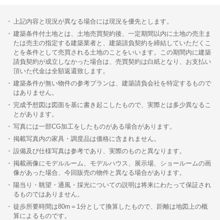
上記内容と現況が異なる場合には現況を優先とします。
建築条件付土地とは、土地売買契約後、一定期間以内に土地の売主ま
たは売主の指定する建築業者と、建築請負契約を締結していただくこ
とを条件として売買される土地のことをいいます。この期間内に建築
請負契約が成立しなかった場合は、売買契約は白紙となり、お支払い
頂いた代金は全額返還致します。
建築条件が無い物件の参考プランは、建築請負会社を特定するもので
はありません。
完成予想図は図面を基に書き起こしたもので、実際とは多少異なるこ
とがあります。
写真には一部CG加工をしたものがある場合があります。
掲載写真内の家具・調度品は価格に含まれません。
設備及び仕様写真は参考であり、実際のものと異なります。
掲載画像にモデルルーム、モデルハウス、展示場、ショールームの画
像があった場合、今回販売の物件と異なる場合があります。
陽当り・眺望・通風・採光についての説明は将来にわたって保証され
るものではありません。
徒歩所要時間は80m＝1分として換算したもので、距離は地図上の概
算によるものです。