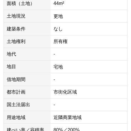
面積（土地）
44m²
土地現況
更地
建築条件
なし
土地権利
所有権
地代
-
地目
宅地
借地期間
-
都市計画
市街化区域
国土法届出
-
用途地域
近隣商業地域
建ぺい率／容積率
80%／200%