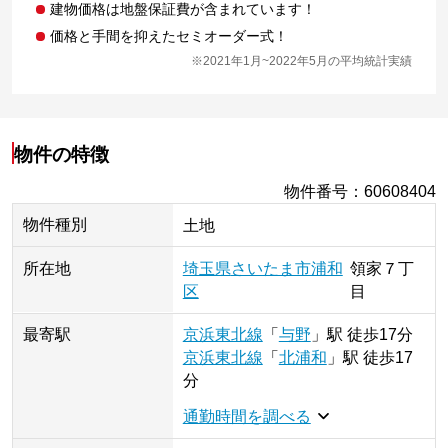
建物価格は地盤保証費が含まれています！
価格と手間を抑えたセミオーダー式！
※2021年1月~2022年5月の平均統計実績
物件の特徴
物件番号
：
60608404
物件種別
土地
所在地
埼玉県
さいたま市浦和
領家
７丁
区
目
最寄駅
京浜東北線
「
与野
」
駅
徒歩17分
京浜東北線
「
北浦和
」
駅
徒歩17
分
通勤時間を調べる