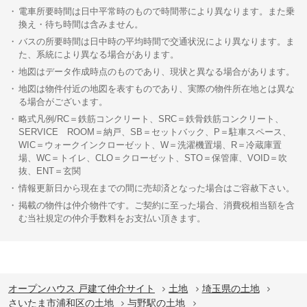
電車所要時間は日中平常時のもので時間帯により異なります。また乗
換え・待ち時間は含みません。
バスの所要時間は日中時の平均時間で交通状況により異なります。ま
た、系統により異なる場合があります。
地図はデータ作成時点のものであり、現状と異なる場合があります。
地図は物件付近の地図を表すものであり、実際の物件所在地とは異な
る場合がございます。
略式凡例/RC＝鉄筋コンクリート、SRC＝鉄骨鉄筋コンクリート、
SERVICE ROOM＝納戸、SB＝セットバック、P＝駐車スペース、
WIC＝ウォークインクローゼット、W＝洗濯機置場、R＝冷蔵庫置
場、WC＝トイレ、CLO＝クローゼット、STO＝保管庫、VOID＝吹
抜、ENT＝玄関
情報更新日から現在までの間に売却済となった場合はご容赦下さい。
掲載の物件は仲介物件です。ご契約に至った場合、消費税相当額を含
む当社規定の仲介手数料をお支払い頂きます。
オープンハウス 戸建て仲介サイト
土地
埼玉県の土地
さいたま市浦和区の土地
与野駅の土地