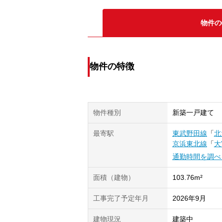
物件の
物件の特徴
物件種別
新築一戸建て
最寄駅
東武野田線
「
北
京浜東北線
「
大
通勤時間を調べ
面積（建物）
103.76m²
工事完了予定年月
2026年9月
建物現況
建築中