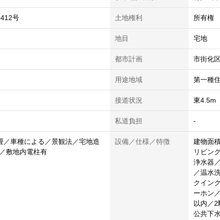
5412号
土地権利
所有権
地目
宅地
都市計画
市街化
用途地域
第一種
接道状況
東4.5
私道負担
-
21畳／車種による／景観法／宅地造
設備／仕様／特徴
建物面積
／敷地内電柱有
リビン
浄水器／
／温水
クインク
ーホン／
以内／2
公共下