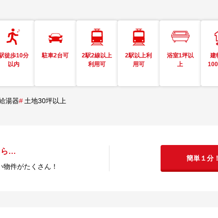
駅徒歩10分
駐車2台可
2駅2線以上
2駅以上利
浴室1坪以
建
以内
利用可
用可
上
10
給湯器
#
土地30坪以上
たら…
簡単１分
い物件がたくさん！