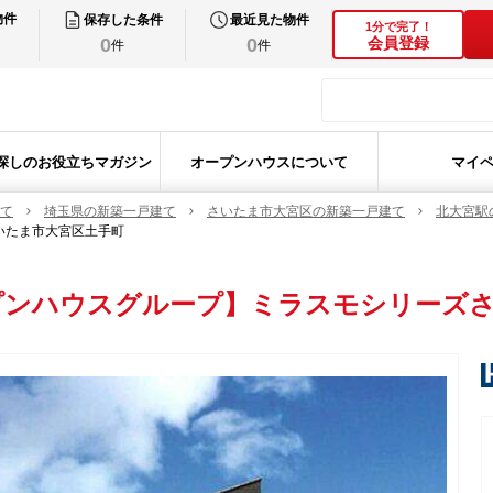
物件
保存した条件
最近見た物件
1分で完了！
0
0
会員登録
件
件
探しのお役立ちマガジン
オープンハウスについて
マイ
て
埼玉県の新築一戸建て
さいたま市大宮区の新築一戸建て
北大宮駅
いたま市大宮区土手町
プンハウスグループ】ミラスモシリーズさ