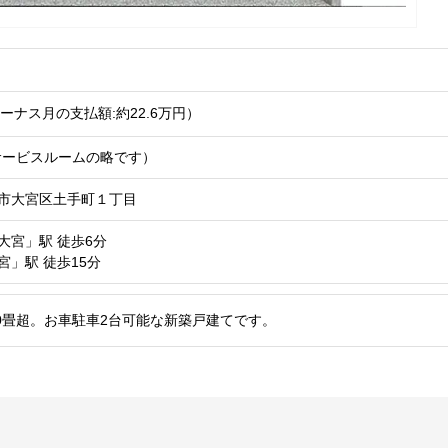
ーナス月の支払額:約22.6
万円
）
はサービスルームの略です）
市大宮区土手町１丁目
大宮」駅
徒歩6分
宮」駅
徒歩15分
20畳超。お車駐車2台可能な新築戸建てです。