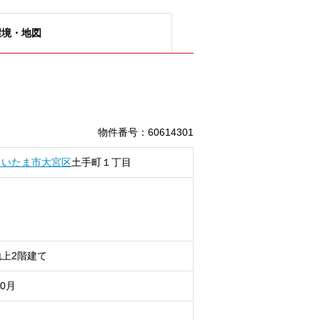
環境・地図
物件番号
：
60614301
さいたま市大宮区
土手町
１丁目
上2階建て
10月