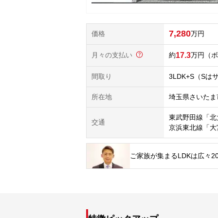
7,280
価格
万円
月々の支払い
17.3
万円
（ボ
間取り
3LDK+S（S
所在地
埼玉県さいたま
東武野田線「北
交通
京浜東北線「大
ご家族が集まるLDKは広々