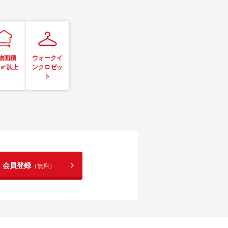
物面積
ウォークイ
0㎡以上
ンクロゼッ
ト
！会員登録
（無料）