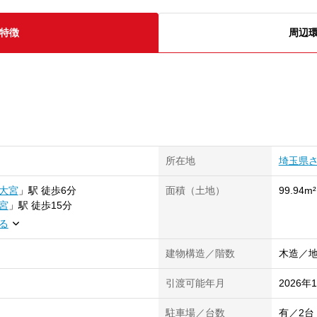
特徴
周辺
所在地
埼玉県
大宮
」
駅
徒歩6分
面積（土地）
99.94m²
宮
」
駅
徒歩15分
る
建物構造／階数
木造／地
引渡可能年月
2026年
駐車場／台数
有／2台