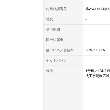
建築確認番号
第25UDI1T建0
地代
-
借地期間
-
国土法届出
-
建ぺい率／容積率
60%／180%
セットバック
-
備考
1号棟／LDK
成工事規制区域