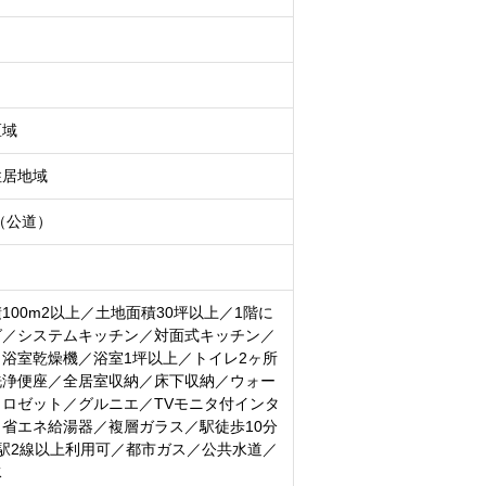
区域
住居地域
m（公道）
100m2以上／土地面積30坪以上／1階に
グ／システムキッチン／対面式キッチン／
浴室乾燥機／浴室1坪以上／トイレ2ヶ所
洗浄便座／全居室収納／床下収納／ウォー
ロゼット／グルニエ／TVモニタ付インタ
省エネ給湯器／複層ガラス／駅徒歩10分
駅2線以上利用可／都市ガス／公共水道／
水