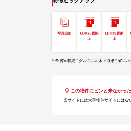
特徴ピックアップ
写真追加
LDK20畳以
LDK18畳以
上
上
#
全居室収納
#
グルニエ
#
床下収納
#
省エネ
この物件にピンと来なかっ
当サイトには大手物件サイトにはな