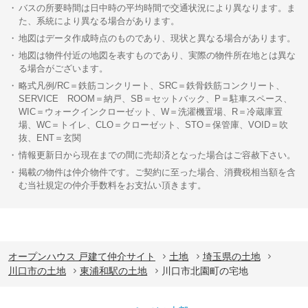
バスの所要時間は日中時の平均時間で交通状況により異なります。ま
た、系統により異なる場合があります。
地図はデータ作成時点のものであり、現状と異なる場合があります。
地図は物件付近の地図を表すものであり、実際の物件所在地とは異な
る場合がございます。
略式凡例/RC＝鉄筋コンクリート、SRC＝鉄骨鉄筋コンクリート、
SERVICE ROOM＝納戸、SB＝セットバック、P＝駐車スペース、
WIC＝ウォークインクローゼット、W＝洗濯機置場、R＝冷蔵庫置
場、WC＝トイレ、CLO＝クローゼット、STO＝保管庫、VOID＝吹
抜、ENT＝玄関
情報更新日から現在までの間に売却済となった場合はご容赦下さい。
掲載の物件は仲介物件です。ご契約に至った場合、消費税相当額を含
む当社規定の仲介手数料をお支払い頂きます。
オープンハウス 戸建て仲介サイト
土地
埼玉県の土地
川口市の土地
東浦和駅の土地
川口市北園町の宅地