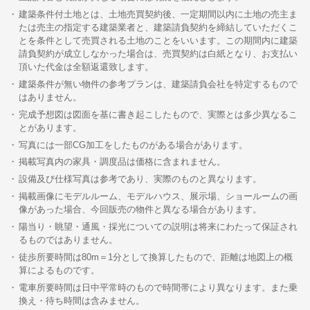
建築条件付土地とは、土地売買契約後、一定期間以内に土地の売主ま
たは売主の指定する建築業者と、建築請負契約を締結していただくこ
とを条件として売買される土地のことをいいます。この期間内に建築
請負契約が成立しなかった場合は、売買契約は白紙となり、お支払い
頂いた代金は全額返還致します。
建築条件が無い物件の参考プランは、建築請負会社を特定するもので
はありません。
完成予想図は図面を基に書き起こしたもので、実際とは多少異なるこ
とがあります。
写真には一部CG加工をしたものがある場合があります。
掲載写真内の家具・調度品は価格に含まれません。
設備及び仕様写真は参考であり、実際のものと異なります。
掲載画像にモデルルーム、モデルハウス、展示場、ショールームの画
像があった場合、今回販売の物件と異なる場合があります。
陽当り・眺望・通風・採光についての説明は将来にわたって保証され
るものではありません。
徒歩所要時間は80m＝1分として換算したもので、距離は地図上の概
算によるものです。
電車所要時間は日中平常時のもので時間帯により異なります。また乗
換え・待ち時間は含みません。