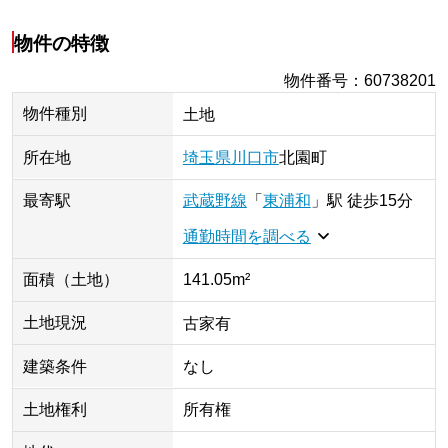
物件の特徴
物件番号
：
60738201
物件種別
土地
所在地
埼玉県
川口市
北園町
最寄駅
武蔵野線
「
東浦和
」
駅
徒歩15分
通勤時間を調べる
面積（土地）
141.05m²
土地現況
古家有
建築条件
なし
土地権利
所有権