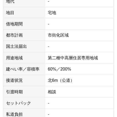
地代
-
地目
宅地
借地期間
-
都市計画
市街化区域
国土法届出
-
用途地域
第二種中高層住居専用地域
建ぺい率／容積率
60%／200%
接道状況
北6m（公道）
引渡時期
相談
セットバック
-
私道負担
-