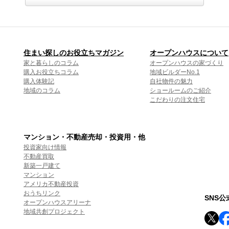
住まい探しのお役立ちマガジン
オープンハウスについて
家と暮らしのコラム
オープンハウスの家づくり
購入お役立ちコラム
地域ビルダーNo.1
購入体験記
自社物件の魅力
地域のコラム
ショールームのご紹介
こだわりの注文住宅
マンション・不動産売却・投資用・他
投資家向け情報
不動産買取
新築一戸建て
マンション
アメリカ不動産投資
おうちリンク
SNS
オープンハウスアリーナ
地域共創プロジェクト