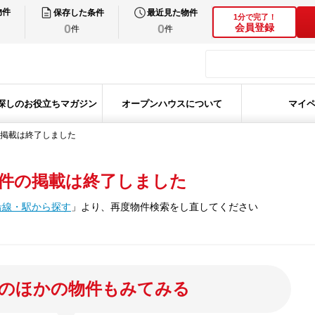
物件
保存した条件
最近見た物件
1分で完了！
0
0
会員登録
件
件
探しのお役立ちマガジン
オープンハウスについて
マイ
掲載は終了しました
件の掲載は終了しました
沿線・駅から探す
」
より、再度物件検索をし直してください
のほかの物件もみてみる