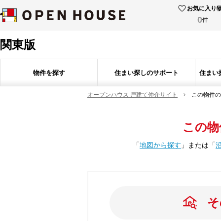
お気に入り
0
件
関東版
物件を探す
住まい探しのサポート
住まい
オープンハウス 戸建て仲介サイト
この物件の
この物
「
地図から探す
」
または
「
そ