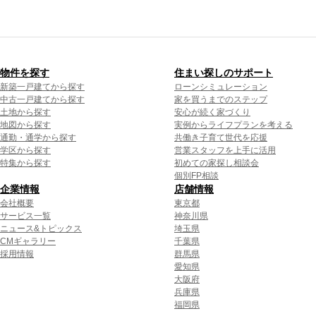
物件を探す
住まい探しのサポート
新築一戸建てから探す
ローンシミュレーション
中古一戸建てから探す
家を買うまでのステップ
土地から探す
安心が続く家づくり
地図から探す
実例からライフプランを考える
通勤・通学から探す
共働き子育て世代を応援
学区から探す
営業スタッフを上手に活用
特集から探す
初めての家探し相談会
個別FP相談
企業情報
店舗情報
会社概要
東京都
サービス一覧
神奈川県
ニュース&トピックス
埼玉県
CMギャラリー
千葉県
採用情報
群馬県
愛知県
大阪府
兵庫県
福岡県