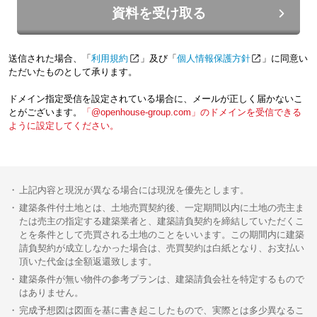
資料を受け取る
送信された場合、「
利用規約
」及び「
個人情報保護方針
」に同意い
ただいたものとして承ります。
ドメイン指定受信を設定されている場合に、メールが正しく届かないこ
とがございます。
「@openhouse-group.com」のドメインを受信できる
ように設定してください。
上記内容と現況が異なる場合には現況を優先とします。
建築条件付土地とは、土地売買契約後、一定期間以内に土地の売主ま
たは売主の指定する建築業者と、建築請負契約を締結していただくこ
とを条件として売買される土地のことをいいます。この期間内に建築
請負契約が成立しなかった場合は、売買契約は白紙となり、お支払い
頂いた代金は全額返還致します。
建築条件が無い物件の参考プランは、建築請負会社を特定するもので
はありません。
完成予想図は図面を基に書き起こしたもので、実際とは多少異なるこ