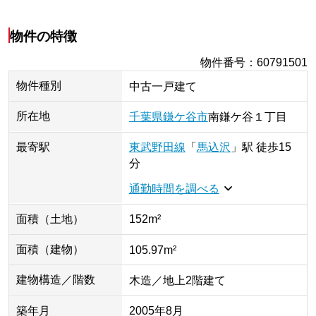
物件の特徴
物件番号
：
60791501
物件種別
中古一戸建て
所在地
千葉県
鎌ケ谷市
南鎌ケ谷
１丁目
最寄駅
東武野田線
「
馬込沢
」
駅
徒歩15
分
通勤時間を調べる
面積（土地）
152m²
面積（建物）
105.97m²
建物構造／階数
木造／地上2階建て
築年月
2005年8月