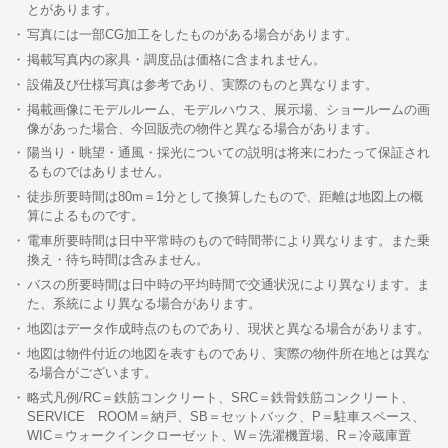
とがあります。
写真には一部CG加工をしたものがある場合があります。
掲載写真内の家具・調度品は価格に含まれません。
設備及び仕様写真は参考であり、実際のものと異なります。
掲載画像にモデルルーム、モデルハウス、展示場、ショールームの画
像があった場合、今回販売の物件と異なる場合があります。
陽当り・眺望・通風・採光についての説明は将来にわたって保証され
るものではありません。
徒歩所要時間は80m＝1分として換算したもので、距離は地図上の概
算によるものです。
電車所要時間は日中平常時のもので時間帯により異なります。また乗
換え・待ち時間は含みません。
バスの所要時間は日中時の平均時間で交通状況により異なります。ま
た、系統により異なる場合があります。
地図はデータ作成時点のものであり、現状と異なる場合があります。
地図は物件付近の地図を表すものであり、実際の物件所在地とは異な
る場合がございます。
略式凡例/RC＝鉄筋コンクリート、SRC＝鉄骨鉄筋コンクリート、
SERVICE ROOM＝納戸、SB＝セットバック、P＝駐車スペース、
WIC＝ウォークインクローゼット、W＝洗濯機置場、R＝冷蔵庫置