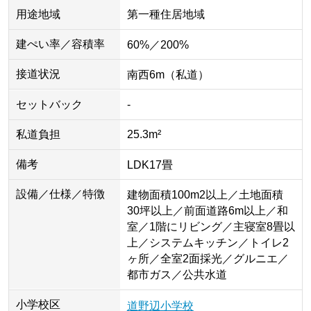
用途地域
第一種住居地域
建ぺい率／容積率
60%／200%
接道状況
南西6m（私道）
セットバック
-
私道負担
25.3m²
備考
LDK17畳
設備／仕様／特徴
建物面積100m2以上／土地面積
30坪以上／前面道路6m以上／和
室／1階にリビング／主寝室8畳以
上／システムキッチン／トイレ2
ヶ所／全室2面採光／グルニエ／
都市ガス／公共水道
小学校区
道野辺小学校