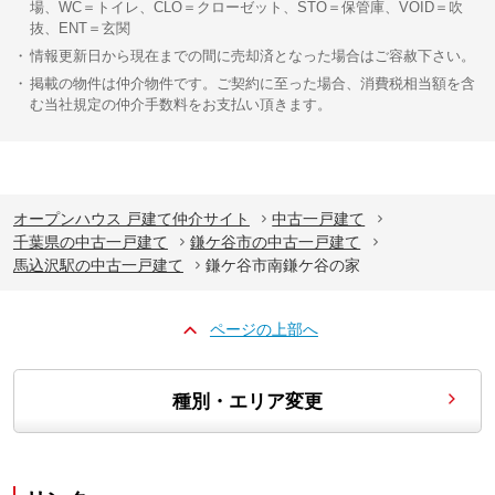
場、WC＝トイレ、CLO＝クローゼット、STO＝保管庫、VOID＝吹
抜、ENT＝玄関
情報更新日から現在までの間に売却済となった場合はご容赦下さい。
掲載の物件は仲介物件です。ご契約に至った場合、消費税相当額を含
む当社規定の仲介手数料をお支払い頂きます。
オープンハウス 戸建て仲介サイト
中古一戸建て
千葉県の中古一戸建て
鎌ケ谷市の中古一戸建て
馬込沢駅の中古一戸建て
鎌ケ谷市南鎌ケ谷の家
ページの上部へ
種別・エリア変更