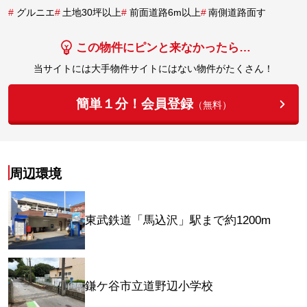
#
グルニエ
#
土地30坪以上
#
前面道路6m以上
#
南側道路面す
この物件にピンと来なかったら…
当サイトには大手物件サイトにはない物件がたくさん！
簡単１分！会員登録
（無料）
周辺環境
東武鉄道「馬込沢」駅まで約1200m
鎌ケ谷市立道野辺小学校