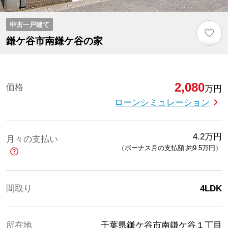
中古一戸建て
♡
鎌ケ谷市南鎌ケ谷の家
2,080
価格
万円
ローンシミュレーション
4.2
万円
月々の支払い
（ボーナス月の支払額:約9.5
万円
）
間取り
4LDK
所在地
千葉県鎌ケ谷市南鎌ケ谷１丁目