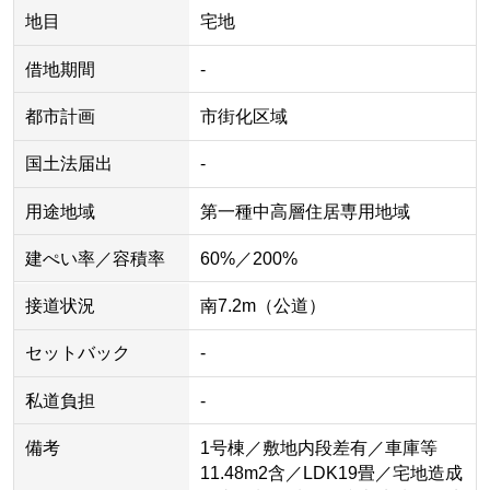
地目
宅地
借地期間
-
都市計画
市街化区域
国土法届出
-
用途地域
第一種中高層住居専用地域
建ぺい率／容積率
60%／200%
接道状況
南7.2m（公道）
セットバック
-
私道負担
-
備考
1号棟／敷地内段差有／車庫等
11.48m2含／LDK19畳／宅地造成