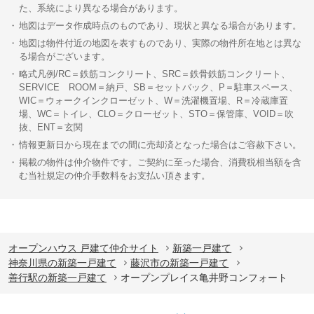
た、系統により異なる場合があります。
地図はデータ作成時点のものであり、現状と異なる場合があります。
地図は物件付近の地図を表すものであり、実際の物件所在地とは異な
る場合がございます。
略式凡例/RC＝鉄筋コンクリート、SRC＝鉄骨鉄筋コンクリート、
SERVICE ROOM＝納戸、SB＝セットバック、P＝駐車スペース、
WIC＝ウォークインクローゼット、W＝洗濯機置場、R＝冷蔵庫置
場、WC＝トイレ、CLO＝クローゼット、STO＝保管庫、VOID＝吹
抜、ENT＝玄関
情報更新日から現在までの間に売却済となった場合はご容赦下さい。
掲載の物件は仲介物件です。ご契約に至った場合、消費税相当額を含
む当社規定の仲介手数料をお支払い頂きます。
オープンハウス 戸建て仲介サイト
新築一戸建て
神奈川県の新築一戸建て
藤沢市の新築一戸建て
善行駅の新築一戸建て
オープンプレイス亀井野コンフォート