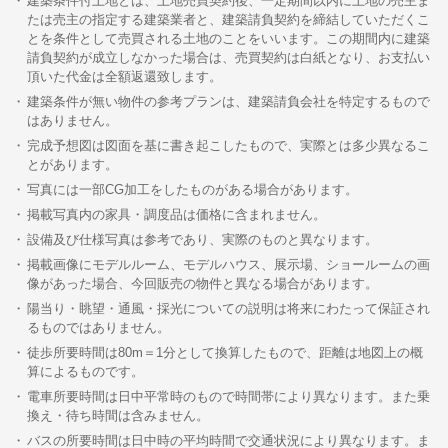
建築条件付土地とは、土地売買契約後、一定期間以内に土地の売主ま
たは売主の指定する建築業者と、建築請負契約を締結していただくこ
とを条件として売買される土地のことをいいます。この期間内に建築
請負契約が成立しなかった場合は、売買契約は白紙となり、お支払い
頂いた代金は全額返還致します。
建築条件が無い物件の参考プランは、建築請負会社を特定するもので
はありません。
完成予想図は図面を基に書き起こしたもので、実際とは多少異なるこ
とがあります。
写真には一部CG加工をしたものがある場合があります。
掲載写真内の家具・調度品は価格に含まれません。
設備及び仕様写真は参考であり、実際のものと異なります。
掲載画像にモデルルーム、モデルハウス、展示場、ショールームの画
像があった場合、今回販売の物件と異なる場合があります。
陽当り・眺望・通風・採光についての説明は将来にわたって保証され
るものではありません。
徒歩所要時間は80m＝1分として換算したもので、距離は地図上の概
算によるものです。
電車所要時間は日中平常時のもので時間帯により異なります。また乗
換え・待ち時間は含みません。
バスの所要時間は日中時の平均時間で交通状況により異なります。ま