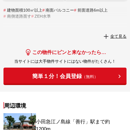
#
建物面積100㎡以上
#
南面バルコニー
#
前面道路6m以上
#
南側道路面す
#
ZEH水準
実際にこの物件を見学してみませんか？
全て見る
実際に見学してみる
この物件にピンと来なかったら…
当サイトには大手物件サイトにはない物件がたくさん！
簡単１分！会員登録
（無料）
周辺環境
小田急江ノ島線「善行」駅まで約
1200m