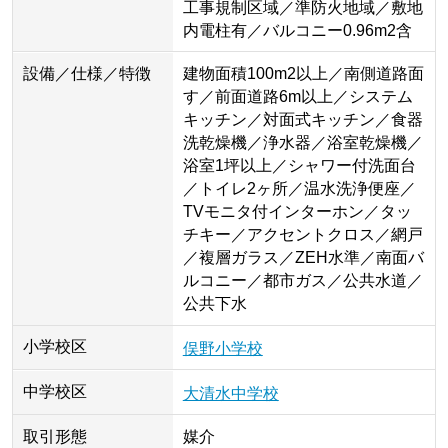
工事規制区域／準防火地域／敷地
内電柱有／バルコニー0.96m2含
設備／仕様／特徴
建物面積100m2以上／南側道路面
す／前面道路6m以上／システム
キッチン／対面式キッチン／食器
洗乾燥機／浄水器／浴室乾燥機／
浴室1坪以上／シャワー付洗面台
／トイレ2ヶ所／温水洗浄便座／
TVモニタ付インターホン／タッ
チキー／アクセントクロス／網戸
／複層ガラス／ZEH水準／南面バ
ルコニー／都市ガス／公共水道／
公共下水
小学校区
俣野小学校
中学校区
大清水中学校
取引形態
媒介