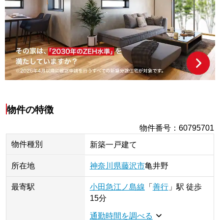
物件の特徴
物件番号
：
60795701
物件種別
新築一戸建て
所在地
神奈川県
藤沢市
亀井野
最寄駅
小田急江ノ島線
「
善行
」
駅
徒歩
15分
通勤時間を調べる