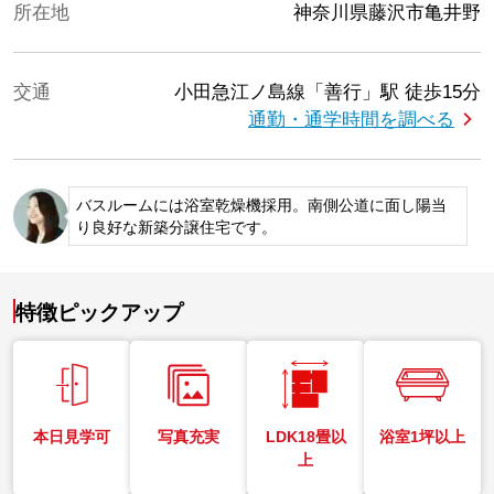
所在地
神奈川県藤沢市亀井野
交通
小田急江ノ島線「善行」駅
徒歩15分
通勤・通学時間を調べる
バスルームには浴室乾燥機採用。南側公道に面し陽当
り良好な新築分譲住宅です。
特徴ピックアップ
本日見学可
写真充実
LDK18畳以
浴室1坪以上
上