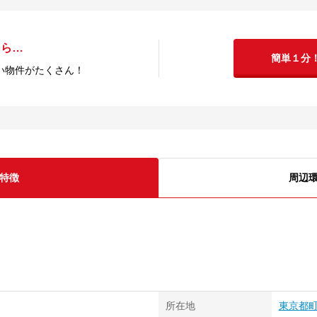
たら…
簡単１分
い物件がたくさん！
特徴
周辺
所在地
東京都