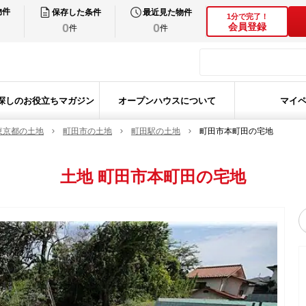
物件
保存した条件
最近見た物件
1分で完了！
0
0
会員登録
件
件
探しのお役立ちマガジン
オープンハウスについて
マイ
東京都の土地
町田市の土地
町田駅の土地
町田市本町田の宅地
土地
町田市本町田の宅地