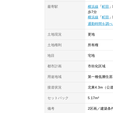
最寄駅
横浜線
「
町田
」
歩7分
横浜線
「
町田
」
通勤時間を調べ
土地現況
更地
土地権利
所有権
地目
宅地
都市計画
市街化区域
用途地域
第一種低層住居
接道状況
北東4.3m（公
セットバック
5.17m²
備考
2区画／建築条