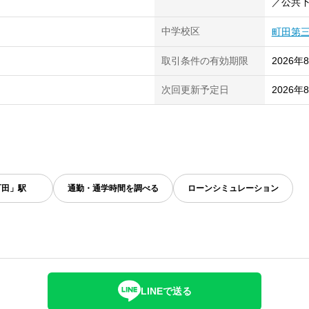
／公共
中学校区
町田第
取引条件の有効期限
2026年
次回更新予定日
2026年
町田」駅
通勤・通学時間を調べる
ローンシミュレーション
LINEで送る