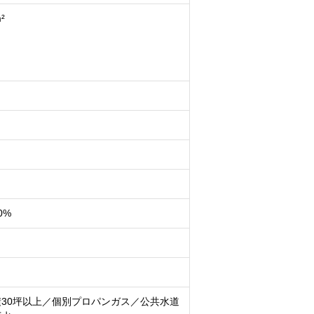
²
0%
30坪以上／個別プロパンガス／公共水道