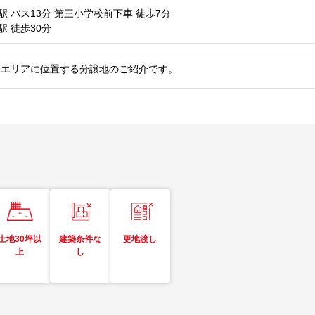
駅
バス13分 第三小学校前下車 徒歩7分
駅
徒歩30分
層エリアに位置する分譲地のご紹介です。
土地30坪以
建築条件な
更地渡し
上
し