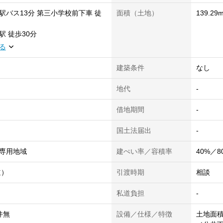
駅
バス13分 第三小学校前下車 徒
面積（土地）
139.29m
駅
徒歩30分
る
建築条件
なし
地代
-
借地期間
-
国土法届出
-
専用地域
建ぺい率／容積率
40%／8
道）
引渡時期
相談
私道負担
-
件無
設備／仕様／特徴
土地面積