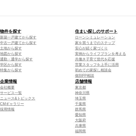
物件を探す
住まい探しのサポート
新築一戸建てから探す
ローンシミュレーション
中古一戸建てから探す
家を買うまでのステップ
土地から探す
安心が続く家づくり
地図から探す
実例からライフプランを考える
通勤・通学から探す
共働き子育て世代を応援
学区から探す
営業スタッフを上手に活用
特集から探す
初めての家探し相談会
個別FP相談
企業情報
店舗情報
会社概要
東京都
サービス一覧
神奈川県
ニュース&トピックス
埼玉県
CMギャラリー
千葉県
採用情報
群馬県
愛知県
大阪府
兵庫県
福岡県