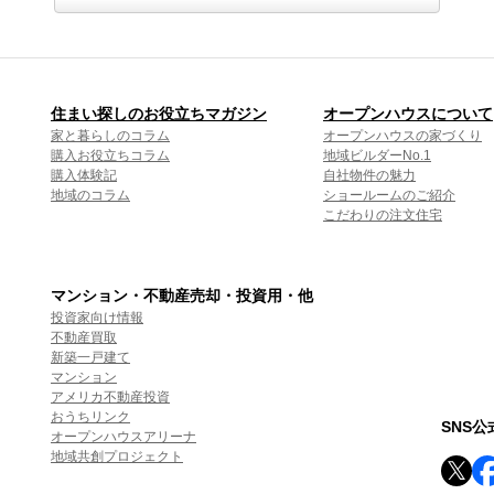
住まい探しのお役立ちマガジン
オープンハウスについて
家と暮らしのコラム
オープンハウスの家づくり
購入お役立ちコラム
地域ビルダーNo.1
購入体験記
自社物件の魅力
地域のコラム
ショールームのご紹介
こだわりの注文住宅
マンション・不動産売却・投資用・他
投資家向け情報
不動産買取
新築一戸建て
マンション
アメリカ不動産投資
おうちリンク
SNS
オープンハウスアリーナ
地域共創プロジェクト