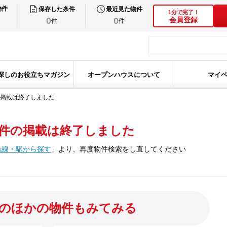
物件
保存した条件
最近見た物件
1分で完了！
0
0
会員登録
件
件
探しのお役立ちマガジン
オープンハウスについて
マイ
掲載は終了しました
件の掲載は終了しました
沿線・駅から探す
」
より、再度物件検索をし直してください
のほかの物件もみてみる