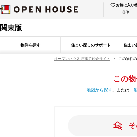
お気に入り
0
件
関東版
物件を探す
住まい探しのサポート
住まい
オープンハウス 戸建て仲介サイト
この物件の
この物
「
地図から探す
」
または
「
そ