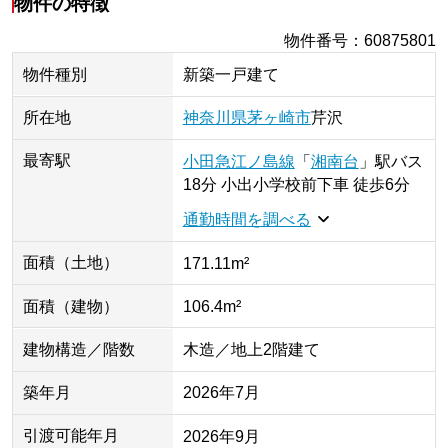
物件の特徴
物件番号
：
60875801
物件種別
新築一戸建て
所在地
神奈川県
茅ヶ崎市
芹沢
最寄駅
小田急江ノ島線
「
湘南台
」
駅
バス
18分 小出小学校前下車 徒歩6分
通勤時間を調べる
面積（土地）
171.11m²
面積（建物）
106.4m²
建物構造／階数
木造／地上2階建て
築年月
2026年7月
引渡可能年月
2026年9月