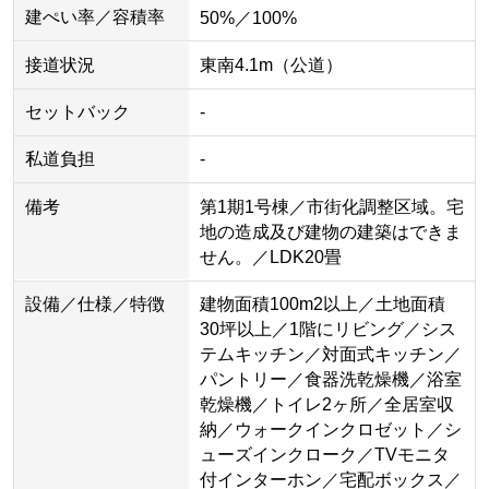
建ぺい率／容積率
50%／100%
接道状況
東南4.1m（公道）
セットバック
-
私道負担
-
備考
第1期1号棟／市街化調整区域。宅
地の造成及び建物の建築はできま
せん。／LDK20畳
設備／仕様／特徴
建物面積100m2以上／土地面積
30坪以上／1階にリビング／シス
テムキッチン／対面式キッチン／
パントリー／食器洗乾燥機／浴室
乾燥機／トイレ2ヶ所／全居室収
納／ウォークインクロゼット／シ
ューズインクローク／TVモニタ
付インターホン／宅配ボックス／