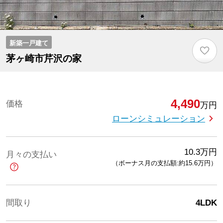
新築一戸建て
♡
茅ヶ崎市芹沢の家
4,490
価格
万円
ローンシミュレーション
10.3
万円
月々の支払い
（ボーナス月の支払額:約15.6
万円
）
間取り
4LDK