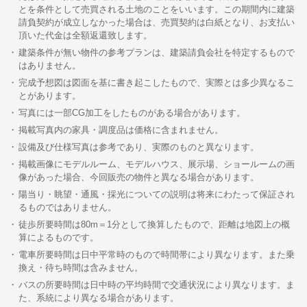
とを条件として売買される土地のことをいいます。この期間内に建築
請負契約が成立しなかった場合は、売買契約は白紙となり、お支払い
頂いた代金は全額返還致します。
建築条件が無い物件の参考プランは、建築請負会社を特定するもので
はありません。
完成予想図は図面を基に書き起こしたもので、実際とは多少異なるこ
とがあります。
写真には一部CG加工をしたものがある場合があります。
掲載写真内の家具・調度品は価格に含まれません。
設備及び仕様写真は参考であり、実際のものと異なります。
掲載画像にモデルルーム、モデルハウス、展示場、ショールームの画
像があった場合、今回販売の物件と異なる場合があります。
陽当り・眺望・通風・採光についての説明は将来にわたって保証され
るものではありません。
徒歩所要時間は80m＝1分として換算したもので、距離は地図上の概
算によるものです。
電車所要時間は日中平常時のもので時間帯により異なります。また乗
換え・待ち時間は含みません。
バスの所要時間は日中時の平均時間で交通状況により異なります。ま
た、系統により異なる場合があります。