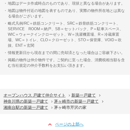
地図はデータ作成時点のものであり、現状と異なる場合があります。
地図は物件付近の地図を表すものであり、実際の物件所在地とは異な
る場合がございます。
略式凡例/RC＝鉄筋コンクリート、SRC＝鉄骨鉄筋コンクリート、
SERVICE ROOM＝納戸、SB＝セットバック、P＝駐車スペース、
WIC＝ウォークインクローゼット、W＝洗濯機置場、R＝冷蔵庫置
場、WC＝トイレ、CLO＝クローゼット、STO＝保管庫、VOID＝吹
抜、ENT＝玄関
情報更新日から現在までの間に売却済となった場合はご容赦下さい。
掲載の物件は仲介物件です。ご契約に至った場合、消費税相当額を含
む当社規定の仲介手数料をお支払い頂きます。
オープンハウス 戸建て仲介サイト
新築一戸建て
神奈川県の新築一戸建て
茅ヶ崎市の新築一戸建て
湘南台駅の新築一戸建て
茅ヶ崎市芹沢の家
ページの上部へ