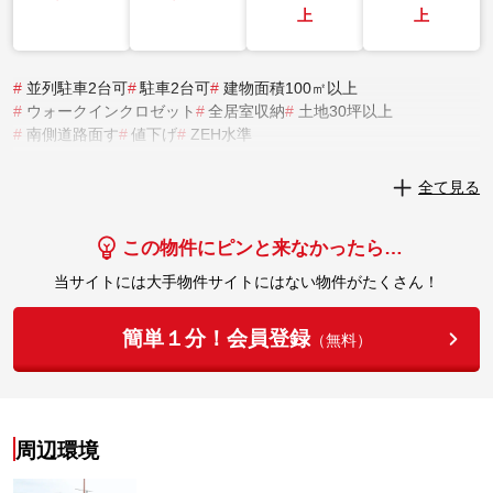
上
上
#
並列駐車2台可
#
駐車2台可
#
建物面積100㎡以上
#
ウォークインクロゼット
#
全居室収納
#
土地30坪以上
#
南側道路面す
#
値下げ
#
ZEH水準
実際にこの物件を見学してみませんか？
全て見る
実際に見学してみる
この物件にピンと来なかったら…
当サイトには大手物件サイトにはない物件がたくさん！
簡単１分！会員登録
（無料）
周辺環境