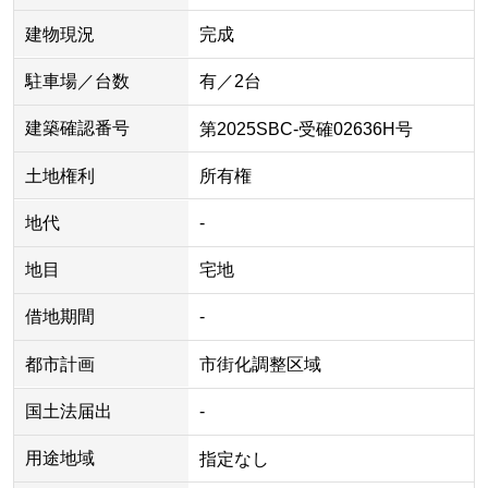
建物現況
完成
駐車場／台数
有／2台
建築確認番号
第2025SBC-受確02636H号
土地権利
所有権
地代
-
地目
宅地
借地期間
-
都市計画
市街化調整区域
国土法届出
-
用途地域
指定なし