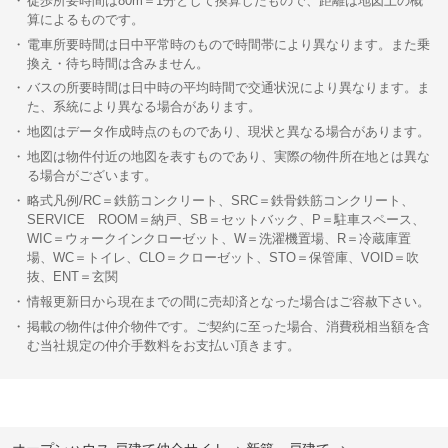
徒歩所要時間は80m＝1分として換算したもので、距離は地図上の概
算によるものです。
電車所要時間は日中平常時のもので時間帯により異なります。また乗
換え・待ち時間は含みません。
バスの所要時間は日中時の平均時間で交通状況により異なります。ま
た、系統により異なる場合があります。
地図はデータ作成時点のものであり、現状と異なる場合があります。
地図は物件付近の地図を表すものであり、実際の物件所在地とは異な
る場合がございます。
略式凡例/RC＝鉄筋コンクリート、SRC＝鉄骨鉄筋コンクリート、
SERVICE ROOM＝納戸、SB＝セットバック、P＝駐車スペース、
WIC＝ウォークインクローゼット、W＝洗濯機置場、R＝冷蔵庫置
場、WC＝トイレ、CLO＝クローゼット、STO＝保管庫、VOID＝吹
抜、ENT＝玄関
情報更新日から現在までの間に売却済となった場合はご容赦下さい。
掲載の物件は仲介物件です。ご契約に至った場合、消費税相当額を含
む当社規定の仲介手数料をお支払い頂きます。