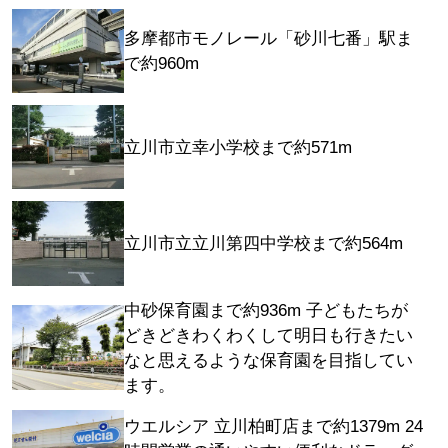
多摩都市モノレール「砂川七番」駅ま
で約960m
立川市立幸小学校まで約571m
立川市立立川第四中学校まで約564m
中砂保育園まで約936m 子どもたちが
どきどきわくわくして明日も行きたい
なと思えるような保育園を目指してい
ます。
ウエルシア 立川柏町店まで約1379m 24