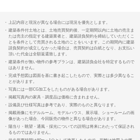
上記内容と現況が異なる場合には現況を優先とします。
建築条件付土地とは、土地売買契約後、一定期間以内に土地の売主ま
たは売主の指定する建築業者と、建築請負契約を締結していただくこ
とを条件として売買される土地のことをいいます。この期間内に建築
請負契約が成立しなかった場合は、売買契約は白紙となり、お支払い
頂いた代金は全額返還致します。
建築条件が無い物件の参考プランは、建築請負会社を特定するもので
はありません。
完成予想図は図面を基に書き起こしたもので、実際とは多少異なるこ
とがあります。
写真には一部CG加工をしたものがある場合があります。
掲載写真内の家具・調度品は価格に含まれません。
設備及び仕様写真は参考であり、実際のものと異なります。
掲載画像にモデルルーム、モデルハウス、展示場、ショールームの画
像があった場合、今回販売の物件と異なる場合があります。
陽当り・眺望・通風・採光についての説明は将来にわたって保証され
るものではありません。