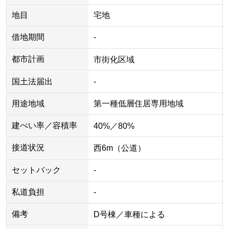
地目
宅地
借地期間
-
都市計画
市街化区域
国土法届出
-
用途地域
第一種低層住居専用地域
建ぺい率／容積率
40%／80%
接道状況
西6m（公道）
セットバック
-
私道負担
-
備考
D号棟／車種による