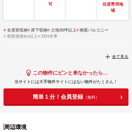
可
住居専用地
域
#
全居室収納
#
床下収納
#
土地30坪以上
#
南面バルコニー
#
前面道路6m以上
#
ZEH水準
実際にこの物件を見学してみませんか？
全て見る
実際に見学してみる
この物件にピンと来なかったら…
当サイトには大手物件サイトにはない物件がたくさん！
簡単１分！会員登録
（無料）
周辺環境