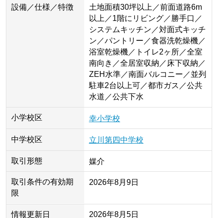
設備／仕様／特徴
土地面積30坪以上／前面道路6m
以上／1階にリビング／勝手口／
システムキッチン／対面式キッチ
ン／パントリー／食器洗乾燥機／
浴室乾燥機／トイレ2ヶ所／全室
南向き／全居室収納／床下収納／
ZEH水準／南面バルコニー／並列
駐車2台以上可／都市ガス／公共
水道／公共下水
小学校区
幸小学校
中学校区
立川第四中学校
取引形態
媒介
取引条件の有効期
2026年8月9日
限
情報更新日
2026年8月5日