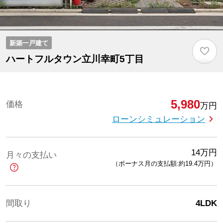
新築一戸建て
♡
ハートフルタウン立川幸町5丁目
5,980
価格
万円
ローンシミュレーション
14
万円
月々の支払い
（ボーナス月の支払額:約19.4
万円
）
間取り
4LDK