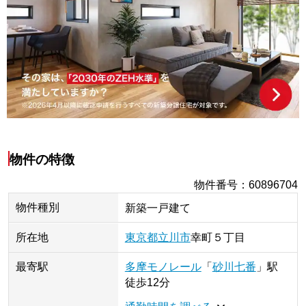
物件の特徴
物件番号
：
60896704
物件種別
新築一戸建て
所在地
東京都
立川市
幸町
５丁目
最寄駅
多摩モノレール
「
砂川七番
」
駅
徒歩12分