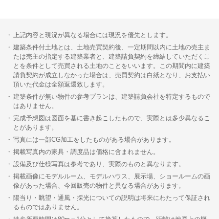
上記内容と現況が異なる場合には現況を優先とします。
建築条件付土地とは、土地売買契約後、一定期間以内に土地の売主ま
たは売主の指定する建築業者と、建築請負契約を締結していただくこ
とを条件として売買される土地のことをいいます。この期間内に建築
請負契約が成立しなかった場合は、売買契約は白紙となり、お支払い
頂いた代金は全額返還致します。
建築条件が無い物件の参考プランは、建築請負会社を特定するもので
はありません。
完成予想図は図面を基に書き起こしたもので、実際とは多少異なるこ
とがあります。
写真には一部CG加工をしたものがある場合があります。
掲載写真内の家具・調度品は価格に含まれません。
設備及び仕様写真は参考であり、実際のものと異なります。
掲載画像にモデルルーム、モデルハウス、展示場、ショールームの画
像があった場合、今回販売の物件と異なる場合があります。
陽当り・眺望・通風・採光についての説明は将来にわたって保証され
るものではありません。