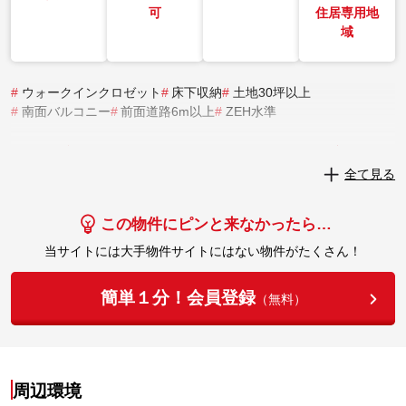
可
住居専用地
域
#
ウォークインクロゼット
#
床下収納
#
土地30坪以上
#
南面バルコニー
#
前面道路6m以上
#
ZEH水準
実際にこの物件を見学してみませんか？
全て見る
実際に見学してみる
この物件にピンと来なかったら…
当サイトには大手物件サイトにはない物件がたくさん！
簡単１分！会員登録
（無料）
周辺環境