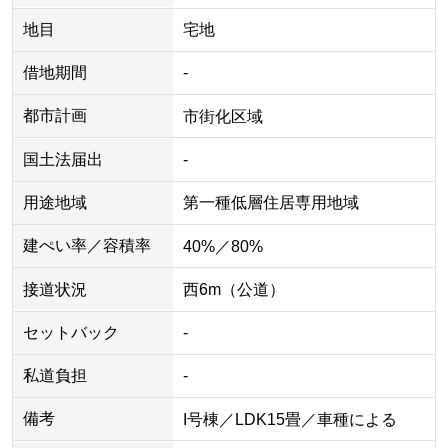
地目
宅地
借地期間
-
都市計画
市街化区域
国土法届出
-
用途地域
第一種低層住居専用地域
建ぺい率／容積率
40%／80%
接道状況
西6m（公道）
セットバック
-
私道負担
-
備考
I号棟／LDK15畳／車種による