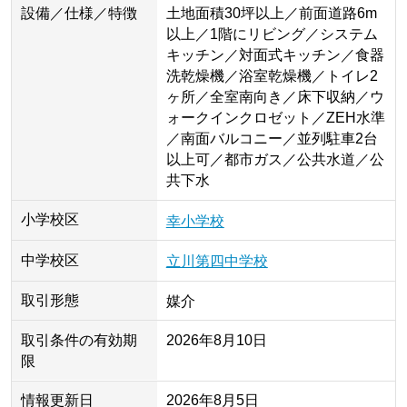
設備／仕様／特徴
土地面積30坪以上／前面道路6m
以上／1階にリビング／システム
キッチン／対面式キッチン／食器
洗乾燥機／浴室乾燥機／トイレ2
ヶ所／全室南向き／床下収納／ウ
ォークインクロゼット／ZEH水準
／南面バルコニー／並列駐車2台
以上可／都市ガス／公共水道／公
共下水
小学校区
幸小学校
中学校区
立川第四中学校
取引形態
媒介
取引条件の有効期
2026年8月10日
限
情報更新日
2026年8月5日