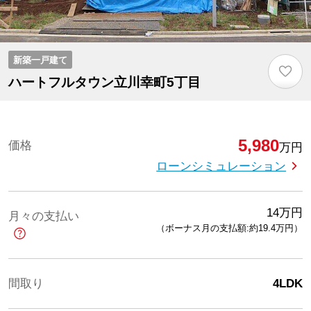
新築一戸建て
♡
ハートフルタウン立川幸町5丁目
5,980
価格
万円
ローンシミュレーション
14
万円
月々の支払い
（ボーナス月の支払額:約19.4
万円
）
間取り
4LDK