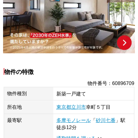
物件の特徴
物件番号
：
60896709
物件種別
新築一戸建て
所在地
東京都
立川市
幸町
５丁目
最寄駅
多摩モノレール
「
砂川七番
」
駅
徒歩12分