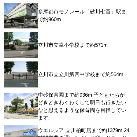
多摩都市モノレール「砂川七番」駅ま
で約960m
立川市立幸小学校まで約571m
立川市立立川第四中学校まで約564m
中砂保育園まで約936m 子どもたちが
どきどきわくわくして明日も行きたい
なと思えるような保育園を目指してい
ます。
ウエルシア 立川柏町店まで約1379m 24