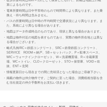
徒歩所要時間は80m＝1分として換算したもので、距離は地図上の概
算によるものです。
電車所要時間は日中平常時のもので時間帯により異なります。また乗
換え・待ち時間は含みません。
バスの所要時間は日中時の平均時間で交通状況により異なります。ま
た、系統により異なる場合があります。
地図はデータ作成時点のものであり、現状と異なる場合があります。
地図は物件付近の地図を表すものであり、実際の物件所在地とは異な
る場合がございます。
略式凡例/RC＝鉄筋コンクリート、SRC＝鉄骨鉄筋コンクリート、
SERVICE ROOM＝納戸、SB＝セットバック、P＝駐車スペース、
WIC＝ウォークインクローゼット、W＝洗濯機置場、R＝冷蔵庫置
場、WC＝トイレ、CLO＝クローゼット、STO＝保管庫、VOID＝吹
抜、ENT＝玄関
情報更新日から現在までの間に売却済となった場合はご容赦下さい。
掲載の物件は仲介物件です。ご契約に至った場合、消費税相当額を含
む当社規定の仲介手数料をお支払い頂きます。