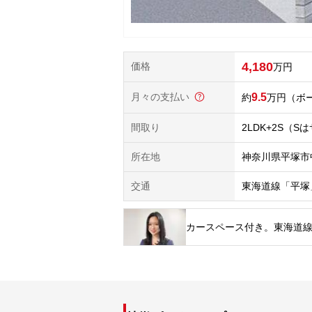
4,180
価格
万円
月々の支払い
9.5
万円
（ボー
間取り
2LDK+2S（
所在地
神奈川県平塚市
交通
東海道線「平塚
カースペース付き。東海道線