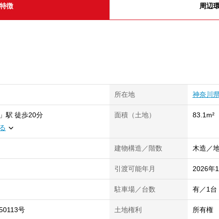
特徴
周辺
所在地
神奈川
」
駅
徒歩20分
面積（土地）
83.1m²
る
建物構造／階数
木造／地
引渡可能年月
2026年
駐車場／台数
有／1台
-50113号
土地権利
所有権