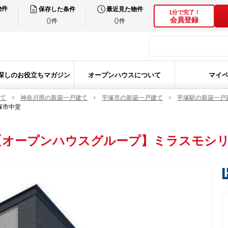
物件
保存した条件
最近見た物件
1分で完了！
0
0
会員登録
件
件
探しのお役立ちマガジン
オープンハウスについて
マイ
て
神奈川県の新築一戸建て
平塚市の新築一戸建て
平塚駅の新築一戸
塚市中堂
【オープンハウスグループ】ミラスモシリ