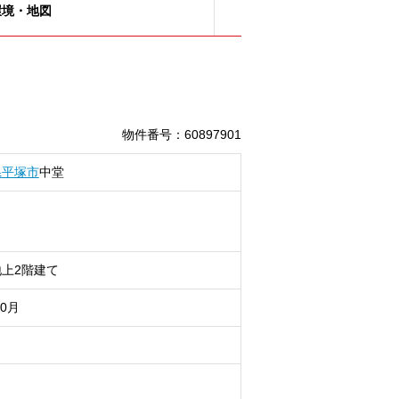
環境・地図
物件番号
：
60897901
県
平塚市
中堂
上2階建て
10月