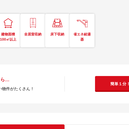
建物面積
全居室収納
床下収納
省エネ給湯
100㎡以上
器
たら…
簡単１分
い物件がたくさん！