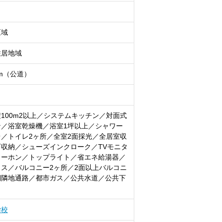
区域
住居地域
5m（公道）
100m2以上／システムキッチン／対面式
ン／浴室乾燥機／浴室1坪以上／シャワー
／トイレ2ヶ所／全室2面採光／全居室収
収納／シューズインクローク／TVモニタ
ターホン／トップライト／省エネ給湯器／
ス／バルコニー2ヶ所／2面以上バルコニ
側隣地通路／都市ガス／公共水道／公共下
学校