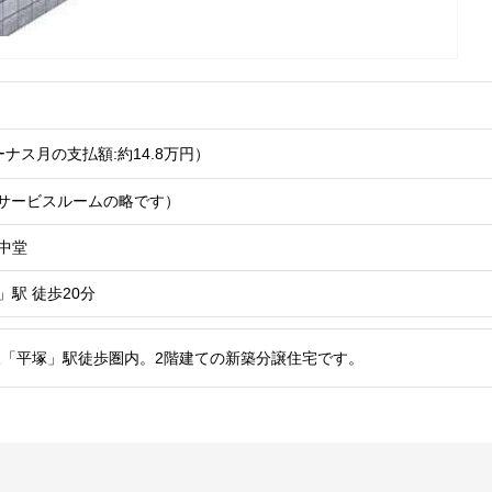
ナス月の支払額:約14.8
万円
）
Sはサービスルームの略です）
中堂
」駅
徒歩20分
「平塚」駅徒歩圏内。2階建ての新築分譲住宅です。