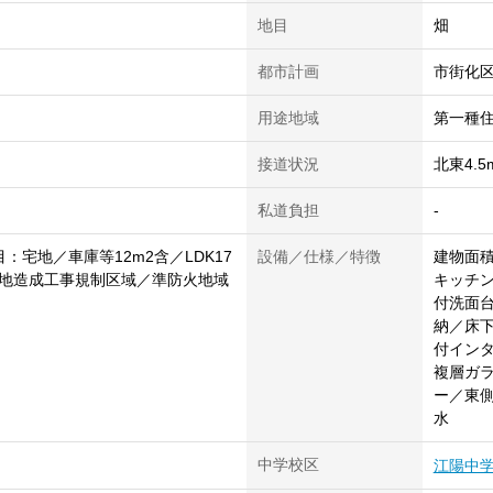
地目
畑
都市計画
市街化
用途地域
第一種
接道状況
北東4.
私道負担
-
：宅地／車庫等12m2含／LDK17
設備／仕様／特徴
建物面積
地造成工事規制区域／準防火地域
キッチ
付洗面台
納／床下
付イン
複層ガラ
ー／東
水
中学校区
江陽中