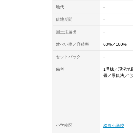
地代
-
借地期間
-
国土法届出
-
建ぺい率／容積率
60%／180%
セットバック
-
備考
1号棟／現況地目
畳／景観法／宅
小学校区
松原小学校