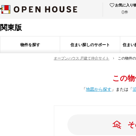
お気に入り
0
件
関東版
物件を探す
住まい探しのサポート
住まい
オープンハウス 戸建て仲介サイト
この物件の
この物
「
地図から探す
」
または
「
そ