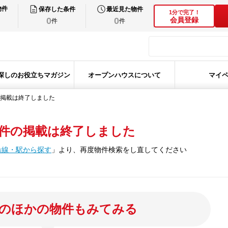
物件
保存した条件
最近見た物件
1分で完了！
0
0
会員登録
件
件
探しのお役立ちマガジン
オープンハウスについて
マイ
掲載は終了しました
件の掲載は終了しました
沿線・駅から探す
」
より、再度物件検索をし直してください
のほかの物件もみてみる