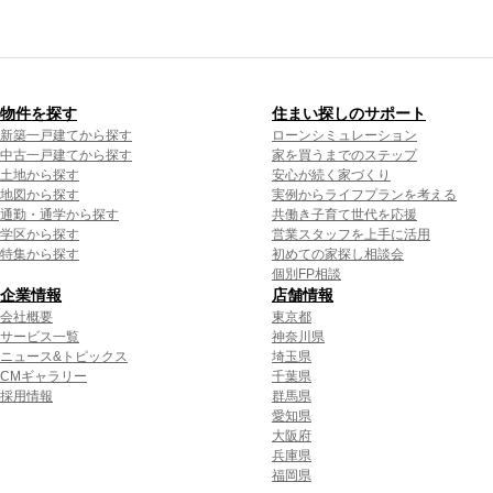
物件を探す
住まい探しのサポート
新築一戸建てから探す
ローンシミュレーション
中古一戸建てから探す
家を買うまでのステップ
土地から探す
安心が続く家づくり
地図から探す
実例からライフプランを考える
通勤・通学から探す
共働き子育て世代を応援
学区から探す
営業スタッフを上手に活用
特集から探す
初めての家探し相談会
個別FP相談
企業情報
店舗情報
会社概要
東京都
サービス一覧
神奈川県
ニュース&トピックス
埼玉県
CMギャラリー
千葉県
採用情報
群馬県
愛知県
大阪府
兵庫県
福岡県