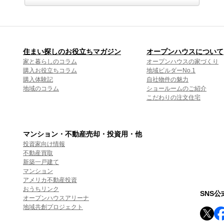
住まい探しのお役立ちマガジン
オープンハウスについて
家と暮らしのコラム
オープンハウスの家づくり
購入お役立ちコラム
地域ビルダーNo.1
購入体験記
自社物件の魅力
地域のコラム
ショールームのご紹介
こだわりの注文住宅
マンション・不動産売却・投資用・他
投資家向け情報
不動産買取
新築一戸建て
マンション
アメリカ不動産投資
おうちリンク
SNS
オープンハウスアリーナ
地域共創プロジェクト